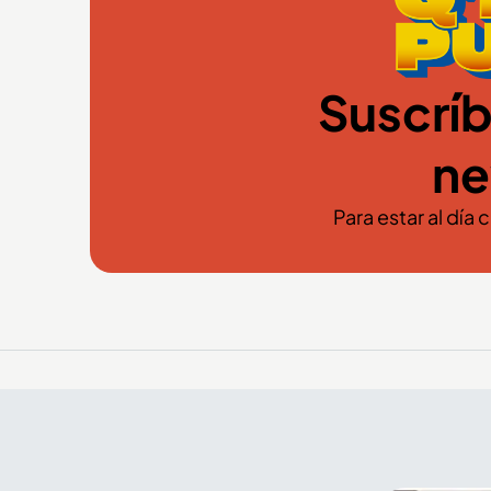
Suscríb
ne
Para estar al día 
El arte y el color de la Feria
de Flores también se
encuentran en el Palacio
Nacional de Medellín