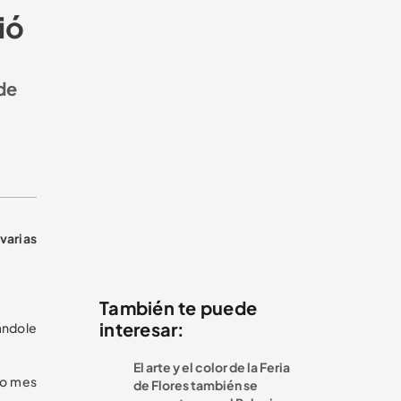
ió
de
 varias
También te puede
interesar:
ándole
El arte y el color de la Feria
imo mes
de Flores también se