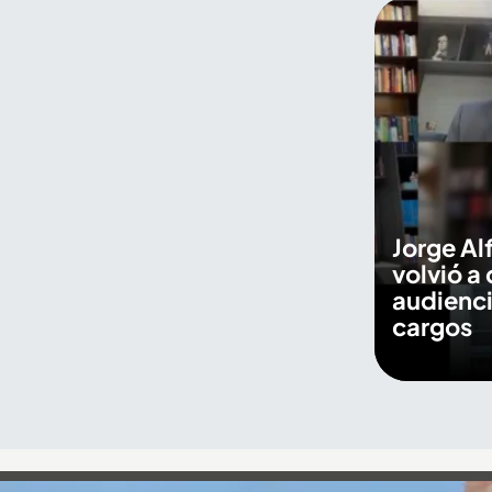
Jorge Al
volvió a 
audienci
cargos