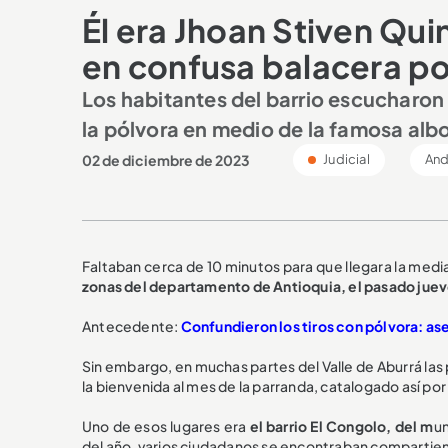
Él era Jhoan Stiven Qu
en confusa balacera po
Los habitantes del barrio escucharon
la pólvora en medio de la famosa alb
02 de diciembre de 2023
Judicial
And
Faltaban cerca de 10 minutos para que llegara la med
zonas del departamento de Antioquia, el pasado juev
Antecedente:
Confundieron los tiros con pólvora: as
Sin embargo, en muchas partes del Valle de Aburrá l
la bienvenida al mes de la parranda, catalogado así po
Uno de esos lugares era
el barrio El Congolo, del m
un
del año, varios ciudadanos se encontraban compartiend