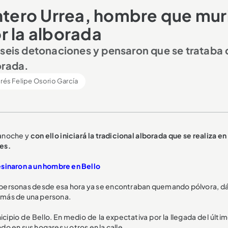
intero Urrea, hombre que mur
r la alborada
 seis detonaciones y pensaron que se trataba 
orada.
rés Felipe Osorio García
ianoche y
con ello iniciará la tradicional alborada que se realiza en
es.
esinaron a un hombre en Bello
as personas desde esa hora ya se encontraban quemando pólvora, d
r más de una persona.
icipio de Bello. En medio de la expectativa por la llegada del últ
o en sus hogares y otros en la calle.