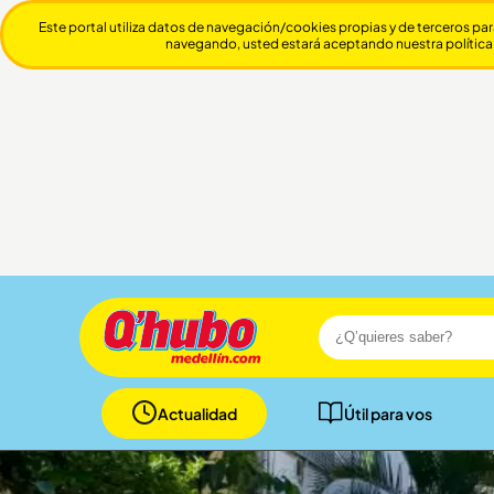
Este portal utiliza datos de navegación/cookies propias y de terceros par
navegando, usted estará aceptando nuestra política
Actualidad
Útil para vos