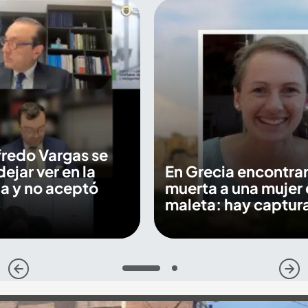
fredo Vargas se
dejar ver en la
En Grecia encontra
a y no aceptó
muerta a una mujer 
maleta: hay captur
1
2