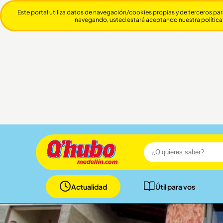
Este portal utiliza datos de navegación/cookies propias y de terceros par
navegando, usted estará aceptando nuestra política
Actualidad
Útil para vos