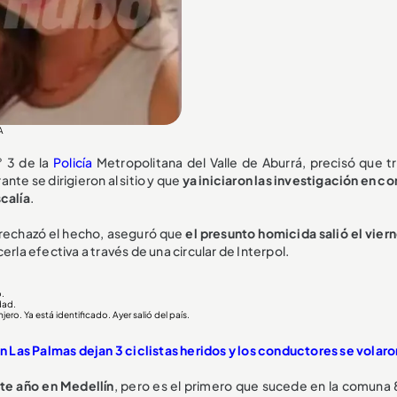
A
° 3 de la
Policía
Metropolitana del Valle de Aburrá, precisó que tr
ante se dirigieron al sitio y que
ya iniciaron las investigación en c
calía
.
, rechazó el hecho, aseguró que
el presunto homicida salió el vier
rla efectiva a través de una circular de Interpol.
.
dad.
ro. Ya está identificado. Ayer salió del país.
Las Palmas dejan 3 ciclistas heridos y los conductores se volaro
te año en Medellín
, pero es el primero que sucede en la comuna 8