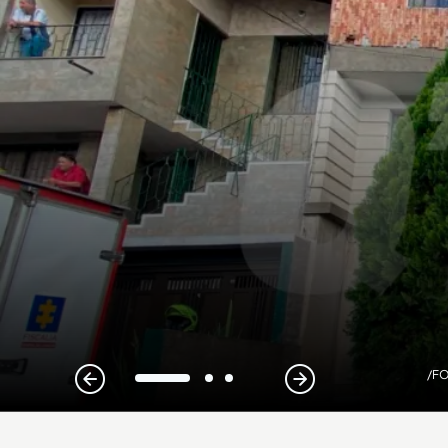
/FO
1
2
3