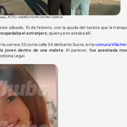
udiciales. /FOTO: ANDRÉS FELIPE OSORIO GARCÍA
te sábado, 10 de febrero, con la ayuda del taxista que la transpo
e hospedaba el extranjero
, quien ya no estaba allí.
 la carrera 32 con la calle 54 del barrio Sucre, en la
comuna Villa He
la joven dentro de una maleta
. Al parecer,
fue asesinada me
edicina Legal.