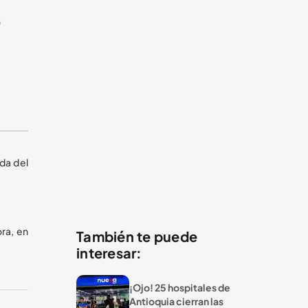
e
da del
ora, en
También te puede
interesar:
¡Ojo! 25 hospitales de
Antioquia cierran las