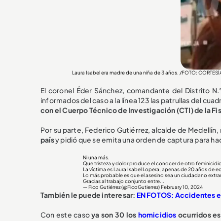
Laura Isabel era madre de una niña de 3 años. /FOTO: CORTESÍ
El coronel Éder Sánchez, comandante del Distrito N.
informados del caso a la línea 123 las patrullas del cuadr
con el Cuerpo Técnico de Investigación (CTI) de la Fis
Por su parte, Federico Gutiérrez, alcalde de Medellín
país
y pidió que se emita una orden de captura para hace
Ni una más.
Que tristeza y dolor produce el conocer de otro feminicidio
La víctima es Laura Isabel Lopera, apenas de 20 años de e
Lo más probable es que el asesino sea un ciudadano extranje
Gracias al trabajo conjunto entre...
— Fico Gutiérrez (@FicoGutierrez)
February 10, 2024
También le puede interesar:
EN FOTOS: Accidentes en 
Con este caso
ya son 30 los
homicidios
ocurridos es