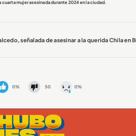
la cuarta mujer asesinada durante 2024 en la ciudad
.
Salcedo, señalada de asesinar a la querida Chila en 
0%
50
0%