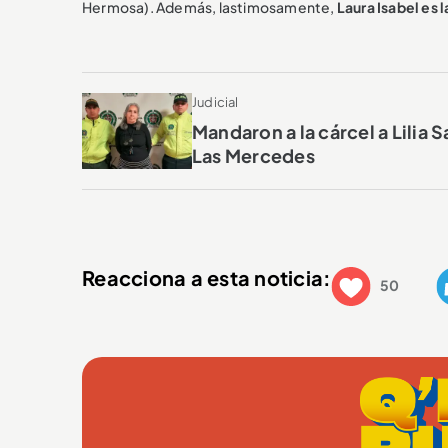
Hermosa). Además, lastimosamente,
Laura Isabel es 
Judicial
Mandaron a la cárcel a Lilia 
Las Mercedes
Reacciona a esta noticia:
50