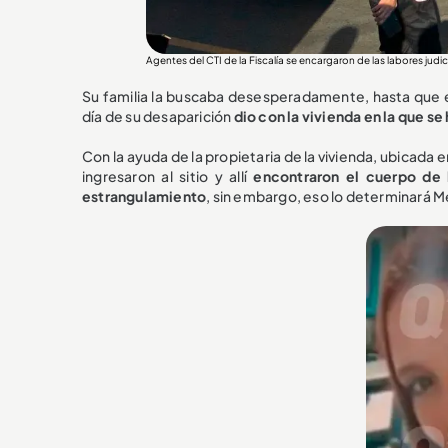
Agentes del CTI de la Fiscalía se encargaron de las labores j
Su familia la buscaba desesperadamente, hasta que es
día de su desaparición
dio con la vivienda en la que s
Con la ayuda de la propietaria de la vivienda, ubicada en
ingresaron al sitio y allí
encontraron el cuerpo de 
estrangulamiento
, sin embargo, eso lo determinará M