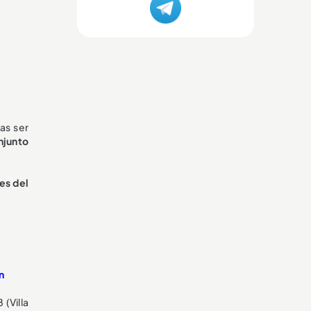
as ser
onjunto
nes del
n
 (Villa