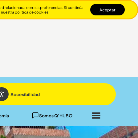
dad relacionada con sus preferencias. Si continúa
Aceptar
n nuestra
politica de cookies
Cerrar
Accesibilidad
omía
Somos Q’HUBO