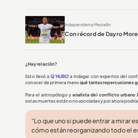
Independiente Medellín
Con récord de Dayro Moren
¿Hay relación?
Esto llevó a
Q’HUBO
a indagar con expertos del conf
conocer de primera mano
qué tantas repercusiones g
Para el antropólogo y
analista del conflicto urbano
estas muertes están o no asociadas y por ahora podría
“Lo que uno si puede entrar a mirar
cómo están reorganizando todo el e