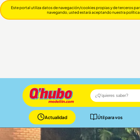
Este portal utiliza datos de navegación/cookies propias y de terceros par
navegando, usted estará aceptando nuestra política
Actualidad
Útil para vos