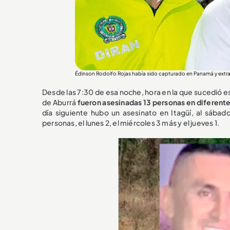
Édinson Rodolfo Rojas había sido capturado en Panamá y ex
Desde las 7:30 de esa noche, hora en la que sucedió e
de Aburrá
fueron asesinadas 13 personas en diferent
día siguiente hubo un asesinato en Itagüí, al sába
personas, el lunes 2, el miércoles 3 más y el jueves 1.