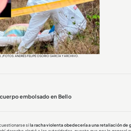
tal. /FOTOS: ANDRÉS FELIPE OSORIO GARCÍA Y ARCHIVO.
 cuerpo embolsado en Bello
 cuestionarse si
la racha violenta obedecería a una retaliación de 
ahí derecho alertó a las autoridades, puesto que por lo general 