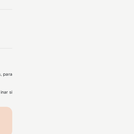
, para
nar si