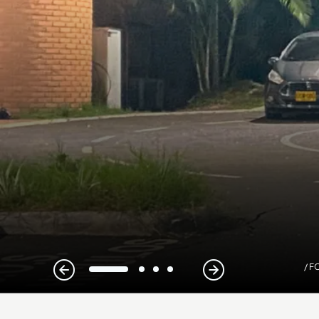
/ 
1
2
3
4