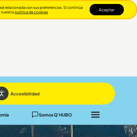
dad relacionada con sus preferencias. Si continúa
Aceptar
n nuestra
politica de cookies
Cerrar
Accesibilidad
omía
Somos Q’HUBO