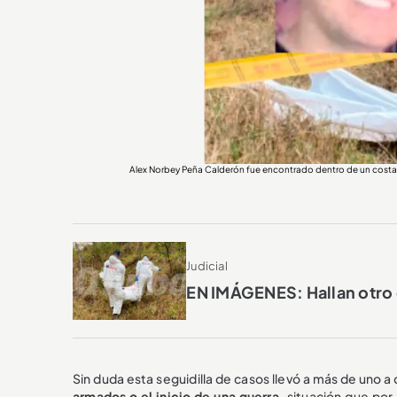
Alex Norbey Peña Calderón fue encontrado dentro de un cos
Judicial
EN IMÁGENES: Hallan otro
Sin duda esta seguidilla de casos llevó a más de uno a
armados o el inicio de una guerra,
situación que por 