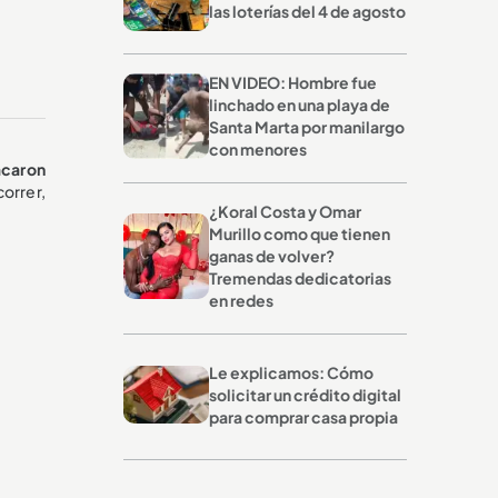
las loterías del 4 de agosto
EN VIDEO: Hombre fue
linchado en una playa de
Santa Marta por manilargo
con menores
acaron
correr,
¿Koral Costa y Omar
Murillo como que tienen
ganas de volver?
Tremendas dedicatorias
en redes
Le explicamos: Cómo
solicitar un crédito digital
para comprar casa propia