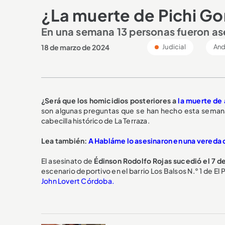
¿La muerte de Pichi Go
En una semana 13 personas fueron as
18 de marzo de 2024
Judicial
And
¿Será que los homicidios posteriores a
la muerte de 
son algunas preguntas que se han hecho esta semana
cabecilla histórico de La Terraza.
Lea también:
A Habláme lo asesinaron en una vereda d
El asesinato de
Édinson Rodolfo Rojas sucedió el 7 d
escenario deportivo en el barrio Los Balsos N.° 1 de E
John Lovert Córdoba.