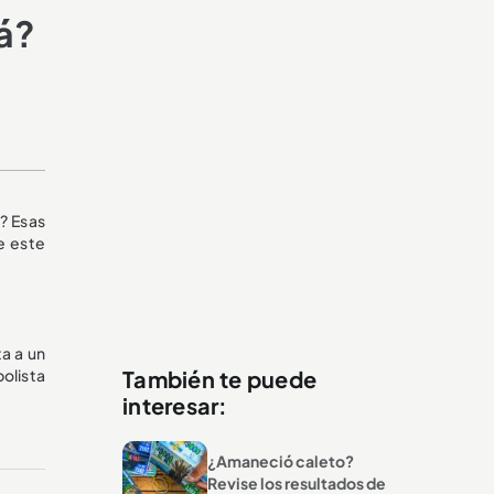
rá?
? Esas
e este
a a un
bolista
También te puede
interesar:
¿Amaneció caleto?
Revise los resultados de