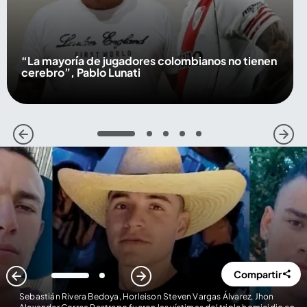
“La mayoría de jugadores colombianos no tienen
cerebro”, Pablo Lunati
1
2
3
4
5
Compartir
1
2
Sebastián Rivera Bedoya, Horleison Steven Vargas Álvarez, Jhon