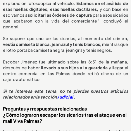
exploración lofoscópica al vehículo.
Estamos en el análisis de
esas huellas digitales, esas huellas dactilares,
y con base en
eso vamos a
solicitar las órdenes de captura
para esos sicarios
que acabaron con la vida del comerciante”, concluyó el
general.
Se supone que uno de los sicarios, al momento del crimen,
vestía camiseta blanca, jean azul y tenis blancos
, mientras que
el otro portaba camiseta negra, jean gris y tenis negros.
Escobar Jiménez fue ultimado sobre las 8:51 de la mañana,
después de haber
llevado a sus hijos a la guardería
y llegar al
centro comercial en Las Palmas donde retiró dinero de un
cajero automático.
Si te interesa este tema, no te pierdas nuestros artículos
relacionados en la sección
Judicial
.
Preguntas y rrespuestas relacionadas
¿Cómo lograron escapar los sicarios tras el ataque en el
mall Viva Palmas?