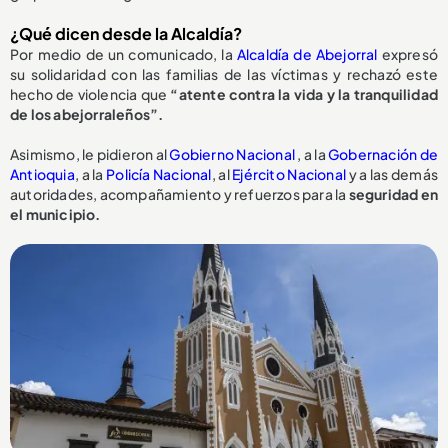
¿Qué dicen desde la Alcaldía?
Por medio de un comunicado, la
Alcaldía de Abejorral
expresó
su solidaridad con las familias de las víctimas y rechazó este
hecho de violencia que
“atente contra la vida y la tranquilidad
de los abejorraleños”.
Asimismo, le pidieron al
Gobierno Nacional
, a la
Gobernación de
Antioquia
, a la
Policía Nacional
, al
Ejército Nacional
y a las demás
autoridades, acompañamiento y refuerzos para la
seguridad en
el municipio.