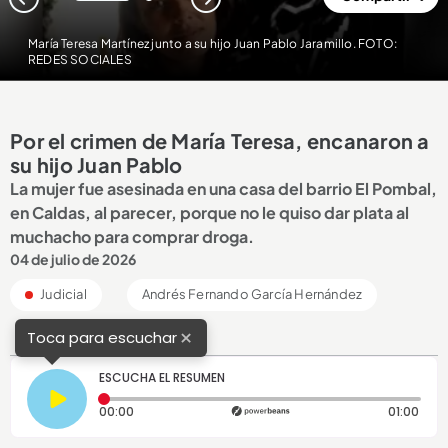
1
2
María Teresa Martínez junto a su hijo Juan Pablo Jaramillo. FOTO:
REDES SOCIALES
Por el crimen de María Teresa, encanaron a
su hijo Juan Pablo
La mujer fue asesinada en una casa del barrio El Pombal,
en Caldas, al parecer, porque no le quiso dar plata al
muchacho para comprar droga.
04 de julio de 2026
Judicial
Andrés Fernando García Hernández
×
Toca para escuchar
ESCUCHA EL RESUMEN
Tiempo transcurrido: 0 segundos
Dura
00:00
01:00