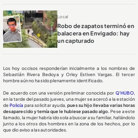
Local
Robo de zapatos terminó en
balacera en Envigado: hay
un capturado
Los hoy occisos responderían inicialmente a los nombres de
Sebastián Rivera Bedoya y Orley Estiven Vargas. El tercer
hombre aún no ha sido plenamente identificado.
De acuerdo con una versión preliminar conocida por
Q’HUBO
,
en la tarde del pasado jueves, una mujer se acercó a la estación
de
Policía
para solicitar ayuda,
pues su hijo llevaba varias horas
desaparecido y temía que le hubiese pasado algo.
Pese a este
llamado, la mujer habría ido sola a buscar a su familiar, hallándolo
junto a los otros dos hombres en la zona de los hechos, por lo
que dio aviso a las autoridades.