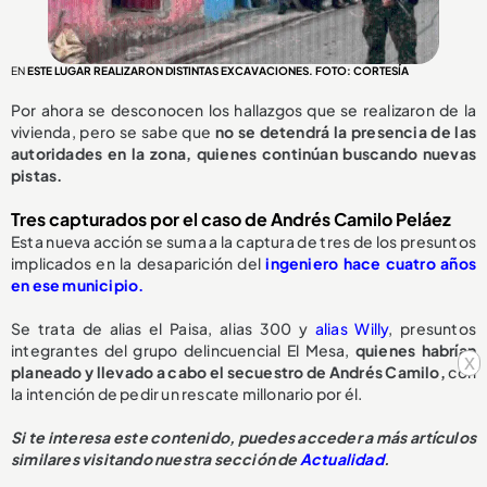
EN
ESTE LUGAR REALIZARON DISTINTAS EXCAVACIONES. FOTO: CORTESÍA
Por ahora se desconocen los hallazgos que se realizaron de la
vivienda, pero se sabe que
no se detendrá la presencia de las
autoridades en la zona, quienes continúan buscando nuevas
pistas.
Tres capturados por el caso de Andrés Camilo Peláez
Esta nueva acción se suma a la captura de tres de los presuntos
implicados en la desaparición del
ingeniero hace cuatro años
en ese municipio.
Se trata de alias el Paisa, alias 300 y
alias Willy
, presuntos
integrantes del grupo delincuencial El Mesa,
quienes habrían
x
planeado y llevado a cabo el secuestro de Andrés Camilo,
con
la intención de pedir un rescate millonario por él.
Si te interesa este contenido, puedes acceder a más artículos
similares visitando nuestra sección de
Actualidad
.