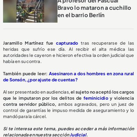
A profesor del Pascual
Bravo lo mataron a cuchillo
en el barrio Berlín
Jaramillo Martínez fue
capturado
tras recuperarse de las
heridas que sufrío ese día. Al recibir el alta médica las
autoridades le cayeron e hicieron efectiva la orden judicial que
había en su contra.
También puede leer:
Asesinaron a dos hombres en zona rural
de Sonsón, ¿por ajuste de cuentas?
Al ser presentado en audiencias,
el sujeto no aceptó los cargos
que le imputaron por los delitos de
feminicidio
y violencia
contra servidor público,
ambos agravados, pero un juez de
control de garantías le impuso medida de aseguramiento y lo
mandó para la cárcel.
Si te interesa este tema, puedes acceder a más información
relacionada en nuestra sección
Judicial
.