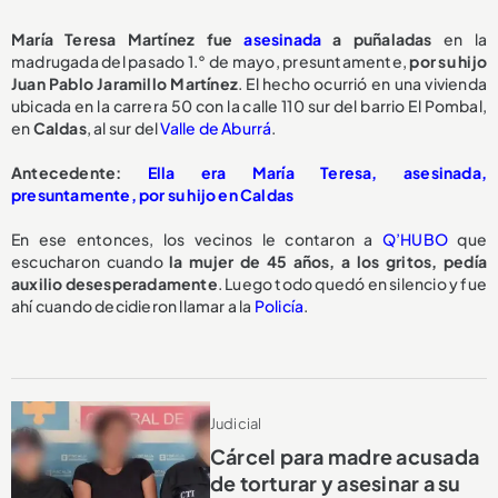
María Teresa Martínez fue
asesinada
a puñaladas
en la
madrugada del pasado 1.° de mayo, presuntamente,
por su hijo
Juan Pablo Jaramillo Martínez
. El hecho ocurrió en una vivienda
ubicada en la carrera 50 con la calle 110 sur del barrio El Pombal,
en
Caldas
, al sur del
Valle de Aburrá
.
Antecedente:
Ella era María Teresa, asesinada,
presuntamente, por su hijo en Caldas
En ese entonces, los vecinos le contaron a
Q’HUBO
que
escucharon cuando
la mujer de 45 años, a los gritos, pedía
auxilio desesperadamente
. Luego todo quedó en silencio y fue
ahí cuando decidieron llamar a la
Policía
.
Judicial
Cárcel para madre acusada
de torturar y asesinar a su