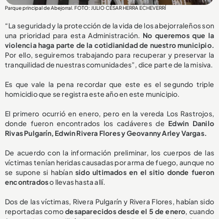
Parque principal de Abejorral. FOTO: JULIO CÉSAR HERRA ECHEVERRÍ
“La seguridad y la protección de la vida de los abejorraleños son
una prioridad para esta Administración.
No queremos que la
violencia haga parte de la cotidianidad de nuestro municipio.
Por ello, seguiremos trabajando para recuperar y preservar la
tranquilidad de nuestras comunidades”, dice parte de la misiva.
Es que vale la pena recordar que este es el segundo triple
homicidio que se registra este año en este municipio.
El primero ocurrió en enero, pero en la vereda Los Rastrojos,
donde fueron encontrados los cadáveres de
Edwin Danilo
Rivas Pulgarín, Edwin Rivera Flores y Geovanny Arley Vargas.
De acuerdo con la información preliminar, los cuerpos de las
víctimas tenían heridas causadas por arma de fuego, aunque no
se supone si habían
sido ultimados en el sitio donde fueron
encontrados
o llevas hasta allí.
Dos de las víctimas, Rivera Pulgarín y Rivera Flores, habían sido
reportadas como
desaparecidos desde el 5 de enero
, cuando