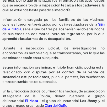
vereda,
por lo que el hallazgo fue informado a las autoridades
que se encargaron de la
inspeccion tecnica a los cadaveres
, la
cual se extiende hasta pasado el mediodía.
Información entregada por los familiares de las víctimas,
quienes fueron entrevistados por los investigadores de la
Sijín
de la Policía,
señala que los tres pelaos habían salido en la noche
de sus casas en dos motos, pero no regresaron, por lo que
aprendido las alarmas de su desaparición.
Durante la inspección judicial, los investigadores no
encontraron las motos en que se transportaban, por lo que las
autoridades están en su búsqueda.
Según información preliminar, el triple homicidio podría estar
relacionado con
disputas por el control de la venta de
sustancias estupefacientes,
pues, al parecer, los muchachos
eran consumidores de sustancias.
En la jurisdicción donde ocurrieron los hechos, de acuerdo con
inteligencia de la Policía, tienen injerencia el grupo
delincuencial
El Mesa
, el grupo delincuencial
Los Jhony
y el
grupo armado organizado
Clan del Golfo.