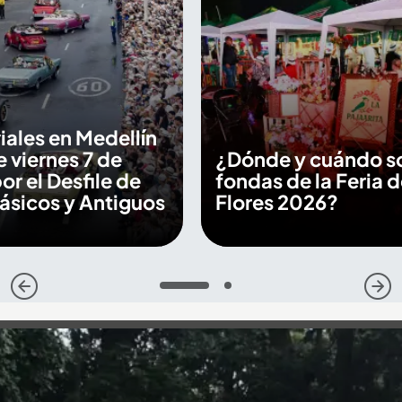
viales en Medellín
e viernes 7 de
¿Dónde y cuándo so
or el Desfile de
fondas de la Feria d
ásicos y Antiguos
Flores 2026?
1
2