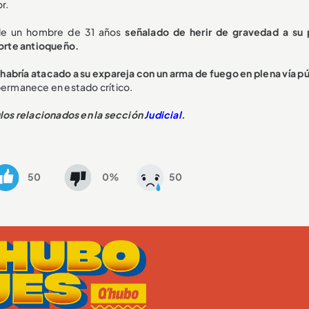
r.
 de un hombre de 31 años
señalado de herir de gravedad a su 
Norte antioqueño.
 habría atacado a su expareja con un arma de fuego en plena vía p
 permanece en estado crítico.
ulos relacionados en la sección
Judicial
.
50
0%
50