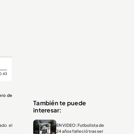
Duración: 43 segundos
0:43
ero de
También te puede
interesar:
ado el
EN VIDEO: Futbolista de
24 años falleció tras ser