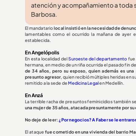
atención y acompañamiento a toda su 
Barbosa.
El mandatario
local insistió en la necesidad de denun
lamentables como el ocurrido la mañana de ayer en 
establecida.
En Angelópolis
En esta localidad del
Suroeste del departamento
fue 
hermana, en medio de un riña ocurrida el pasado fin 
de 34 años, pero su esposo, quien además es una 
presunto agresor
, quien recibió múltiples heridas en 
remitido a la sede de
Medicina Legal
en Medellín.
En Anzá
La terrible racha de presuntos feminicidios también se
una mujer de 35 años, atacada presuntamente por su e
No deje de leer:
¿Por negocios? A Faber se le entraron 
El ataque
fue cometido en una vivienda del barrio Ma