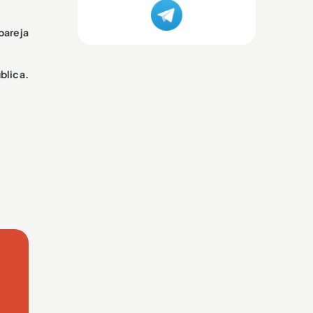
pareja
ública.