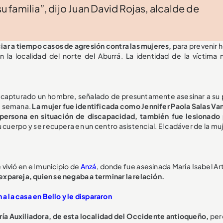
familia”, dijo Juan David Rojas, alcalde de
ciar a tiempo casos de agresión contra las mujeres,
para prevenir 
la localidad del norte del Aburrá. La identidad de la víctima 
capturado un hombre, señalado de presuntamente asesinar a su 
de semana.
La mujer fue identificada como Jennifer Paola Salas Va
persona en situación de discapacidad, también fue lesionado 
su cuerpo y se recupera en un centro asistencial. El cadáver de la mu
 vivió en el municipio de
Anzá
, donde fue asesinada María Isabel Ar
xpareja, quien se negaba a terminar la relación.
a la casa en Bello y le dispararon
ría Auxiliadora, de esta localidad del Occidente antioqueño,
pero