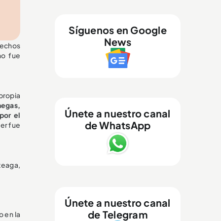
Síguenos en Google
News
hechos
no fue
propia
negas,
Únete a nuestro canal
por el
de WhatsApp
jer fue
teaga,
Únete a nuestro canal
de Telegram
 en la