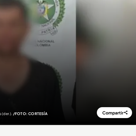
Compartir
 (der.).
/FOTO: CORTESÍA