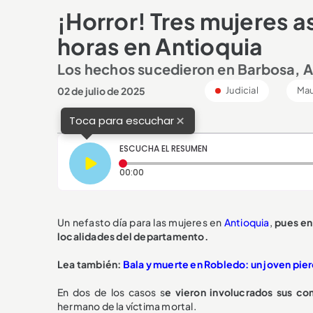
¡Horror! Tres mujeres 
horas en Antioquia
Los hechos sucedieron en Barbosa, A
02 de julio de 2025
Judicial
Mau
×
Toca para escuchar
ESCUCHA EL RESUMEN
Tiempo transcurrido: 0 segundos
00:00
Un nefasto día para las mujeres en
Antioquia
,
pues en 
localidades del departamento.
Lea también:
Bala y muerte en Robledo: un joven pierd
En dos de los casos s
e vieron involucrados sus c
hermano de la víctima mortal.