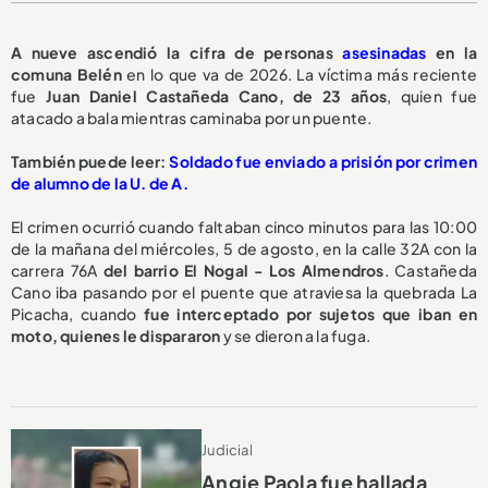
A nueve ascendió la cifra de personas
asesinadas
en la
comuna Belén
en lo que va de 2026. La víctima más reciente
fue
Juan Daniel Castañeda Cano, de 23 años
, quien fue
atacado a bala mientras caminaba por un puente.
También puede leer:
Soldado fue enviado a prisión por crimen
de alumno de la U. de A.
El crimen ocurrió cuando faltaban cinco minutos para las 10:00
de la mañana del miércoles, 5 de agosto, en la calle 32A con la
carrera 76A
del barrio El Nogal - Los Almendros
. Castañeda
Cano iba pasando por el puente que atraviesa la quebrada La
Picacha, cuando
fue interceptado por sujetos que iban en
moto, quienes le dispararon
y se dieron a la fuga.
Judicial
Angie Paola fue hallada