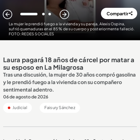
Compartir
1
2
3
La mujer le prendió fuego a la vivienda y su pareja, Alexis Ospina,
sufrió quemaduras en el 85 % de su cuerpo y posteriormente falleció.
FOTO: REDES SOCIALES
Laura pagará 18 años de cárcel por matar a
su esposo en La Milagrosa
Tras una discusión, la mujer de 30 años compró gasolina
y le prendió fuego a la vivienda con su compañero
sentimental adentro.
06 de agosto de 2026
Judicial
Faisury Sánchez