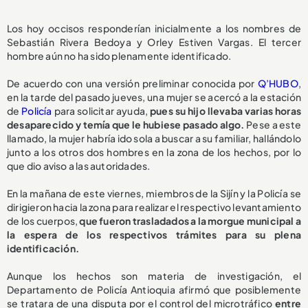
Los hoy occisos responderían inicialmente a los nombres de
Sebastián Rivera Bedoya y Orley Estiven Vargas. El tercer
hombre aún no ha sido plenamente identificado.
De acuerdo con una versión preliminar conocida por
Q’HUBO
,
en la tarde del pasado jueves, una mujer se acercó a la estación
de
Policía
para solicitar ayuda,
pues su hijo llevaba varias horas
desaparecido y temía que le hubiese pasado algo.
Pese a este
llamado, la mujer habría ido sola a buscar a su familiar, hallándolo
junto a los otros dos hombres en la zona de los hechos, por lo
que dio aviso a las autoridades.
En la mañana de este viernes, miembros de la Sijín y la Policía se
dirigieron hacia la zona para realizar el respectivo levantamiento
de los cuerpos,
que fueron trasladados a la morgue municipal a
la espera de los respectivos trámites para su plena
identificación.
Aunque los hechos son materia de investigación, el
Departamento de Policía Antioquia afirmó que posiblemente
se tratara de una disputa por el control del microtráfico
entre