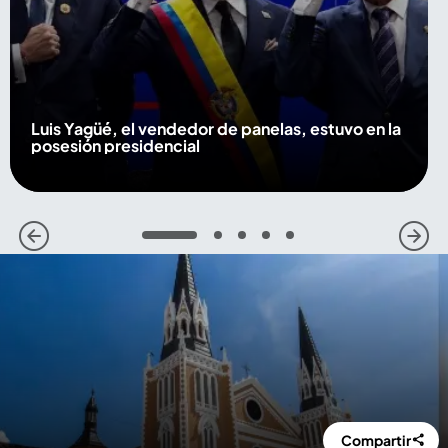
Luis Yagüé, el vendedor de panelas, estuvo en la
posesión presidencial
1
2
3
4
5
Compartir