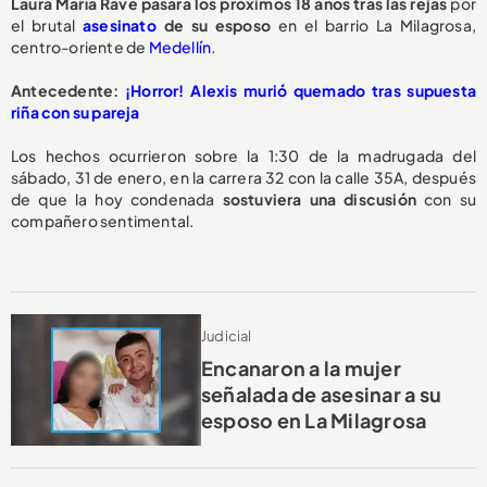
Laura María Rave pasará los
próximos 18 años
tras las rejas
por
el brutal
asesinato
de su esposo
en el barrio La Milagrosa,
centro-oriente de
Medellín
.
Antecedente:
¡Horror! Alexis murió quemado tras supuesta
riña con su pareja
Los hechos ocurrieron sobre la 1:30 de la madrugada del
sábado, 31 de enero, en la carrera 32 con la calle 35A, después
de que la hoy condenada
sostuviera una discusión
con su
compañero sentimental.
Judicial
Encanaron a la mujer
señalada de asesinar a su
esposo en La Milagrosa