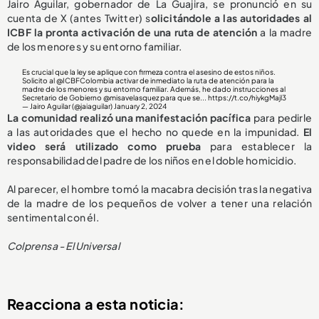
Jairo Aguilar, gobernador de La Guajira, se pronunció en su
cuenta de X (antes Twitter) s
olicitándole a las autoridades al
ICBF la pronta activación de una ruta de atención
a la madre
de los menores y su entorno familiar.
Es crucial que la ley se aplique con firmeza contra el asesino de estos niños.
Solicito al
@ICBFColombia
activar de inmediato la ruta de atención para la
madre de los menores y su entorno familiar. Además, he dado instrucciones al
Secretario de Gobierno
@misavelasquez
para que se...
https://t.co/hiykgMajl3
— Jairo Aguilar (@jaiaguilar)
January 2, 2024
La comunidad realizó una manifestación pacífica
para pedirle
a las autoridades que el hecho no quede en la impunidad.
El
video será utilizado como prueba
para establecer la
responsabilidad del padre de los niños en el doble homicidio.
Al parecer, el hombre tomó la macabra decisión tras la negativa
de la madre de los pequeños de volver a tener una relación
sentimental con él.
Colprensa - El Universal
Reacciona a esta noticia: