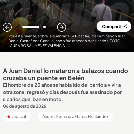
Compartir
1
2
Por este puente, sobre la quebrada La Picacha, iba caminando Juan
Daniel Castañeda Cano, cuando fue atacado por sicarios. FOTO:
LAURA ROSA JIMÉNEZ VALENCIA
A Juan Daniel lo mataron a balazos cuando
cruzaba un puente en Belén
El hombre de 23 años se había ido del barrio a vivir a
otra zona, regresó y días después fue asesinado por
sicarios que iban en moto.
06 de agosto de 2026
Judicial
Andrés Fernando García Hernández