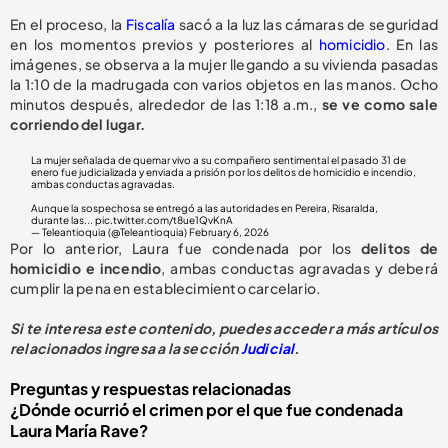
En el proceso, la
Fiscalía
sacó a la luz las cámaras de seguridad
en los momentos previos y posteriores al
homicidio
. En las
imágenes, se observa a la mujer llegando a su vivienda pasadas
la 1:10 de la madrugada con varios objetos en las manos. Ocho
minutos después, alrededor de las 1:18 a.m.,
se ve como sale
corriendo del lugar.
La mujer señalada de quemar vivo a su compañero sentimental el pasado 31 de
enero fue judicializada y enviada a prisión por los delitos de homicidio e incendio,
ambas conductas agravadas.
Aunque la sospechosa se entregó a las autoridades en Pereira, Risaralda,
durante las...
pic.twitter.com/t8ue1QvKnA
— Teleantioquia (@Teleantioquia)
February 6, 2026
Por lo anterior, Laura fue condenada por los
delitos de
homicidio e incendio
, ambas conductas agravadas y deberá
cumplir la pena en establecimiento carcelario.
Si te interesa este contenido, puedes acceder a más artículos
relacionados ingresa a la sección
Judicial
.
Preguntas y respuestas relacionadas
¿Dónde ocurrió el crimen por el que fue condenada
Laura María Rave?