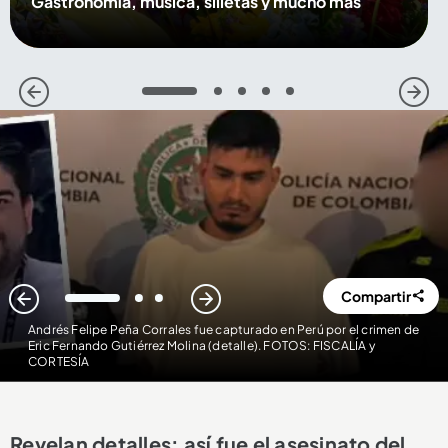
Gastronomía, música, silletas y mucho más
1
2
3
4
5
Compartir
1
2
3
Andrés Felipe Peña Corrales fue capturado en Perú por el crimen de
Eric Fernando Gutiérrez Molina (detalle). FOTOS: FISCALÍA y
CORTESÍA
Revelan detalles: así fue el asesinato del