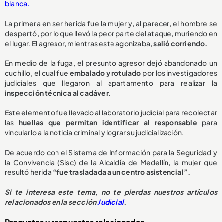
blanca.
La primera en ser herida fue la mujer y, al parecer, el hombre se
despertó, por lo que llevó la peor parte del ataque, muriendo en
el lugar. El agresor, mientras este agonizaba,
salió corriendo.
En medio de la fuga, el presunto agresor dejó abandonado un
cuchillo, el cual fue
embalado y rotulado
por los investigadores
judiciales que llegaron al apartamento para realizar la
inspección técnica al cadáver.
Este elemento fue llevado al laboratorio judicial para recolectar
las
huellas que permitan identificar al responsable
para
vincularlo a la noticia criminal y lograr su judicialización.
De acuerdo con el Sistema de Información para la Seguridad y
la Convivencia (Sisc) de la Alcaldía de Medellín, la mujer que
resultó herida
“fue trasladada a un centro asistencial”.
Si te interesa este tema, no te pierdas nuestros artículos
relacionados en la sección
Judicial
.
Preguntas y respuestas relacionadas