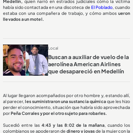
Medellín,
quien narró en estrados judiciales cómo la víctima
había sido contactada en una discoteca de
El Poblado
, cuando
estaba con una compañera de trabajo, y cómo ambos
ueron
llevados a un motel.
Local
Buscan a auxiliar de vuelo de la
aerolínea American Airlines
que desapareció en Medellín
Al lugar llegaron acompañados por otro hombre y, estando allí,
al parecer,
les suministraron una sustancia química
que les hizo
perder el conocimiento, situación que habría sido aprovechada
por
Peña Corrales y por el otro sujeto para robarles.
Sucedió entre las
4:43 y las 8:02 de la mañana
, cuando los
colombianos se apoderaron de
dinero y joyas
de la mujer con la