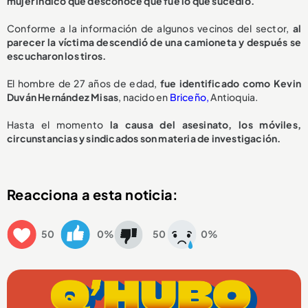
mujer indicó que desconoce qué fue lo que sucedió.
Conforme a la información de algunos vecinos del sector,
al
parecer la víctima descendió de una camioneta y después se
escucharon los tiros.
El hombre de 27 años de edad,
fue identificado como Kevin
Duván Hernández Misas
, nacido en
Briceño,
Antioquia.
Hasta el momento
la causa del asesinato, los móviles,
circunstancias y sindicados son materia de investigación.
Reacciona a esta noticia:
50
0%
50
0%