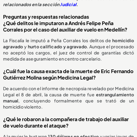
relacionados en la sección
Judicial
.
Preguntas y respuestas relacionadas
¿Qué delitos le imputaron a Andrés Felipe Peña
Corrales por el caso del auxiliar de vuelo en Medellín?
La Fiscalía le imputó a Peña Corrales los delitos de
homicidio
agravado
y
hurto calificado y agravado
. Aunque el procesado
no aceptó los cargos, el juez de control de garantías dictó
medida de aseguramiento en centro carcelario.
¿Cuál fue la causa exacta de la muerte de Eric Fernando
Gutiérrez Molina según Medicina Legal?
De acuerdo con el informe de necropsia revelado por Medicina
Legal el 8 de abril, la causa de muerte fue
estrangulamiento
manual
, concluyendo formalmente que se trató de un
homicidio violento.
¿Qué le robaron a la compañera de trabajo del auxiliar
de vuelo durante el ataque?
A la mujer le hurtaron
130 dólares en efectivo
y varias joyas de