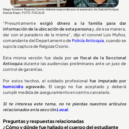
Diego Esteban Raigoza Osorio deberá responder por el asesinato de Gabriel Enrique
Arenas Erazo
. FOTO: FISCALÍA
“Presuntamente
exigió dinero a la familia para dar
información de la ubicación de esta persona
y, de esa manera,
dar con el paradero de la misma”, dijo el coronel Luis Muñoz,
comandante del Departamento de
Policía Antioquia
, cuando se
supo la captura de Raigoza Osorio.
Esta misma versión fue dada por
un fiscal de la Seccional
Antioquia
durante las audiencias preliminares ante un juez de
control de garantías.
Por estos hechos, el soldado profesional
fue imputado por
homicidio
agravado.
El cargo no fue aceptado y deberá
cumplir medida de aseguramiento en centro carcelario.
Si te interesa este tema, no te pierdas nuestros artículos
relacionados en la sección
Local
.
Preguntas y respuestas relacionadas
¿Cómo y dónde fue hallado el cuerpo del estudiante