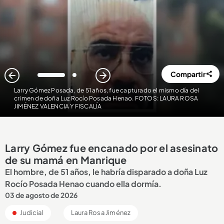
Compartir
1
2
Larry Gómez Posada, de 51 años, fue capturado el mismo día del
crimen de doña Luz Rocío Posada Henao. FOTOS: LAURA ROSA
JIMÉNEZ VALENCIA Y FISCALÍA
Larry Gómez fue encanado por el asesinato
de su mamá en Manrique
El hombre, de 51 años, le habría disparado a doña Luz
Rocío Posada Henao cuando ella dormía.
03 de agosto de 2026
Judicial
Laura Rosa Jiménez