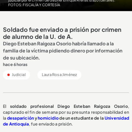
judicial por el crimen de Gabriel Enrique Arenas Erazo (detalle)
.
FOTOS: FISCALÍA Y CORTESÍA
Soldado fue enviado a prisión por crimen
de alumno de la U. de A.
Diego Esteban Raigoza Osorio habría llamado a la
familia de la víctima pidiendo dinero por información
de su ubicación.
hace 6 horas
Judicial
Laura Rosa Jiménez
El
soldado profesional Diego Esteban Raigoza Osorio
,
capturado el fin de semana por su presunta responsabilidad en
la
desaparición
y
homicidio
de un estudiante de la
Universidad
de Antioquia
, fue enviado a prisión.