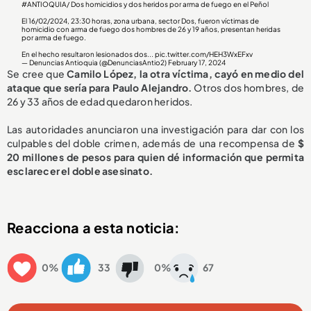
#ANTIOQUIA
/ Dos homicidios y dos heridos por arma de fuego en el Peñol
El 16/02/2024, 23:30 horas, zona urbana, sector Dos, fueron víctimas de
homicidio con arma de fuego dos hombres de 26 y 19 años, presentan heridas
por arma de fuego.
En el hecho resultaron lesionados dos...
pic.twitter.com/HEH3WxEFxv
— Denuncias Antioquia (@DenunciasAntio2)
February 17, 2024
Se cree que
Camilo López, la otra víctima, cayó en medio del
ataque que sería para Paulo Alejandro.
Otros dos hombres, de
26 y 33 años de edad quedaron heridos.
Las autoridades anunciaron una investigación para dar con los
culpables del doble crimen, además de una recompensa de
$
20 millones de pesos para quien dé información que permita
esclarecer el doble asesinato.
Reacciona a esta noticia:
0%
33
0%
67