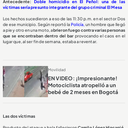
Antecedente:
Doble homicidio en El Peñol: una de las
víctimas sería presunto integrante del grupo criminal El Mesa
Los hechos sucedieron a eso de las 11:30 p.m. en el sector Dos
de ese municipio. Según reportó la
Policía,
un hombre que llegó
a pie y otro en una moto, a
brieron fuego contra varias personas
que se encontraban dentro del bar
provocando el caos en el
lugar que, al ser fin de semana, estaba a reventar.
Movilidad
EN VIDEO: ¡Impresionante!
Motociclista atropelló a un
bebé de 2 meses en Bogotá
Las dos víctimas
Producto del ataque a bala fallecieron
Camilo López Hincapié,