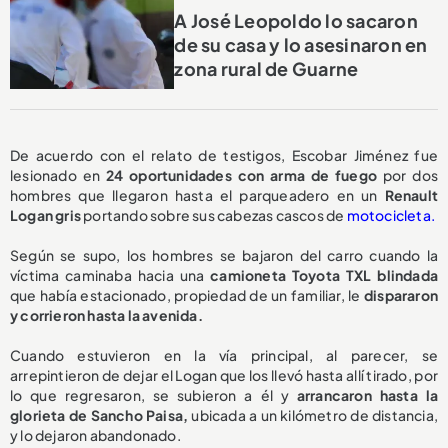
A José Leopoldo lo sacaron
de su casa y lo asesinaron en
zona rural de Guarne
De acuerdo con el relato de testigos, Escobar Jiménez fue
lesionado en
24 oportunidades con arma de fuego
por dos
hombres que llegaron hasta el parqueadero en un
Renault
Logan gris
portando sobre sus cabezas cascos de
motocicleta.
Según se supo, los hombres se bajaron del carro cuando la
víctima caminaba hacia una
camioneta Toyota TXL blindada
que había estacionado, propiedad de un familiar, le
dispararon
y corrieron hasta la avenida.
Cuando estuvieron en la vía principal, al parecer, se
arrepintieron de dejar el Logan que los llevó hasta allí tirado, por
lo que regresaron, se subieron a él y
arrancaron hasta la
glorieta de Sancho Paisa,
ubicada a un kilómetro de distancia,
y lo dejaron abandonado.