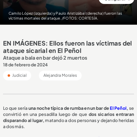
Camilo López (izquierda) y Paulo Aristizábal (derecha) fueron las
víctimas mortales del ataque. /FOTOS: CORTESÍA.
EN IMÁGENES: Ellos fueron las víctimas del
ataque sicarial en El Peñol
Ataque a bala en bar dejó 2 muertos
18 de febrero de 2024
Judicial
Alejandra Morales
Lo que sería
una noche típica de rumba en un bar de
El Peñol
,
se
convirtió en una pesadilla luego de que
dos sicarios entraran
disparando al lugar,
matando a dos personas y dejando heridas
a dos más.