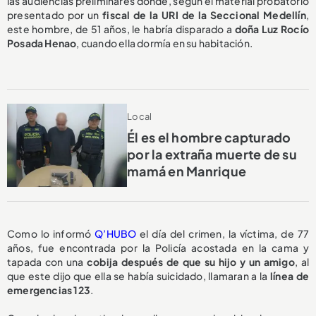
las audiencias preliminares donde, según el material probatorio
presentado por un
fiscal de la URI de la Seccional Medellín
,
este hombre, de 51 años, le habría disparado a
doña Luz Rocío
Posada Henao
, cuando ella dormía en su habitación.
Local
Él es el hombre capturado
por la extraña muerte de su
mamá en Manrique
Como lo informó
Q’HUBO
el día del crimen, la víctima, de 77
años, fue encontrada por la Policía acostada en la cama y
tapada con una
cobija después de que su hijo y un amigo
, al
que este dijo que ella se había suicidado, llamaran a la
línea de
emergencias 123
.