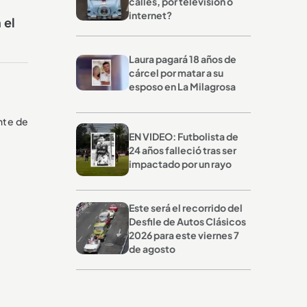
calles, por televisión o
internet?
 el
Laura pagará 18 años de
cárcel por matar a su
esposo en La Milagrosa
nte de
EN VIDEO: Futbolista de
24 años falleció tras ser
impactado por un rayo
Este será el recorrido del
Desfile de Autos Clásicos
2026 para este viernes 7
de agosto