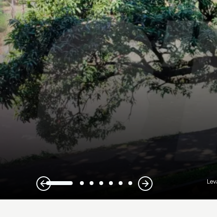
Lev
1
2
3
4
5
6
7