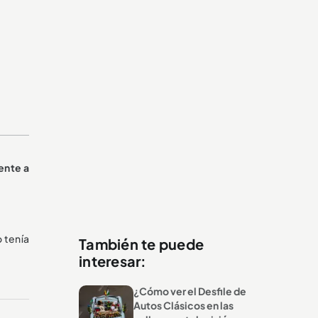
ente a
o tenía
También te puede
interesar:
¿Cómo ver el Desfile de
Autos Clásicos en las