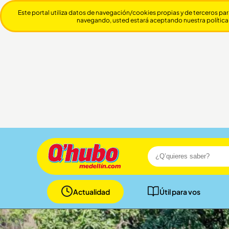
Este portal utiliza datos de navegación/cookies propias y de terceros par
navegando, usted estará aceptando nuestra política
Actualidad
Útil para vos