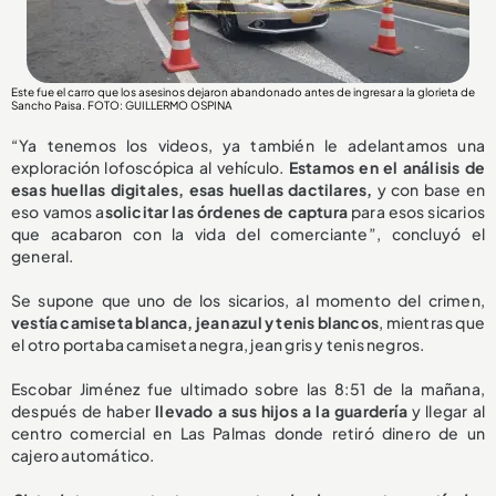
Este fue el carro que los asesinos dejaron abandonado antes de ingresar a la glorieta de
Sancho Paisa. FOTO: GUILLERMO OSPINA
“Ya tenemos los videos, ya también le adelantamos una
exploración lofoscópica al vehículo.
Estamos en el análisis de
esas huellas digitales, esas huellas dactilares,
y con base en
eso vamos a
solicitar las órdenes de captura
para esos sicarios
que acabaron con la vida del comerciante”, concluyó el
general.
Se supone que uno de los sicarios, al momento del crimen,
vestía camiseta blanca, jean azul y tenis blancos
, mientras que
el otro portaba camiseta negra, jean gris y tenis negros.
Escobar Jiménez fue ultimado sobre las 8:51 de la mañana,
después de haber
llevado a sus hijos a la guardería
y llegar al
centro comercial en Las Palmas donde retiró dinero de un
cajero automático.