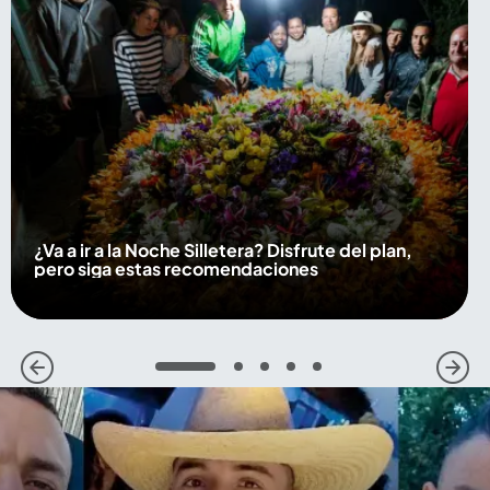
¿Va a ir a la Noche Silletera? Disfrute del plan,
pero siga estas recomendaciones
1
2
3
4
5