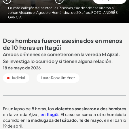
1
2
En este callejón del sector Las Piscinas, fue donde asesinaron a
Johan Alexander Agudelo Hernández, de 20 años. FOTO: ANDRÉS
GARCÍA
Dos hombres fueron asesinados en menos
de 10 horas en Itagüí
Ambos crímenes se cometieron en la vereda El Ajizal.
Se investiga lo ocurrido y si tienen alguna relación.
18 de mayo de 2026
Judicial
Laura Rosa Jiménez
En un lapso de 8 horas, los
violentos asesinaron a dos hombres
en la vereda Ajizal,
en Itagüí.
El caso se suma a otro homicidio
ocurrido en
la madrugada del sábado, 16 de mayo,
en el barrio
19 de abril.