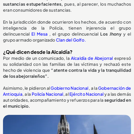
sustancias estupefacientes,
pues, al parecer, los muchachos
eran consumidores de sustancias.
En la jurisdicción donde ocurrieron los hechos, de acuerdo con
inteligencia de la Policía, tienen injerencia el grupo
delincuencial
El Mesa
, el grupo delincuencial
Los Jhony
y el
grupo armado organizado
Clan del Golfo.
¿Qué dicen desde la Alcaldía?
Por medio de un comunicado, la
Alcaldía de Abejorral
expresó
su solidaridad con las familias de las víctimas y rechazó este
hecho de violencia que
“atente contra la vida y la tranquilidad
de los abejorraleños”.
Asimismo, le pidieron al
Gobierno Nacional
, a la
Gobernación de
Antioquia
, a la
Policía Nacional
, al
Ejército Nacional
y a las demás
autoridades, acompañamiento y refuerzos para la
seguridad en
el municipio.