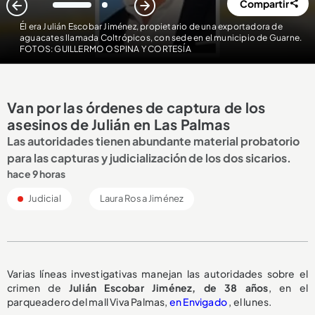
Compartir
1
2
Él era Julián Escobar Jiménez, propietario de una exportadora de
aguacates llamada Coltrópicos, con sede en el municipio de Guarne.
FOTOS: GUILLERMO OSPINA Y CORTESÍA
Van por las órdenes de captura de los
asesinos de Julián en Las Palmas
Las autoridades tienen abundante material probatorio
para las capturas y judicialización de los dos sicarios.
hace 9 horas
Judicial
Laura Rosa Jiménez
Varias líneas investigativas manejan las autoridades sobre el
crimen de
Julián Escobar Jiménez, de 38 años
, en el
parqueadero del mall Viva Palmas,
en Envigado
, el lunes.