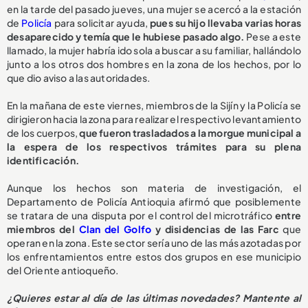
en la tarde del pasado jueves, una mujer se acercó a la estación
de
Policía
para solicitar ayuda,
pues su hijo llevaba varias horas
desaparecido y temía que le hubiese pasado algo.
Pese a este
llamado, la mujer habría ido sola a buscar a su familiar, hallándolo
junto a los otros dos hombres en la zona de los hechos, por lo
que dio aviso a las autoridades.
En la mañana de este viernes, miembros de la Sijín y la Policía se
dirigieron hacia la zona para realizar el respectivo levantamiento
de los cuerpos,
que fueron trasladados a la morgue municipal a
la espera de los respectivos trámites para su plena
identificación.
Aunque los hechos son materia de investigación, el
Departamento de Policía Antioquia afirmó que posiblemente
se tratara de una disputa por el control del microtráfico
entre
miembros del
Clan del Golfo
y disidencias de las Farc
que
operan en la zona. Este sector sería uno de las más azotadas por
los enfrentamientos entre estos dos grupos en ese municipio
del Oriente antioqueño.
¿Quieres estar al día de las últimas novedades? Mantente al