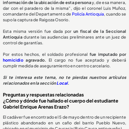
información de la ubicación de esta persona
y, de esa manera,
dar con el paradero de la misma”, dijo el coronel Luis Muñoz,
comandante del Departamento de
Policía Antioquia
, cuando se
supo la captura de Raigoza Osorio.
Esta misma versión fue dada por
un fiscal de la Seccional
Antioquia
durante las audiencias preliminares ante un juez de
control de garantías.
Por estos hechos, el soldado profesional
fue imputado por
homicidio
agravado.
El cargo no fue aceptado y deberá
cumplir medida de aseguramiento en centro carcelario.
Si te interesa este tema, no te pierdas nuestros artículos
relacionados en la sección
Local
.
Preguntas y respuestas relacionadas
¿Cómo y dónde fue hallado el cuerpo del estudiante
Gabriel Enrique Arenas Erazo?
El cadáver fue encontrado el 5 de mayo dentro de un recipiente
plástico abandonado en un caño del barrio Pueblo Nuevo,
ubicado en el municipio de Caucasia (Bajo Cauca antioqueño).