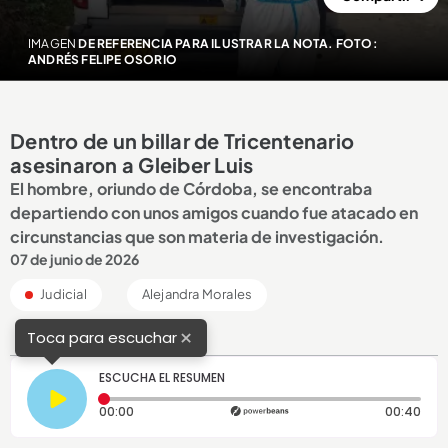
IMAGEN
DE REFERENCIA PARA ILUSTRAR LA NOTA. FOTO:
ANDRÉS FELIPE OSORIO
Dentro de un billar de Tricentenario
asesinaron a Gleiber Luis
El hombre, oriundo de Córdoba, se encontraba
departiendo con unos amigos cuando fue atacado en
circunstancias que son materia de investigación.
07 de junio de 2026
Judicial
Alejandra Morales
×
Toca para escuchar
ESCUCHA EL RESUMEN
Tiempo transcurrido: 0 segundos
Dura
00:00
00:40