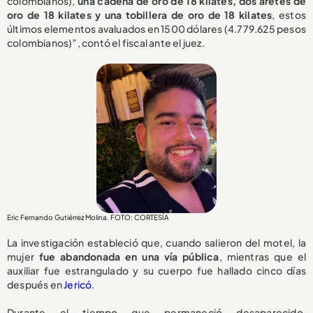
colombianos),
una cadena de oro de 18 kilates, dos aretes de
oro de 18 kilates y una tobillera de oro de 18 kilates
, estos
últimos elementos avaluados en 1500 dólares (4.779.625 pesos
colombianos)”, contó el fiscal ante el juez.
Eric Fernando Gutiérrez Molina. FOTO: CORTESÍA
La investigación estableció que, cuando salieron del motel, la
mujer
fue abandonada en una vía pública
, mientras que el
auxiliar fue estrangulado y su cuerpo fue hallado cinco días
después en
Jericó
.
Durante el tiempo que permaneció desaparecido,