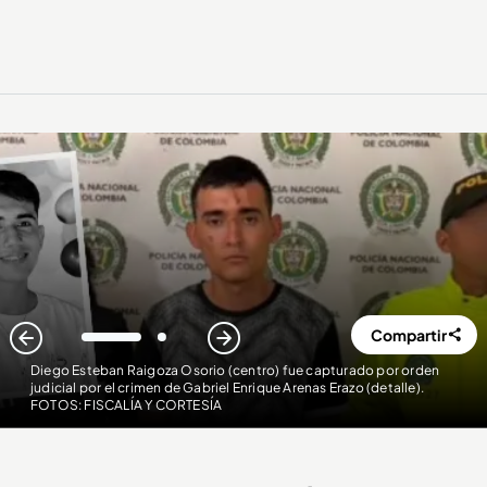
Compartir
1
2
Diego Esteban Raigoza Osorio (centro) fue capturado por orden
judicial por el crimen de Gabriel Enrique Arenas Erazo (detalle)
.
FOTOS: FISCALÍA Y CORTESÍA