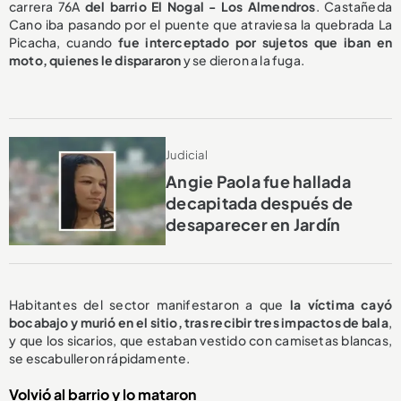
carrera 76A
del barrio El Nogal - Los Almendros
. Castañeda
Cano iba pasando por el puente que atraviesa la quebrada La
Picacha, cuando
fue interceptado por sujetos que iban en
moto, quienes le dispararon
y se dieron a la fuga.
Judicial
Angie Paola fue hallada
decapitada después de
desaparecer en Jardín
Habitantes del sector manifestaron a que
la víctima cayó
bocabajo y murió en el sitio, tras recibir tres impactos de bala
,
y que los sicarios, que estaban vestido con camisetas blancas,
se escabulleron rápidamente.
Volvió al barrio y lo mataron