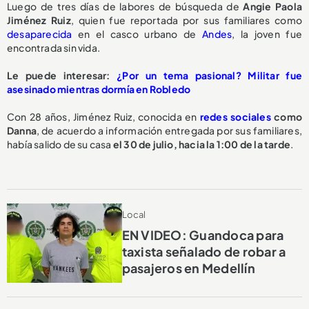
Luego de tres días de labores de búsqueda de
Angie Paola
Jiménez Ruiz
, quien fue reportada por sus familiares como
desaparecida
en el casco urbano de
Andes
, la joven fue
encontrada sin vida.
Le puede interesar:
¿Por un tema pasional? Militar fue
asesinado mientras dormía en Robledo
Con 28 años, Jiménez Ruiz, conocida en
redes sociales
como
Danna
, de acuerdo a información entregada por sus familiares,
había salido de su casa
el 30 de julio, hacia la 1:00 de la tarde
.
Local
EN VIDEO: Guandoca para
taxista señalado de robar a
pasajeros en Medellín