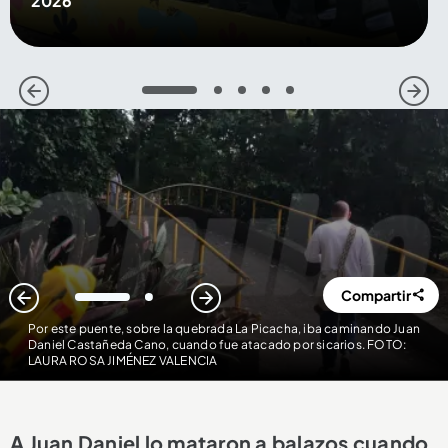
2026
1
2
3
4
5
Compartir
1
2
Por este puente, sobre la quebrada La Picacha, iba caminando Juan
Daniel Castañeda Cano, cuando fue atacado por sicarios. FOTO:
LAURA ROSA JIMÉNEZ VALENCIA
A Juan Daniel lo mataron a balazos cuando