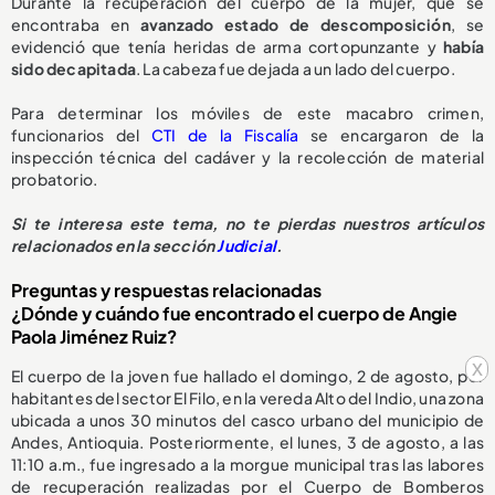
Durante la recuperación del cuerpo de la mujer, que se
encontraba en
avanzado estado de descomposición
, se
evidenció que tenía heridas de arma cortopunzante y
había
sido decapitada
. La cabeza fue dejada a un lado del cuerpo.
Para determinar los móviles de este macabro crimen,
funcionarios del
CTI de la Fiscalía
se encargaron de la
inspección técnica del cadáver y la recolección de material
probatorio.
Si te interesa este tema, no te pierdas nuestros artículos
relacionados en la sección
Judicial
.
Preguntas y respuestas relacionadas
¿Dónde y cuándo fue encontrado el cuerpo de Angie
Paola Jiménez Ruiz?
x
El cuerpo de la joven fue hallado el domingo, 2 de agosto, por
habitantes del sector El Filo, en la vereda Alto del Indio, una zona
ubicada a unos 30 minutos del casco urbano del municipio de
Andes, Antioquia. Posteriormente, el lunes, 3 de agosto, a las
11:10 a.m., fue ingresado a la morgue municipal tras las labores
de recuperación realizadas por el Cuerpo de Bomberos