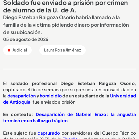
Soldado fue enviado a prisión por crimen
de alumno de la U. de A.
Diego Esteban Raigoza Osorio habría llamado a la
familia de la víctima pidiendo dinero por información
de su ubicación.
05 de agosto de 2026
Judicial
Laura Rosa Jiménez
El
soldado profesional Diego Esteban Raigoza Osorio
,
capturado el fin de semana por su presunta responsabilidad en
la
desaparición
y
homicidio
de un estudiante de la
Universidad
de Antioquia
, fue enviado a prisión.
En contexto:
Desaparición de Gabriel Erazo: la angustia
terminó en un hallazgo trágico
Este sujeto fue
capturado
por servidores del Cuerpo Técnico
de Investigación (CTI) de la
Fiscalía
y uniformados de la Policía