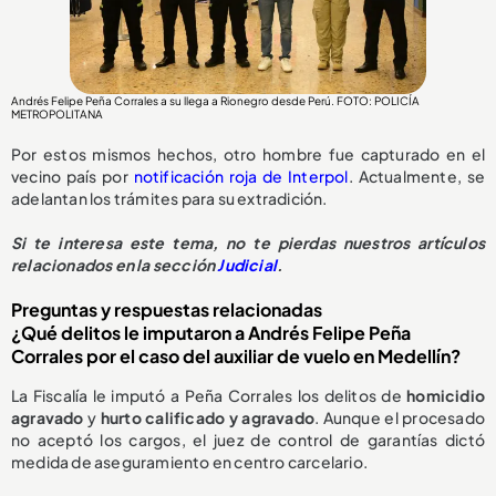
Andrés Felipe Peña Corrales a su llega a Rionegro desde Perú. FOTO: POLICÍA
METROPOLITANA
Por estos mismos hechos, otro hombre fue capturado en el
vecino país por
notificación roja de Interpol
. Actualmente, se
adelantan los trámites para su extradición.
Si te interesa este tema, no te pierdas nuestros artículos
relacionados en la sección
Judicial
.
Preguntas y respuestas relacionadas
¿Qué delitos le imputaron a Andrés Felipe Peña
Corrales por el caso del auxiliar de vuelo en Medellín?
La Fiscalía le imputó a Peña Corrales los delitos de
homicidio
agravado
y
hurto calificado y agravado
. Aunque el procesado
no aceptó los cargos, el juez de control de garantías dictó
medida de aseguramiento en centro carcelario.