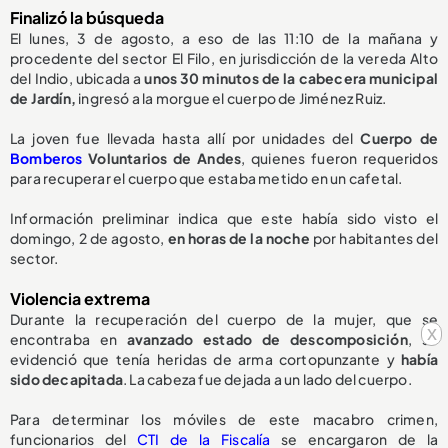
Finalizó la búsqueda
El lunes, 3 de agosto, a eso de las 11:10 de la mañana y
procedente del sector El Filo, en jurisdicción de la vereda Alto
del Indio, ubicada a
unos 30 minutos de la cabecera municipal
de Jardín,
ingresó a la morgue el cuerpo de Jiménez Ruiz.
La joven fue llevada hasta allí por unidades del
Cuerpo de
Bomberos
Voluntarios de Andes
, quienes fueron requeridos
para recuperar el cuerpo que estaba metido en un cafetal.
Información preliminar indica que este había sido visto el
domingo, 2 de agosto,
en horas de la noche
por habitantes del
sector.
Violencia extrema
Durante la recuperación del cuerpo de la mujer, que se
x
encontraba en
avanzado estado de descomposición
, se
evidenció que tenía heridas de arma cortopunzante y
había
sido decapitada
. La cabeza fue dejada a un lado del cuerpo.
Para determinar los móviles de este macabro crimen,
funcionarios del
CTI de la Fiscalía
se encargaron de la