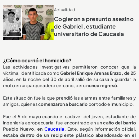
Actualidad
Cogieron a presunto asesino
de Gabriel, estudiante
universitario de Caucasia
¿Cómo ocurrió el homicidio?
Las actividades investigativas permitieron conocer que la
víctima, identificada como
Gabriel Enrique Arenas Erazo, de 25
años,
en la noche del 30 de abril salió de su casa a guardar la
moto en un parqueadero cercano, pero
nunca regresó
.
Esta situación fue la que prendió las alarmas entre familiares y
amigos, quienes c
omenzaron a buscarlo
por todo el municipio.
Fue el 5 de mayo cuando el cadáver del joven, estudiante de
ingeniería agropecuaria, fue encontrado en un
caño del barrio
Pueblo Nuevo, en
Caucasia
. Este, según información oficial,
estaba dentro de un recipiente plástico abandonado en el