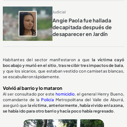
Judicial
Angie Paola fue hallada
decapitada después de
desaparecer en Jardín
Habitantes del sector manifestaron a que
la víctima cayó
bocabajo y murió en el sitio, tras recibir tres impactos de bala
,
y que los sicarios, que estaban vestido con camisetas blancas,
se escabulleron rápidamente.
Volvió al barrio y lo mataron
Al ser consultado por este
homicidio
, el general Henry Bueno,
comandante de la
Policía
Metropolitana del Valle de Aburrá,
aseguró que
la víctima, anteriormente, había vivido en la zona,
se había ido para otro barrio y hacía poco había regresado
.