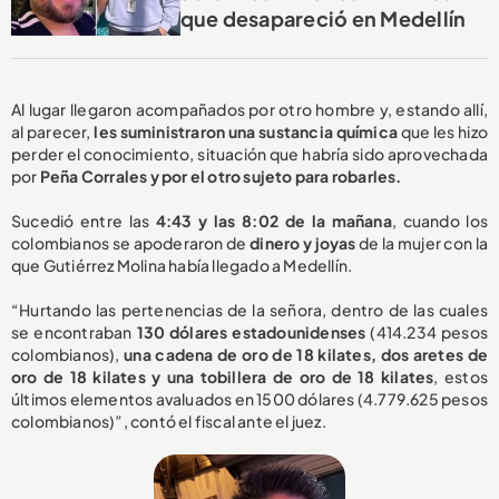
que desapareció en Medellín
Al lugar llegaron acompañados por otro hombre y, estando allí,
al parecer,
les suministraron una sustancia química
que les hizo
perder el conocimiento, situación que habría sido aprovechada
por
Peña Corrales y por el otro sujeto para robarles.
Sucedió entre las
4:43 y las 8:02 de la mañana
, cuando los
colombianos se apoderaron de
dinero y joyas
de la mujer con la
que Gutiérrez Molina había llegado a Medellín.
“Hurtando las pertenencias de la señora, dentro de las cuales
se encontraban
130 dólares estadounidenses
(414.234 pesos
colombianos),
una cadena de oro de 18 kilates, dos aretes de
oro de 18 kilates y una tobillera de oro de 18 kilates
, estos
últimos elementos avaluados en 1500 dólares (4.779.625 pesos
colombianos)”, contó el fiscal ante el juez.