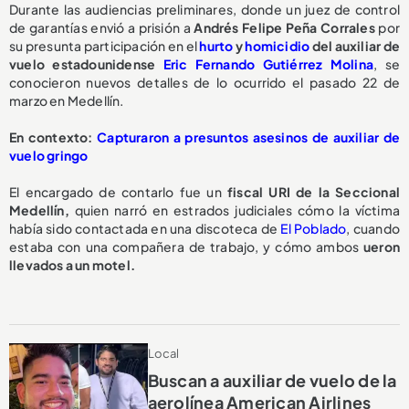
Durante las audiencias preliminares, donde un juez de control
de garantías envió a prisión a
Andrés Felipe Peña Corrales
por
su presunta participación en el
hurto
y
homicidio
del auxiliar de
vuelo estadounidense
Eric Fernando Gutiérrez Molina
, se
conocieron nuevos detalles de lo ocurrido el pasado 22 de
marzo en Medellín.
En contexto:
Capturaron a presuntos asesinos de auxiliar de
vuelo gringo
El encargado de contarlo fue un
fiscal URI de la Seccional
Medellín,
quien narró en estrados judiciales cómo la víctima
había sido contactada en una discoteca de
El Poblado
, cuando
estaba con una compañera de trabajo, y cómo ambos
ueron
llevados a un motel.
Local
Buscan a auxiliar de vuelo de la
aerolínea American Airlines