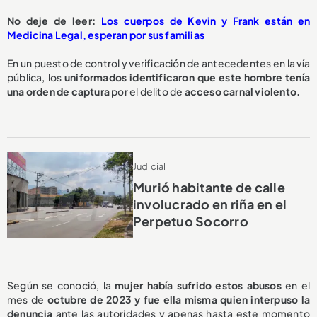
No deje de leer:
Los cuerpos de Kevin y Frank están en
Medicina Legal, esperan por sus familias
En un puesto de control y verificación de antecedentes en la vía
pública, los
uniformados identificaron que este hombre tenía
una orden de captura
por el delito de
acceso carnal violento.
Judicial
Murió habitante de calle
involucrado en riña en el
Perpetuo Socorro
Según se conoció, la
mujer había sufrido estos abusos
en el
mes de
octubre de 2023 y fue ella misma quien interpuso la
denuncia
ante las autoridades y apenas hasta este momento