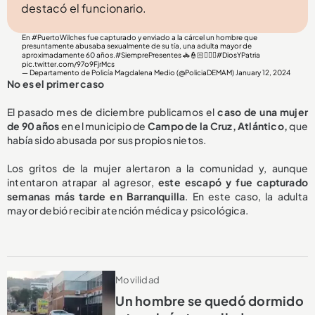
destacó el funcionario.
En
#PuertoWilches
fue capturado y enviado a la cárcel un hombre que
presuntamente abusaba sexualmente de su tía, una adulta mayor de
aproximadamente 60 años.
#SiemprePresentes
🚓👮🏻👮🏻‍♀️
#DiosYPatria
pic.twitter.com/97o9FjrMcs
— Departamento de Policía Magdalena Medio (@PoliciaDEMAM)
January 12, 2024
No es el primer caso
El pasado mes de diciembre publicamos el
caso de una mujer
de 90 años
en el municipio de
Campo de la Cruz, Atlántico,
que
había sido abusada por sus propios nietos.
Los gritos de la mujer alertaron a la comunidad y, aunque
intentaron atrapar al agresor,
este escapó y fue capturado
semanas más tarde en Barranquilla
. En este caso, la adulta
mayor debió recibir atención médica y psicológica.
Movilidad
Un hombre se quedó dormido