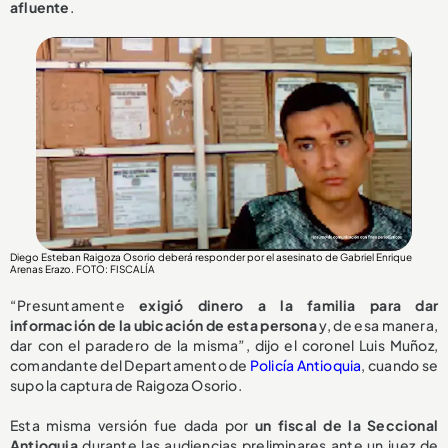
afluente
.
Diego Esteban Raigoza Osorio deberá responder por el asesinato de Gabriel Enrique
Arenas Erazo
. FOTO: FISCALÍA
“Presuntamente
exigió dinero a la familia para dar
información de la ubicación de esta persona
y, de esa manera,
dar con el paradero de la misma”, dijo el coronel Luis Muñoz,
comandante del Departamento de
Policía Antioquia
, cuando se
supo la captura de Raigoza Osorio.
Esta misma versión fue dada por
un fiscal de la Seccional
Antioquia
durante las audiencias preliminares ante un juez de