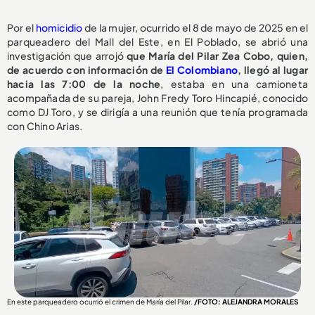
Por el
homicidio
de la mujer, ocurrido el 8 de mayo de 2025 en el
parqueadero del Mall del Este, en El Poblado, se abrió una
investigación que arrojó
que María del Pilar Zea Cobo, quien,
de acuerdo con información de
El Colombiano
, llegó al lugar
hacia las 7:00 de la noche
, estaba en una camioneta
acompañada de su pareja, John Fredy Toro Hincapié, conocido
como DJ Toro, y se dirigía a una reunión que tenía programada
con Chino Arias.
En este parqueadero ocurrió el crimen de María del Pilar.
/FOTO: ALEJANDRA MORALES