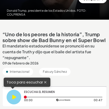
Donald Trump, presidente de los Estados Unidos. FOTO:
COLPRENSA
“Uno de los peores de la historia”, Trump
sobre show de Bad Bunny en el Super Bowl
El mandatario estadounidense se pronunció en su
cuenta de Truth y dijo que el baile del artista fue
“repugnante”.
09 de febrero de 2026
Internacional
Faisury Sánchez
×
Toca para escuchar
ESCUCHA EL RESUMEN
Tiempo transcurrido: 0 segundos
Dura
00:00
00:47