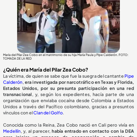
María del Pilar Zea Cobo en el matrimonio de su hija María Paula y Pipe Calderón. FOTO:
TOMADA DE LA RED
¿Quién era María del Pilar Zea Cobo?
La víctima, de quien se sabe que fue la suegra del cantante
Pipe
Calderón
,
era investigada por narcotráfico en Texas y Florida,
Estados Unidos, por su presunta participación en una red
transnacional
, y, según los expedientes, hacía parte de una
organización que enviaba cocaína desde Colombia a Estados
Unidos a través del Pacífico colombiano, gracias a presuntos
vínculos con el
Clan del Golfo
.
Conocida como la Reina, Zea Cobo nació en Cali pero vivía en
Medellín
, y, al parecer,
había entrado en contacto con la DEA
para iniciar un proceso de cooperación a cambio de