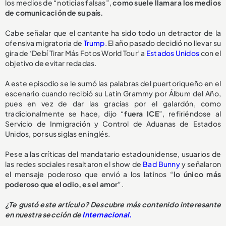
los medios de “noticias falsas”,
como suele llamar a los medios
de comunicación de su país.
Cabe señalar que el cantante ha sido todo un detractor de la
ofensiva migratoria de
Trump
. El año pasado decidió no llevar su
gira de ‘Debí Tirar Más Fotos World Tour’ a
Estados Unidos
con el
objetivo de evitar redadas.
A este episodio se le sumó las palabras del puertoriqueño en el
escenario cuando recibió su Latin Grammy por Álbum del Año,
pues en vez de dar las gracias por el galardón, como
tradicionalmente se hace, dijo “
fuera ICE
”, refiriéndose al
Servicio de Inmigración y Control de Aduanas de Estados
Unidos, por sus siglas en inglés.
Pese a las críticas del mandatario estadounidense, usuarios de
las redes sociales resaltaron el show de
Bad Bunny
y señalaron
el mensaje poderoso que envió a los latinos “
lo único más
poderoso que el odio, es el amor
”.
¿Te gustó este artículo? Descubre más contenido interesante
en nuestra sección de
Internacional.