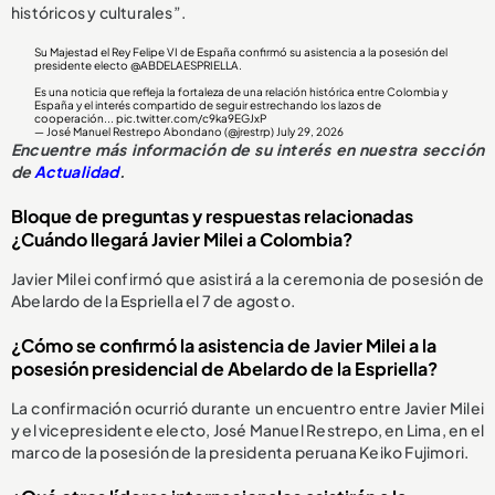
históricos y culturales”.
Su Majestad el Rey Felipe VI de España confirmó su asistencia a la posesión del
presidente electo
@ABDELAESPRIELLA
.
Es una noticia que refleja la fortaleza de una relación histórica entre Colombia y
España y el interés compartido de seguir estrechando los lazos de
cooperación...
pic.twitter.com/c9ka9EGJxP
— José Manuel Restrepo Abondano (@jrestrp)
July 29, 2026
Encuentre más información de su interés en nuestra sección
de
Actualidad
.
Bloque de preguntas y respuestas relacionadas
¿Cuándo llegará Javier Milei a Colombia?
Javier Milei confirmó que asistirá a la ceremonia de posesión de
Abelardo de la Espriella el 7 de agosto.
¿Cómo se confirmó la asistencia de Javier Milei a la
posesión presidencial de Abelardo de la Espriella?
La confirmación ocurrió durante un encuentro entre Javier Milei
y el vicepresidente electo, José Manuel Restrepo, en Lima, en el
marco de la posesión de la presidenta peruana Keiko Fujimori.