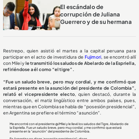
El escándalo de
corrupción de Juliana
Guerrero y de su hermana
Restrepo, quien asistió el martes a la capital peruana para
participar en el acto de investidura de
Fujimori
, se encontró allí
con Milei y
le transmitió los saludos de Abelardo de la Espriella,
refiriéndose a él como “el tigre”.
“Fue un saludo breve, pero muy cordial, y me confirmó que
estará presente en la asunción del presidente de Colombia”,
relató el vicepresidente electo
, quien destacó, durante la
conversación, el matiz lingüístico entre ambos países, pues,
mientras que en Colombia se habla de “posesión presidencial”,
en Argentina se prefiere el término “asunción”.
Me encontré con el presidente
@JMilei
y le llevé los saludos del Tigre, Abelardo de
la Espriella. Fue un saludo breve, pero muy cordial, y me confirmó que estará
presente en la “asunción” del presidente de Colombia.
En Argentina no dicen ‘posesión presidencial’; dicen...