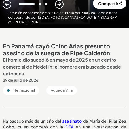
Compartir
1
2
3
También conocida como la Reina, María del Pilar Zea Cobo estaba
colaborando con la DEA. FOTOS: CANVA (FONDO) E INSTAGRAM
@PIPECALDERON
En Panamá cayó Chino Arias presunto
asesino de la suegra de Pipe Calderón
El homicidio sucedió en mayo de 2025 en un centro
comercial de Medellín: el hombre era buscado desde
entonces.
29 de julio de 2026
Internacional
Águeda Villa
Ha pasado más de un año del
asesinato
de María del Pilar Zea
Cobo
, quien cooperó con la
DEA
en una investigación de