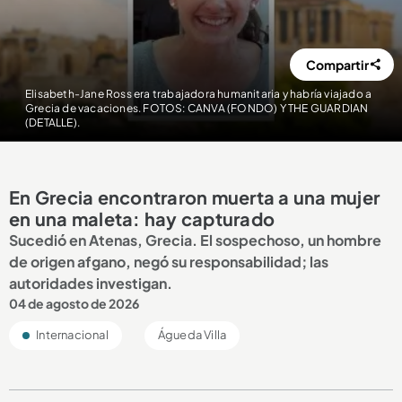
Compartir
Elisabeth-Jane Ross era trabajadora humanitaria y habría viajado a
Grecia de vacaciones. FOTOS: CANVA (FONDO) Y THE GUARDIAN
(DETALLE).
En Grecia encontraron muerta a una mujer
en una maleta: hay capturado
Sucedió en Atenas, Grecia. El sospechoso, un hombre
de origen afgano, negó su responsabilidad; las
autoridades investigan.
04 de agosto de 2026
Internacional
Águeda Villa