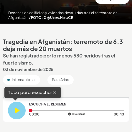
Decenas de edificios y viviendas destruidas tras el terremoto en
Afganistán.
/FOTO: X @UltimaHoraCR
Tragedia en Afganistán: terremoto de 6.3
deja más de 20 muertos
Se han registrado por lo menos 530 heridos tras el
fuerte sismo.
03 de noviembre de 2025
Internacional
Sara Arias
×
Toca para escuchar
ESCUCHA EL RESUMEN
Tiempo transcurrido: 0 segundos
Dura
00:00
00:43