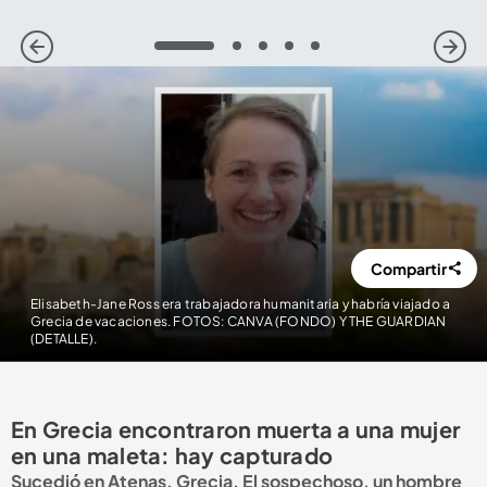
1
2
3
4
5
Compartir
Elisabeth-Jane Ross era trabajadora humanitaria y habría viajado a
Grecia de vacaciones. FOTOS: CANVA (FONDO) Y THE GUARDIAN
(DETALLE).
En Grecia encontraron muerta a una mujer
en una maleta: hay capturado
Sucedió en Atenas, Grecia. El sospechoso, un hombre