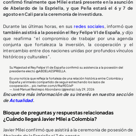
confirmó finalmente que Milei estará presente en la asunción
de Abelardo de la Espriella, y que Peña estará el 6 y 7 de
agosto en Cali para la ceremonia de investidura.
Durante las últimas horas, en sus
redes sociales
, informó que
también asistirá a la posesión el Rey Felipe VI de España
, y dijo
que reafirma “el compromiso de trabajar por una agenda
conjunta que fortalezca la inversión, la cooperación y el
intercambio entre dos naciones unidas por profundos vínculos
históricos y culturales”.
Su Majestad el Rey Felipe VI de España confirmó su asistencia a la posesión del
presidente electo
@ABDELAESPRIELLA
.
Es una noticia que refleja la fortaleza de una relación histórica entre Colombia y
España y el interés compartido de seguir estrechando los lazos de
cooperación...
pic.twitter.com/c9ka9EGJxP
— José Manuel Restrepo Abondano (@jrestrp)
July 29, 2026
Encuentre más información de su interés en nuestra sección
de
Actualidad
.
Bloque de preguntas y respuestas relacionadas
¿Cuándo llegará Javier Milei a Colombia?
Javier Milei confirmó que asistirá a la ceremonia de posesión de
Abelardo de la Espriella el 7 de agosto.