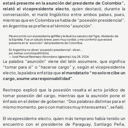
estará presente en la asunción del presidente de Colombia”,
relató el vicepresidente electo
, quien destacó, durante la
conversación, el matiz lingüístico entre ambos países, pues,
mientras que en Colombia se habla de “posesión presidencial”,
en Argentina se prefiere el término “asunción”.
Me encontré con el presidente
@JMilei
y le llevé los saludos del Tigre, Abelardo de
la Espriella. Fue un saludo breve, pero muy cordial, y me confirmó que estará
presente en la “asunción” del presidente de Colombia.
En Argentina no dicen ‘posesión presidencial’; dicen...
pic.twitter.com/UnpdhhSGvL
— José Manuel Restrepo Abondano (@jrestrp)
July 28, 2026
La palabra “asunción” viene del latín assumere, que significa
“tomar para sí” o “hacerse cargo” y, según el vicepresidente
electo, la palabra enfatiza que
el mandatario “no solo recibe un
cargo, asume una responsabilidad”
.
Restrepo explicó que la posesión resalta el acto jurídico de
tomar posesión del cargo, mientras que la asunción pone el
énfasis en el deber de gobernar. “Dos palabras distintas para el
mismo momento, pero con matices muy interesantes”, señaló.
El vicepresidente electo, quien más temprano había tenido un
encuentro con el presidente de Paraguay, Santiago Peña,