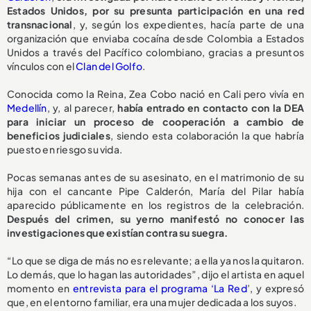
Estados Unidos, por su presunta participación en una red
transnacional
, y, según los expedientes, hacía parte de una
organización que enviaba cocaína desde Colombia a Estados
Unidos a través del Pacífico colombiano, gracias a presuntos
vínculos con el
Clan del Golfo
.
Conocida como la Reina, Zea Cobo nació en Cali pero vivía en
Medellín
, y, al parecer,
había entrado en contacto con la DEA
para iniciar un proceso de cooperación a cambio de
beneficios judiciales
, siendo esta colaboración la que habría
puesto en riesgo su vida.
Pocas semanas antes de su asesinato, en el matrimonio de su
hija con el cancante Pipe Calderón, María del Pilar había
aparecido públicamente en los registros de la celebración.
Después del crimen, su yerno manifestó no conocer las
investigaciones que existían contra su suegra.
“Lo que se diga de más no es relevante; a ella ya nos la quitaron.
Lo demás, que lo hagan las autoridades”, dijo el artista en aquel
momento en
entrevista para el programa ‘La Red
’, y expresó
que, en el entorno familiar, era una mujer dedicada a los suyos.