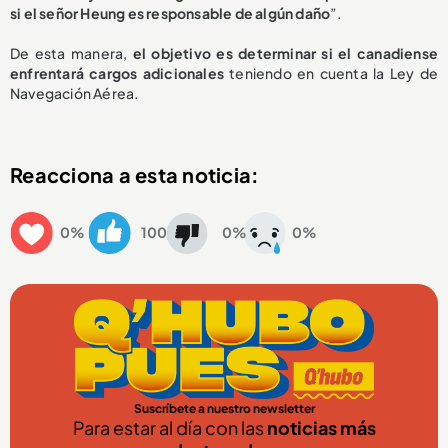
si el señor Heung es responsable de algún daño
”.
De esta manera,
el objetivo es determinar si el
canadiense
enfrentará cargos adic
ionales
teniendo en cuenta la Ley de
Navegación Aérea.
Reacciona a esta noticia:
0%
100
0%
0%
Suscríbete a nuestro newsletter
Para estar al día con las
noticias más