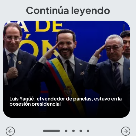
Continúa leyendo
Luis Yagüé, el vendedor de panelas, estuvo en la
posesión presidencial
1
2
3
4
5