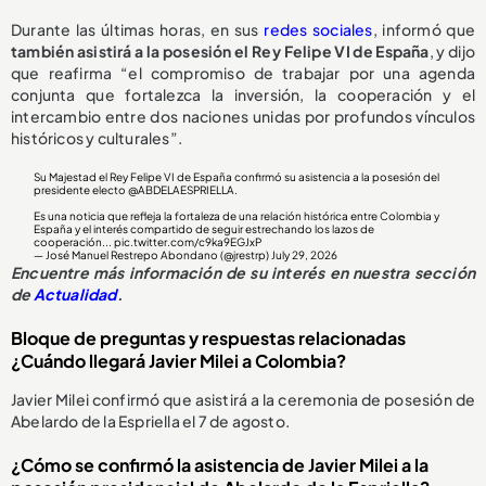
Durante las últimas horas, en sus
redes sociales
, informó que
también asistirá a la posesión el Rey Felipe VI de España
, y dijo
que reafirma “el compromiso de trabajar por una agenda
conjunta que fortalezca la inversión, la cooperación y el
intercambio entre dos naciones unidas por profundos vínculos
históricos y culturales”.
Su Majestad el Rey Felipe VI de España confirmó su asistencia a la posesión del
presidente electo
@ABDELAESPRIELLA
.
Es una noticia que refleja la fortaleza de una relación histórica entre Colombia y
España y el interés compartido de seguir estrechando los lazos de
cooperación...
pic.twitter.com/c9ka9EGJxP
— José Manuel Restrepo Abondano (@jrestrp)
July 29, 2026
Encuentre más información de su interés en nuestra sección
de
Actualidad
.
Bloque de preguntas y respuestas relacionadas
¿Cuándo llegará Javier Milei a Colombia?
Javier Milei confirmó que asistirá a la ceremonia de posesión de
Abelardo de la Espriella el 7 de agosto.
¿Cómo se confirmó la asistencia de Javier Milei a la