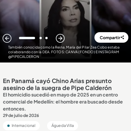
Compartir
1
2
3
También conocida como la Reina, María del Pilar Zea Cobo estaba
colaborando con la DEA. FOTOS: CANVA (FONDO) E INSTAGRAM
@PIPECALDERON
En Panamá cayó Chino Arias presunto
asesino de la suegra de Pipe Calderón
El homicidio sucedió en mayo de 2025 en un centro
comercial de Medellín: el hombre era buscado desde
entonces.
29 de julio de 2026
Internacional
Águeda Villa