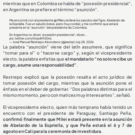
mientras que en Colombia se habla de “posesión presidencial”,
en Argentina se prefiere el término “asunción”.
Me encontré con el presidente
@JMilei
y le llevé los saludos del Tigre, Abelardo de
la Espriella. Fue un saludo breve, pero muy cordial, y me confirmó que estará
presente en la “asunción” del presidente de Colombia.
En Argentina no dicen ‘posesión presidencial’; dicen...
pic.twitter.com/UnpdhhSGvL
— José Manuel Restrepo Abondano (@jrestrp)
July 28, 2026
La palabra “asunción” viene del latín assumere, que significa
“tomar para sí” o “hacerse cargo” y, según el vicepresidente
electo, la palabra enfatiza que
el mandatario “no solo recibe un
cargo, asume una responsabilidad”
.
Restrepo explicó que la posesión resalta el acto jurídico de
tomar posesión del cargo, mientras que la asunción pone el
énfasis en el deber de gobernar. “Dos palabras distintas para el
mismo momento, pero con matices muy interesantes”, señaló.
El vicepresidente electo, quien más temprano había tenido un
encuentro con el presidente de Paraguay, Santiago Peña,
confirmó finalmente que Milei estará presente en la asunción
de Abelardo de la Espriella, y que Peña estará el 6 y 7 de
agosto en Cali para la ceremonia de investidura.