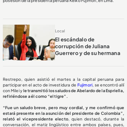
posesión de la presidenta peruana Keiko Fujimori, en Lima.
Local
El escándalo de
corrupción de Juliana
Guerrero y de su hermana
Restrepo, quien asistió el martes a la capital peruana para
participar en el acto de investidura de
Fujimori
, se encontró allí
con Milei y
le transmitió los saludos de Abelardo de la Espriella,
refiriéndose a él como “el tigre”.
“Fue un saludo breve, pero muy cordial, y me confirmó que
estará presente en la asunción del presidente de Colombia”,
relató el vicepresidente electo
, quien destacó, durante la
conversación, el matiz lingüístico entre ambos países, pues,