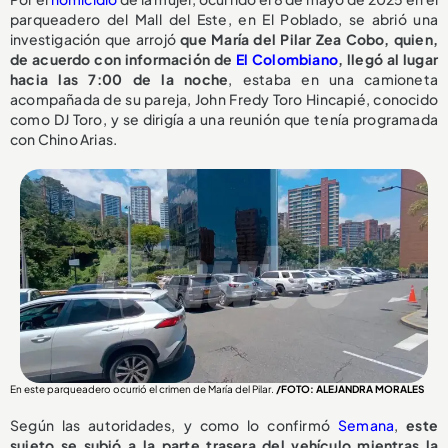
parqueadero del Mall del Este, en El Poblado, se abrió una
investigación que arrojó
que María del Pilar Zea Cobo, quien,
de acuerdo con información de
El Colombiano
, llegó al lugar
hacia las 7:00 de la noche
, estaba en una camioneta
acompañada de su pareja, John Fredy Toro Hincapié, conocido
como DJ Toro, y se dirigía a una reunión que tenía programada
con Chino Arias.
En este parqueadero ocurrió el crimen de María del Pilar.
/FOTO: ALEJANDRA MORALES
Según las autoridades, y como lo confirmó
Semana
,
este
sujeto se subió a la parte trasera del vehículo mientras la