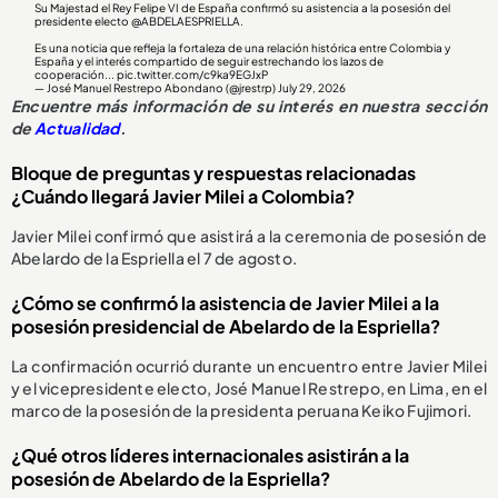
Su Majestad el Rey Felipe VI de España confirmó su asistencia a la posesión del
presidente electo
@ABDELAESPRIELLA
.
Es una noticia que refleja la fortaleza de una relación histórica entre Colombia y
España y el interés compartido de seguir estrechando los lazos de
cooperación...
pic.twitter.com/c9ka9EGJxP
— José Manuel Restrepo Abondano (@jrestrp)
July 29, 2026
Encuentre más información de su interés en nuestra sección
de
Actualidad
.
Bloque de preguntas y respuestas relacionadas
¿Cuándo llegará Javier Milei a Colombia?
Javier Milei confirmó que asistirá a la ceremonia de posesión de
Abelardo de la Espriella el 7 de agosto.
¿Cómo se confirmó la asistencia de Javier Milei a la
posesión presidencial de Abelardo de la Espriella?
La confirmación ocurrió durante un encuentro entre Javier Milei
y el vicepresidente electo, José Manuel Restrepo, en Lima, en el
marco de la posesión de la presidenta peruana Keiko Fujimori.
¿Qué otros líderes internacionales asistirán a la
posesión de Abelardo de la Espriella?