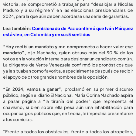
victoria, se comprometió a trabajar para “desalojar a Nicolás
Maduro y a su régimen” en las elecciones presidenciales de
2024, para la que aún deben acordarse una serie de garantías.
Lea también:
Comisionado de Paz confirmó que Iván Márquez
está vivo, en Colombia y en sus 5 sentidos
“Hoy recibí un mandato y me comprometo a hacer valer ese
mandato”,
dijo Machado, quien obtuvo más del 90 % de los
votos en la votación interna para designar un candidato común.
La dirigente de Vente Venezuela confirmó los pronósticos que
ya le situaban como favorita, especialmente después de recibir
el apoyo de otros grandes nombres de la oposición.
“En 2024, vamos a ganar”,
proclamó en su primer discurso
público, según el diario El Nacional. María Corina Machado aspira
a pasar página a “la tiranía del poder” que representa el
chavismo, si bien sobre ella pesa aún una inhabilitación para
ocupar cargos públicos que, en teoría, le impediría presentarse
a los comicios.
“Frente a todos los obstáculos, frente a todos los atropellos,