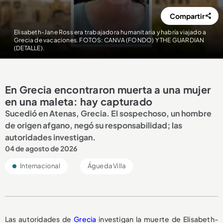
Compartir
Elisabeth-Jane Ross era trabajadora humanitaria y habría viajado a
Grecia de vacaciones. FOTOS: CANVA (FONDO) Y THE GUARDIAN
(DETALLE).
En Grecia encontraron muerta a una mujer
en una maleta: hay capturado
Sucedió en Atenas, Grecia. El sospechoso, un hombre
de origen afgano, negó su responsabilidad; las
autoridades investigan.
04 de agosto de 2026
Internacional
Águeda Villa
Las autoridades de
Grecia
investigan la muerte de Elisabeth-