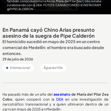
También conocida como la Reina, María del Pilar Zea Cobo estaba
colaborando con la DEA. FOTOS: CANVA (FONDO) E INSTAGRAM
@PIPECALDERON
En Panamá cayó Chino Arias presunto
asesino de la suegra de Pipe Calderón
El homicidio sucedió en mayo de 2025 en un centro
comercial de Medellín: el hombre era buscado desde
entonces.
29 de julio de 2026
Internacional
Águeda Villa
Ha pasado más de un año del
asesinato
de María del Pilar Zea
Cobo
, quien cooperó con la
DEA
en una investigación de
narcotráfico transnacional y a quien ultimaron dentro de un
carro en mayo de 2025 en Medellín.