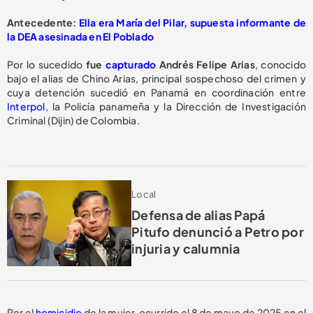
Antecedente:
Ella era María del Pilar, supuesta informante de
la DEA asesinada en El Poblado
Por lo sucedido
fue
capturado
Andrés Felipe Arias
, conocido
bajo el alias de Chino Arias, principal sospechoso del crimen y
cuya detención sucedió en Panamá en coordinación entre
Interpol
, la Policía panameña y la Dirección de Investigación
Criminal (Dijin) de Colombia.
Local
Defensa de alias Papá
Pitufo denunció a Petro por
injuria y calumnia
Por el
homicidio
de la mujer, ocurrido el 8 de mayo de 2025 en el