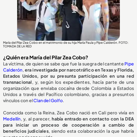
María del Pilar Zea Cobo en el matrimonio de su hija María Paula y Pipe Calderón. FOTO:
TOMADA DE LA RED
¿Quién era María del Pilar Zea Cobo?
La víctima, de quien se sabe que fue la suegra del cantante
Pipe
Calderón
,
era investigada por narcotráfico en Texas y Florida,
Estados Unidos, por su presunta participación en una red
transnacional
, y, según los expedientes, hacía parte de una
organización que enviaba cocaína desde Colombia a Estados
Unidos a través del Pacífico colombiano, gracias a presuntos
vínculos con el
Clan del Golfo
.
Conocida como la Reina, Zea Cobo nació en Cali pero vivía en
Medellín
, y, al parecer,
había entrado en contacto con la DEA
para iniciar un proceso de cooperación a cambio de
beneficios judiciales
, siendo esta colaboración la que habría
puesto en riesgo su vida.