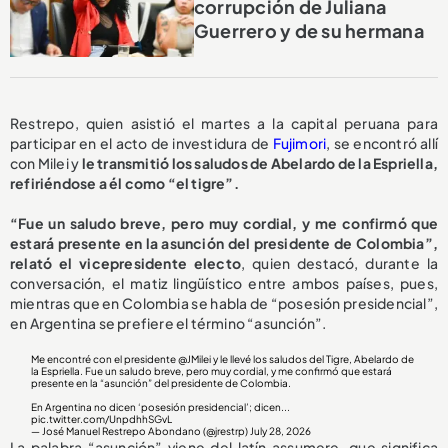
corrupción de Juliana
Guerrero y de su hermana
Restrepo, quien asistió el martes a la capital peruana para
participar en el acto de investidura de
Fujimori
, se encontró allí
con Milei y
le transmitió los saludos de Abelardo de la Espriella,
refiriéndose a él como “el tigre”.
“Fue un saludo breve, pero muy cordial, y me confirmó que
estará presente en la asunción del presidente de Colombia”,
relató el vicepresidente electo
, quien destacó, durante la
conversación, el matiz lingüístico entre ambos países, pues,
mientras que en Colombia se habla de “posesión presidencial”,
en Argentina se prefiere el término “asunción”.
Me encontré con el presidente
@JMilei
y le llevé los saludos del Tigre, Abelardo de
la Espriella. Fue un saludo breve, pero muy cordial, y me confirmó que estará
presente en la “asunción” del presidente de Colombia.
En Argentina no dicen ‘posesión presidencial’; dicen...
pic.twitter.com/UnpdhhSGvL
— José Manuel Restrepo Abondano (@jrestrp)
July 28, 2026
La palabra “asunción” viene del latín assumere, que significa