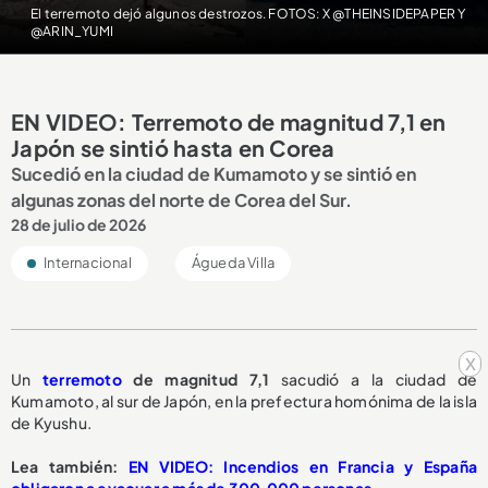
El terremoto dejó algunos destrozos. FOTOS: X @THEINSIDEPAPER Y
@ARIN_YUMI
EN VIDEO: Terremoto de magnitud 7,1 en
Japón se sintió hasta en Corea
Sucedió en la ciudad de Kumamoto y se sintió en
algunas zonas del norte de Corea del Sur.
28 de julio de 2026
Internacional
Águeda Villa
x
Un
terremoto
de magnitud 7,1
sacudió a la ciudad de
Kumamoto, al sur de Japón, en la prefectura homónima de la isla
de Kyushu.
Lea también:
EN VIDEO: Incendios en Francia y España
obligaron a evacuar a más de 300.000 personas