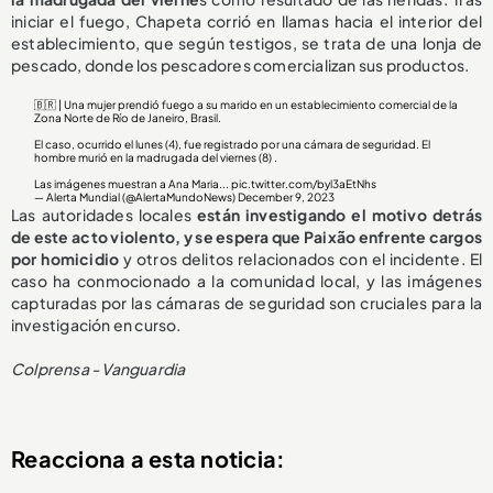
iniciar el fuego, Chapeta corrió en llamas hacia el interior del
establecimiento, que según testigos, se trata de una lonja de
pescado, donde los pescadores comercializan sus productos.
🇧🇷 | Una mujer prendió fuego a su marido en un establecimiento comercial de la
Zona Norte de Río de Janeiro, Brasil.
El caso, ocurrido el lunes (4), fue registrado por una cámara de seguridad. El
hombre murió en la madrugada del viernes (8) .
Las imágenes muestran a Ana Maria...
pic.twitter.com/byl3aEtNhs
— Alerta Mundial (@AlertaMundoNews)
December 9, 2023
Las autoridades locales
están investigando el motivo detrás
de este acto violento, y se espera que Paixão enfrente cargos
por homicidio
y otros delitos relacionados con el incidente. El
caso ha conmocionado a la comunidad local, y las imágenes
capturadas por las cámaras de seguridad son cruciales para la
investigación en curso.
Colprensa - Vanguardia
Reacciona a esta noticia: