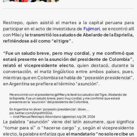
Restrepo, quien asistió el martes a la capital peruana para
participar en el acto de investidura de
Fujimori
, se encontró allí
con Milei y
le transmitió los saludos de Abelardo de la Espriella,
refiriéndose a él como “el tigre”.
“Fue un saludo breve, pero muy cordial, y me confirmó que
estará presente en la asunción del presidente de Colombia”,
relató el vicepresidente electo
, quien destacó, durante la
conversación, el matiz lingüístico entre ambos países, pues,
mientras que en Colombia se habla de “posesión presidencial”,
en Argentina se prefiere el término “asunción”.
Me encontré con el presidente
@JMilei
y le llevé los saludos del Tigre, Abelardo de
la Espriella. Fue un saludo breve, pero muy cordial, y me confirmó que estará
presente en la “asunción” del presidente de Colombia.
En Argentina no dicen ‘posesión presidencial’; dicen...
pic.twitter.com/UnpdhhSGvL
— José Manuel Restrepo Abondano (@jrestrp)
July 28, 2026
La palabra “asunción” viene del latín assumere, que significa
“tomar para sí” o “hacerse cargo” y, según el vicepresidente
electo, la palabra enfatiza que
el mandatario “no solo recibe un