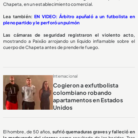
Chapeta, en un establecimiento comercial.
Lea también:
EN VIDEO: Árbitro apuñaló a un futbolista en
pleno partido y le perforó un pulmón
Las cámaras de seguridad registraron el violento acto,
mostrando a Paixão arrojando un líquido inflamable sobre el
cuerpo de Chapeta antes de prenderle fuego.
Internacional
Cogieron a exfutbolista
colombiano robando
apartamentos en Estados
Unidos
El hombre, de 50 años,
sufrió quemaduras graves y falleció en
la madrugada del vierne
s como resultado de las heridas. Tras