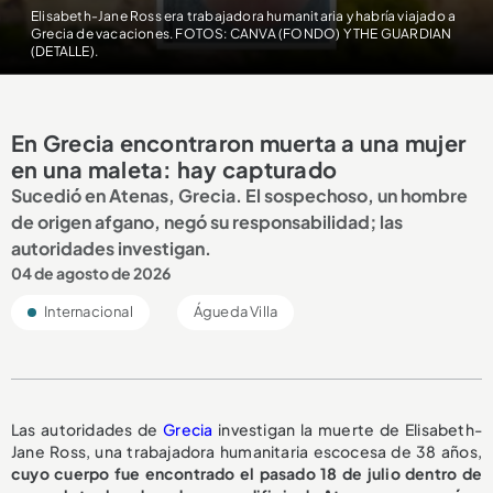
Elisabeth-Jane Ross era trabajadora humanitaria y habría viajado a
Grecia de vacaciones. FOTOS: CANVA (FONDO) Y THE GUARDIAN
(DETALLE).
En Grecia encontraron muerta a una mujer
en una maleta: hay capturado
Sucedió en Atenas, Grecia. El sospechoso, un hombre
de origen afgano, negó su responsabilidad; las
autoridades investigan.
04 de agosto de 2026
Internacional
Águeda Villa
Las autoridades de
Grecia
investigan la muerte de Elisabeth-
Jane Ross, una trabajadora humanitaria escocesa de 38 años,
cuyo cuerpo fue encontrado el pasado 18 de julio dentro de