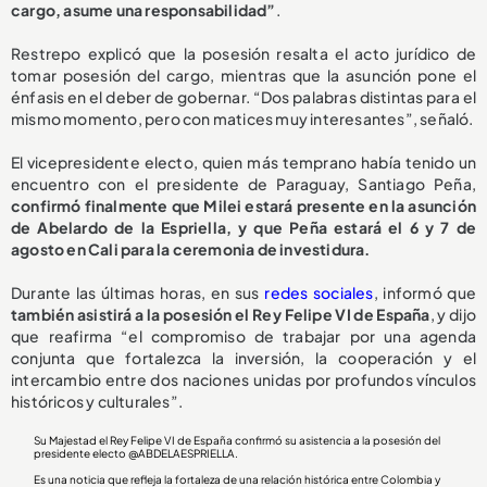
cargo, asume una responsabilidad”
.
Restrepo explicó que la posesión resalta el acto jurídico de
tomar posesión del cargo, mientras que la asunción pone el
énfasis en el deber de gobernar. “Dos palabras distintas para el
mismo momento, pero con matices muy interesantes”, señaló.
El vicepresidente electo, quien más temprano había tenido un
encuentro con el presidente de Paraguay, Santiago Peña,
confirmó finalmente que Milei estará presente en la asunción
de Abelardo de la Espriella, y que Peña estará el 6 y 7 de
agosto en Cali para la ceremonia de investidura.
Durante las últimas horas, en sus
redes sociales
, informó que
también asistirá a la posesión el Rey Felipe VI de España
, y dijo
que reafirma “el compromiso de trabajar por una agenda
conjunta que fortalezca la inversión, la cooperación y el
intercambio entre dos naciones unidas por profundos vínculos
históricos y culturales”.
Su Majestad el Rey Felipe VI de España confirmó su asistencia a la posesión del
presidente electo
@ABDELAESPRIELLA
.
Es una noticia que refleja la fortaleza de una relación histórica entre Colombia y