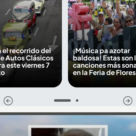
 el recorrido del
¡Música pa azotar
de Autos Clásicos
baldosa! Estas son 
a este viernes 7
canciones más son
to
en la Feria de Flore
1
2