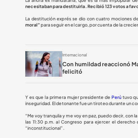
necesitaban para destituirla. Recibió 123 votos a favo
La destitución exprés se dio con cuatro mociones de
moral”
para seguir en el cargo, por cuenta de la crecie
Internacional
Con humildad reaccionó Mar
felicitó
Y es que la primera mujer presidente de
Perú
tuvo qu
inseguridad. El detonante fue un tiroteo durante un c
“Me voy tranquila y me voy en paz, puedo decir, con la
las 11:30 p.m. al Congreso para ejercer el derecho
“inconstitucional”.