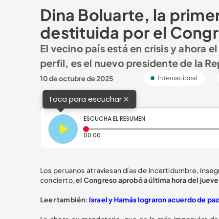
Dina Boluarte, la prime
destituida por el Cong
El vecino país está en crisis y ahora e
perfil, es el nuevo presidente de la R
10 de octubre de 2025
Internacional
×
Toca para escuchar
ESCUCHA EL RESUMEN
Tiempo transcurrido: 0 segundos
00:00
Los peruanos atraviesan días de incertidumbre, inse
concierto,
el Congreso aprobó a última hora del jueves
Leer también:
Israel y Hamás lograron acuerdo de paz:
La ahora ex mandataria, que es la más impopular de 