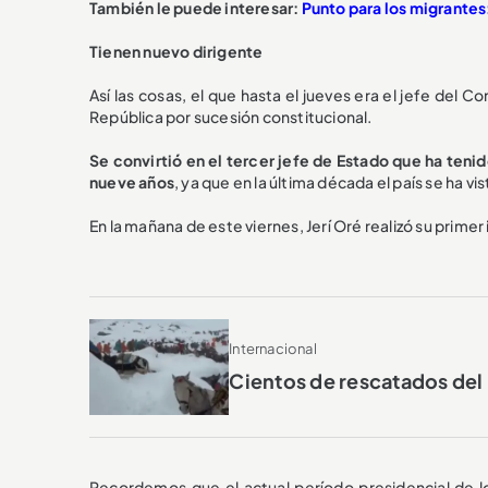
También le puede interesar:
Punto para los migrantes:
Tienen nuevo dirigente
Así las cosas, el que hasta el jueves era el jefe del 
República por sucesión constitucional.
Se convirtió en el tercer jefe de Estado que ha tenid
nueve años
, ya que en la última década el país se ha v
En la mañana de este viernes, Jerí Oré realizó su prime
Internacional
Cientos de rescatados del
Recordemos que el actual período presidencial de l