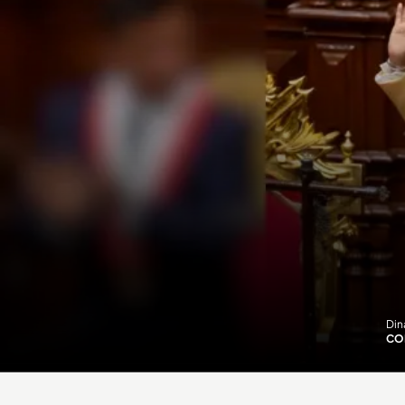
Din
CO