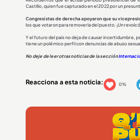
Castillo, quien fue capturado en el 2022 por un presun
Congresistas de derecha apoyaron que su vicepresid
los que votaron para removerla del puesto. ¡Un revolcó
Y el futuro del país no deja de causar incertidumbre, p
tiene un polémico perfil con denuncias de abuso sexual
No deje de leer otras noticias de la sección
Internaci
Reacciona a esta noticia:
0%