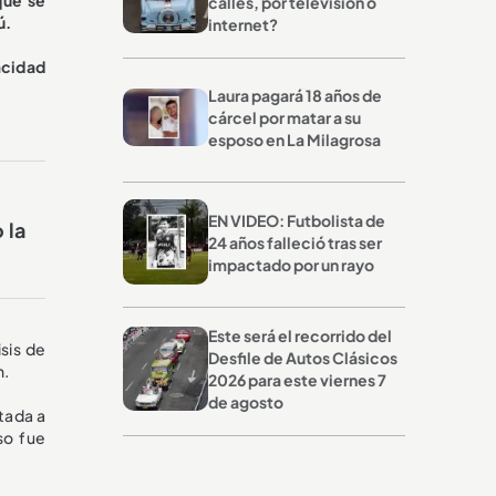
calles, por televisión o
ú.
internet?
acidad
Laura pagará 18 años de
cárcel por matar a su
esposo en La Milagrosa
EN VIDEO: Futbolista de
 la
24 años falleció tras ser
impactado por un rayo
Este será el recorrido del
sis de
Desfile de Autos Clásicos
n.
2026 para este viernes 7
de agosto
itada a
so fue