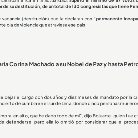
r de su destitución, de un total de 130 congresistas que tiene Per
 vacancia (destitución) que la declaran con
“permanente incap
nte ola de violencia que atraviesa ese país.
ía Corina Machado a su Nobel de Paz y hasta Petro
e dejar el cargo con dos años y diez meses de mandato por la cri
oncierto de cumbia en el sur de Lima, donde cinco personas muriero
 moral en alto, que he dado todo de mí”, dijo Boluarte, quien fue c
 de defenderse, pero ella lo omitió por considerar que el proce