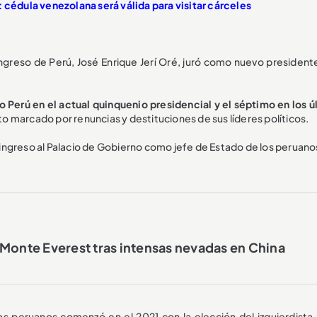
 cédula venezolana será válida para visitar cárceles
Congreso de Perú, José Enrique Jerí Oré, juró como nuevo president
o Perú en el actual quinquenio presidencial y el séptimo en los ú
isto marcado por renuncias y destituciones de sus líderes políticos.
r ingreso al Palacio de Gobierno como jefe de Estado de los peruano
 Monte Everest tras intensas nevadas en China
os peruanos comenzó en el 2021 con la elección del izquierdista