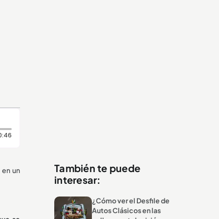
Duración: 46 segundos
0:46
También te puede
 en un
interesar:
¿Cómo ver el Desfile de
Autos Clásicos en las
que se