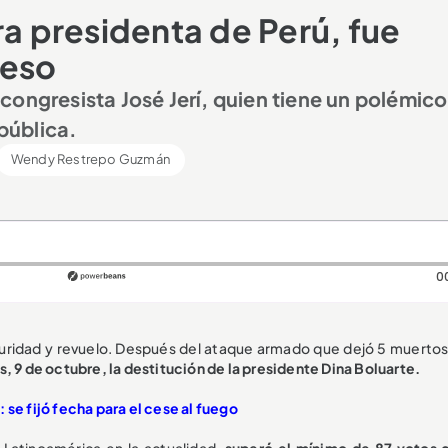
ra presidenta de Perú, fue
reso
l congresista José Jerí, quien tiene un polémico
epública.
Wendy Restrepo Guzmán
0
guridad y revuelo. Después del ataque armado que dejó 5 muertos
, 9 de octubre, la destitución de la presidente Dina Boluarte.
 se fijó fecha para el cese al fuego
Latinoamérica en la actualidad,
superó el mínimo de 87 votos 