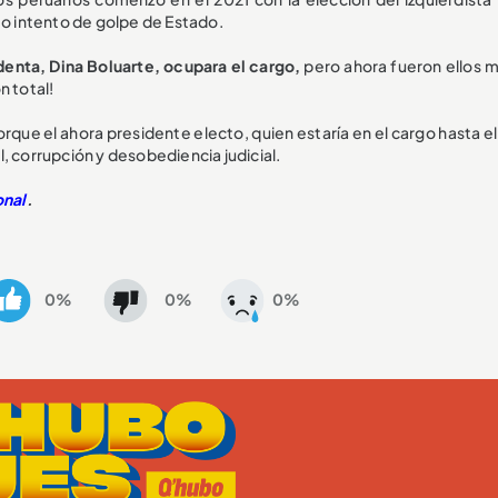
to intento de golpe de Estado.
enta, Dina Boluarte, ocupara el cargo,
pero ahora fueron ellos 
n total!
orque el ahora presidente electo, quien estaría en el cargo hasta e
, corrupción y desobediencia judicial.
onal
.
0%
0%
0%