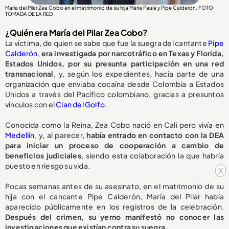
María del Pilar Zea Cobo en el matrimonio de su hija María Paula y Pipe Calderón. FOTO:
TOMADA DE LA RED
¿Quién era María del Pilar Zea Cobo?
La víctima, de quien se sabe que fue la suegra del cantante
Pipe
Calderón
,
era investigada por narcotráfico en Texas y Florida,
Estados Unidos, por su presunta participación en una red
transnacional
, y, según los expedientes, hacía parte de una
organización que enviaba cocaína desde Colombia a Estados
Unidos a través del Pacífico colombiano, gracias a presuntos
vínculos con el
Clan del Golfo
.
Conocida como la Reina, Zea Cobo nació en Cali pero vivía en
Medellín
, y, al parecer,
había entrado en contacto con la DEA
para iniciar un proceso de cooperación a cambio de
beneficios judiciales
, siendo esta colaboración la que habría
puesto en riesgo su vida.
x
Pocas semanas antes de su asesinato, en el matrimonio de su
hija con el cancante Pipe Calderón, María del Pilar había
aparecido públicamente en los registros de la celebración.
Después del crimen, su yerno manifestó no conocer las
investigaciones que existían contra su suegra.