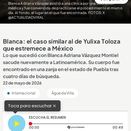
Blanca Adriana Vázquez asistió a una clínica por una valoración
médica y fue convencida de practicarse el procedimiento el mismo
día. Al fondo, el lugar en el que fue encontrada. FOTOS: X
@ACTUALIDADVIRAL
Blanca: el caso similar al de Yulixa Toloza
que estremece a México
Lo que sucedió con Blanca Adriana Vázquez Montiel
sacude nuevamente a Latinoamérica. Su cuerpo fue
encontrado en una zanja en el estado de Puebla tras
cuatro días de búsqueda.
22 de mayo de 2026
Internacional
Águeda Villa
×
Toca para escuchar
ESCUCHA EL RESUMEN
Tiempo transcurrido: 0 segundos
Dura
00:00
00:49