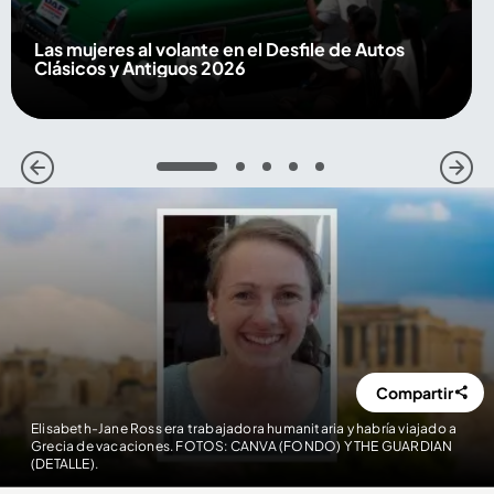
Las mujeres al volante en el Desfile de Autos
Clásicos y Antiguos 2026
1
2
3
4
5
Compartir
Elisabeth-Jane Ross era trabajadora humanitaria y habría viajado a
Grecia de vacaciones. FOTOS: CANVA (FONDO) Y THE GUARDIAN
(DETALLE).