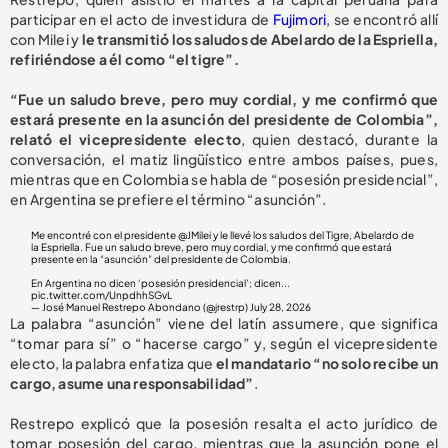
participar en el acto de investidura de
Fujimori
, se encontró allí
con Milei y
le transmitió los saludos de Abelardo de la Espriella,
refiriéndose a él como “el tigre”.
“Fue un saludo breve, pero muy cordial, y me confirmó que
estará presente en la asunción del presidente de Colombia”,
relató el vicepresidente electo
, quien destacó, durante la
conversación, el matiz lingüístico entre ambos países, pues,
mientras que en Colombia se habla de “posesión presidencial”,
en Argentina se prefiere el término “asunción”.
Me encontré con el presidente
@JMilei
y le llevé los saludos del Tigre, Abelardo de
la Espriella. Fue un saludo breve, pero muy cordial, y me confirmó que estará
presente en la “asunción” del presidente de Colombia.
En Argentina no dicen ‘posesión presidencial’; dicen...
pic.twitter.com/UnpdhhSGvL
— José Manuel Restrepo Abondano (@jrestrp)
July 28, 2026
La palabra “asunción” viene del latín assumere, que significa
“tomar para sí” o “hacerse cargo” y, según el vicepresidente
electo, la palabra enfatiza que
el mandatario “no solo recibe un
cargo, asume una responsabilidad”
.
Restrepo explicó que la posesión resalta el acto jurídico de
tomar posesión del cargo, mientras que la asunción pone el