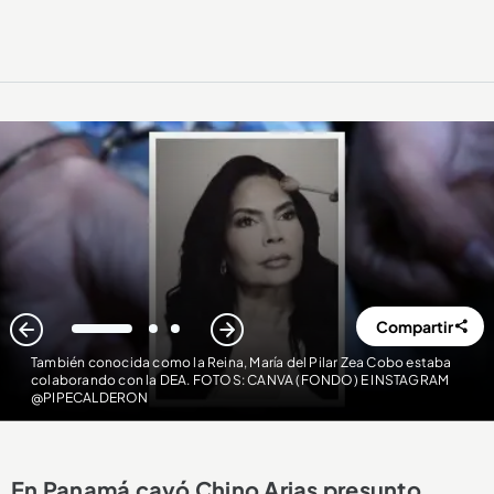
Compartir
1
2
3
También conocida como la Reina, María del Pilar Zea Cobo estaba
colaborando con la DEA. FOTOS: CANVA (FONDO) E INSTAGRAM
@PIPECALDERON
En Panamá cayó Chino Arias presunto