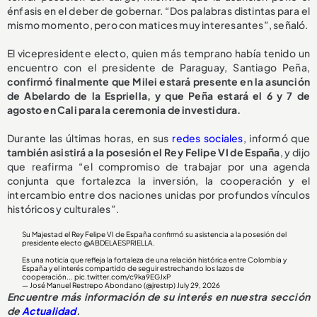
énfasis en el deber de gobernar. “Dos palabras distintas para el
mismo momento, pero con matices muy interesantes”, señaló.
El vicepresidente electo, quien más temprano había tenido un
encuentro con el presidente de Paraguay, Santiago Peña,
confirmó finalmente que Milei estará presente en la asunción
de Abelardo de la Espriella, y que Peña estará el 6 y 7 de
agosto en Cali para la ceremonia de investidura.
Durante las últimas horas, en sus
redes sociales
, informó que
también asistirá a la posesión el Rey Felipe VI de España
, y dijo
que reafirma “el compromiso de trabajar por una agenda
conjunta que fortalezca la inversión, la cooperación y el
intercambio entre dos naciones unidas por profundos vínculos
históricos y culturales”.
Su Majestad el Rey Felipe VI de España confirmó su asistencia a la posesión del
presidente electo
@ABDELAESPRIELLA
.
Es una noticia que refleja la fortaleza de una relación histórica entre Colombia y
España y el interés compartido de seguir estrechando los lazos de
cooperación...
pic.twitter.com/c9ka9EGJxP
— José Manuel Restrepo Abondano (@jrestrp)
July 29, 2026
Encuentre más información de su interés en nuestra sección
de
Actualidad
.