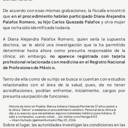
De acuerdo con esas mismas grabaciones, la fiscalía encontró
que
en el procedimiento habrían participado Diana Alejandra
Palafox Romero, su hijo Carlos Quezada Palafox
y otra mujer
que no ha sido identificada todavía.
A Diana Alejandra Palafox Romero, quien sería la supuesta
doctora, se le abrió una investigación que la ha permitido
determinar hasta ahora como presunta responsable de la
clínica; sin embargo,
no aparece registrada con tarjeta
profesional relacionada con medicina en el Registro Nacional
de Profesiones de México.
Tanto de ella como de su hijo se busca si cuentan con estudios
relacionados con el área de la salud, pues, de no tener
acreditaciones, podrían enfrentar, inicialmente, cargos por
presunta usurpación de funciones.
Historia de terror en Puebla. Blanca Adriana Vázquez Montiel de 37 años asistió a
la clínica “Detox” a realizarse un procedimiento estético. Personal de la clínica le
dijo a su esposo que necesitaban algunos materiales médicos para Adriana. Él
salió a comprarlos, cuando volvió,...
pic.twitter.com/Ywngp4r3r3
— Hiram Hurtado (@ehiramhurtado)
May 20, 2026
Sobre el lugar, las autoridades investigan las condiciones en las