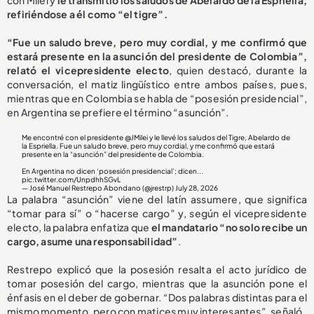
refiriéndose a él como “el tigre”.
“Fue un saludo breve, pero muy cordial, y me confirmó que
estará presente en la asunción del presidente de Colombia”,
relató el vicepresidente electo
, quien destacó, durante la
conversación, el matiz lingüístico entre ambos países, pues,
mientras que en Colombia se habla de “posesión presidencial”,
en Argentina se prefiere el término “asunción”.
Me encontré con el presidente
@JMilei
y le llevé los saludos del Tigre, Abelardo de
la Espriella. Fue un saludo breve, pero muy cordial, y me confirmó que estará
presente en la “asunción” del presidente de Colombia.
En Argentina no dicen ‘posesión presidencial’; dicen...
pic.twitter.com/UnpdhhSGvL
— José Manuel Restrepo Abondano (@jrestrp)
July 28, 2026
La palabra “asunción” viene del latín assumere, que significa
“tomar para sí” o “hacerse cargo” y, según el vicepresidente
electo, la palabra enfatiza que
el mandatario “no solo recibe un
cargo, asume una responsabilidad”
.
Restrepo explicó que la posesión resalta el acto jurídico de
tomar posesión del cargo, mientras que la asunción pone el
énfasis en el deber de gobernar. “Dos palabras distintas para el
mismo momento, pero con matices muy interesantes”, señaló.