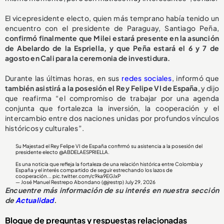
El vicepresidente electo, quien más temprano había tenido un
encuentro con el presidente de Paraguay, Santiago Peña,
confirmó finalmente que Milei estará presente en la asunción
de Abelardo de la Espriella, y que Peña estará el 6 y 7 de
agosto en Cali para la ceremonia de investidura.
Durante las últimas horas, en sus
redes sociales
, informó que
también asistirá a la posesión el Rey Felipe VI de España
, y dijo
que reafirma “el compromiso de trabajar por una agenda
conjunta que fortalezca la inversión, la cooperación y el
intercambio entre dos naciones unidas por profundos vínculos
históricos y culturales”.
Su Majestad el Rey Felipe VI de España confirmó su asistencia a la posesión del
presidente electo
@ABDELAESPRIELLA
.
Es una noticia que refleja la fortaleza de una relación histórica entre Colombia y
España y el interés compartido de seguir estrechando los lazos de
cooperación...
pic.twitter.com/c9ka9EGJxP
— José Manuel Restrepo Abondano (@jrestrp)
July 29, 2026
Encuentre más información de su interés en nuestra sección
de
Actualidad
.
Bloque de preguntas y respuestas relacionadas