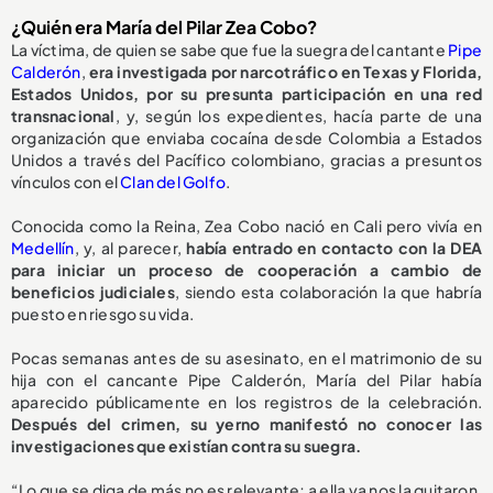
¿Quién era María del Pilar Zea Cobo?
La víctima, de quien se sabe que fue la suegra del cantante
Pipe
Calderón
,
era investigada por narcotráfico en Texas y Florida,
Estados Unidos, por su presunta participación en una red
transnacional
, y, según los expedientes, hacía parte de una
organización que enviaba cocaína desde Colombia a Estados
Unidos a través del Pacífico colombiano, gracias a presuntos
vínculos con el
Clan del Golfo
.
Conocida como la Reina, Zea Cobo nació en Cali pero vivía en
Medellín
, y, al parecer,
había entrado en contacto con la DEA
para iniciar un proceso de cooperación a cambio de
beneficios judiciales
, siendo esta colaboración la que habría
puesto en riesgo su vida.
Pocas semanas antes de su asesinato, en el matrimonio de su
hija con el cancante Pipe Calderón, María del Pilar había
aparecido públicamente en los registros de la celebración.
Después del crimen, su yerno manifestó no conocer las
investigaciones que existían contra su suegra.
“Lo que se diga de más no es relevante; a ella ya nos la quitaron.