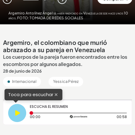
1
2
Argemiro Antolínez Ángel
se había radicado en Venezuela desde hace unos 10
años. FOTO: TOMADA DE REDES SOCIALES
Argemiro, el colombiano que murió
abrazado a su pareja en Venezuela
Los cuerpos de la pareja fueron encontrados entre los
escombros por algunos allegados.
28 de junio de 2026
Internacional
Yessica Pérez
×
Toca para escuchar
ESCUCHA EL RESUMEN
Tiempo transcurrido: 0 segundos
Dura
00:00
00:58