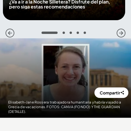
¿Va a ir a la Noche Silletera? Disfrute del plan,
pero siga estas recomendaciones
1
2
3
4
5
Compartir
Elisabeth-Jane Ross era trabajadora humanitaria y habría viajado a
Grecia de vacaciones. FOTOS: CANVA (FONDO) Y THE GUARDIAN
(DETALLE).