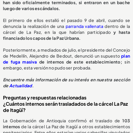
han sido oficialmente terminados, si entraron en un bache
luego de varios escándalos.
El primero de ellos estalló el pasado 9 de abril, cuando se
denuncia la realización de una
parranda vallenata
dentro de la
cárcel de La Paz, en la que habrían participado
y hasta
financiado los capos de la Paz Urbana.
Posteriormente, a mediados de julio, el presidente del Concejo
de Medellín, Alejandro de Bedout, denunció un supuesto
plan
de fuga masiva
de internos de este establecimiento;
sin
embargo, esta versión no pudo ser probada.
Encuentre más información de su interés en nuestra sección
de
Actualidad
.
Preguntas y respuestas relacionadas
¿Cuántos internos serán trasladados de la cárcel La Paz
de Itagüí?
La Gobernación de Antioquia confirmó el traslado de
103
internos
de la cárcel La Paz de Itagüí a otros establecimientos
penitenciarios. Entre ellos estarían varios cabecillas vinculados