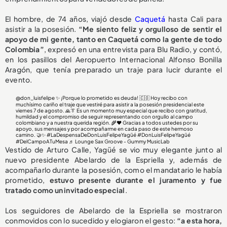
El hombre, de 74 años, viajó desde
Caquetá
hasta Cali para
asistir a la posesión.
“Me siento feliz y orgulloso de sentir el
apoyo de mi gente, tanto en Caquetá como la gente de todo
Colombia”
, expresó en una entrevista para Blu Radio, y contó,
en los pasillos del Aeropuerto Internacional Alfonso Bonilla
Aragón, que tenía preparado un traje para lucir durante el
evento.
@don_luisfelipe
✨ ¡Porque lo prometido es deuda! 🇨🇴 Hoy recibo con
muchísimo cariño el traje que vestiré para asistir a la posesión presidencial este
viernes 7 de agosto. 🙏👔 Es un momento muy especial que recibo con gratitud,
humildad y el compromiso de seguir representando con orgullo al campo
colombiano y a nuestra querida región. 🌾❤️ Gracias a todos ustedes por su
apoyo, sus mensajes y por acompañarme en cada paso de este hermoso
camino. 🤝✨
#LaDespensaDeDonLuisFelipeYagüé
#DonLuisFelipeYagüé
#DelCampoATuMesa
♬ Lounge Sax Groove - Gummy MusicLab
Vestido de Arturo Calle, Yagüé se vio muy elegante junto al
nuevo presidente Abelardo de la Espriella y, además de
acompañarlo durante la posesión, como el mandatario le había
prometido,
estuvo presente durante el juramento y
fue
tratado como un invitado especial
.
Los seguidores de Abelardo de la Espriella se mostraron
conmovidos con lo sucedido y elogiaron el gesto:
“a esta hora,