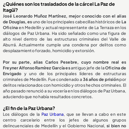
¿Quiénes son los trasladados de la cárcel La Paz de
Itagüí?
José Leonardo Muñoz Martínez, mejor conocido con el alias
de Douglas, es
uno de los principales cabecillas históricos de
La
Oficina
en Medellín y actual representante de La Terraza en los
diálogos de Paz Urbana. Ha sido señalado como una figura de
alto nivel dentro de las estructuras criminales del Valle de
Aburrá. Actualmente cumple una condena por delitos como
desplazamiento forzado, homicidio y extorsión.
Por su parte, alias Carlos Pesebre, cuyo nombre real es
Freyner Alfonso Ramírez García es
antiguo jefe de la
Oficina de
Envigado
y uno de los principales líderes de estructuras
criminales de Medellín. Fue condenado a
36 años de prisión
por
delitos relacionados con homicidio y otros hechos criminales. El
año pasado renunció a su vocería en los diálogos de Paz Urbana,
aduciendo que no había resultados concretos.
¿El fin de la Paz Urbana?
Los diálogos de la
Paz Urbana
, que se llevan a cabo en este
centro carcelario entre los jefes de algunos grupos
delincuenciales de Medellín y el Gobierno Nacional,
si bien no