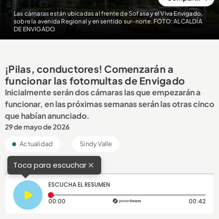
Las cámaras están ubicadas al frente de Sofasa y el Viva Envigado,
sobre la avenida Regional y en sentido sur-norte. FOTO: ALCALDÍA
DE ENVIGADO
¡Pilas, conductores! Comenzarán a
funcionar las fotomultas de Envigado
Inicialmente serán dos cámaras las que empezarán a
funcionar, en las próximas semanas serán las otras cinco
que habían anunciado.
29 de mayo de 2026
Actualidad
Sindy Valle
×
Toca para escuchar
ESCUCHA EL RESUMEN
Tiempo transcurrido: 0 segundos
Dura
00:00
00:42