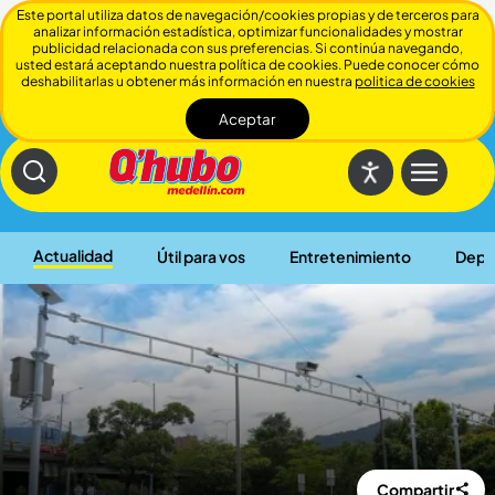
Este portal utiliza datos de navegación/cookies propias y de terceros para
analizar información estadística, optimizar funcionalidades y mostrar
publicidad relacionada con sus preferencias. Si continúa navegando,
usted estará aceptando nuestra política de cookies. Puede conocer cómo
deshabilitarlas u obtener más información en nuestra
politica de cookies
Aceptar
Cerrar
Actualidad
Útil para vos
Entretenimiento
Depo
Compartir