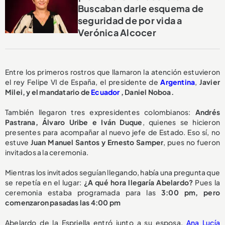
Buscaban darle esquema de
seguridad de por vida a
Verónica Alcocer
Entre los primeros rostros que llamaron la atención estuvieron
el rey Felipe VI de España, el presidente de
Argentina
,
Javier
Milei, y el mandatario de
Ecuador
, Daniel Noboa.
También llegaron tres expresidentes colombianos:
Andrés
Pastrana, Álvaro Uribe e Iván Duque
, quienes se hicieron
presentes para acompañar al nuevo jefe de Estado. Eso sí, no
estuve
Juan Manuel Santos y Ernesto Samper
, pues no fueron
invitados a la ceremonia.
Mientras los invitados seguían llegando, había una pregunta que
se repetía en el lugar:
¿A qué hora llegaría Abelardo?
Pues la
ceremonia estaba programada para las
3:00 pm, pero
comenzaron pasadas las 4:00 pm
Abelardo de la Espriella entró junto a su esposa,
Ana Lucía