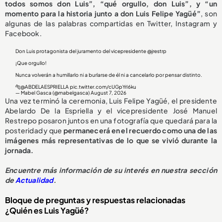
todos somos don Luis”, “qué orgullo, don Luis”, y “un
momento para la historia junto a don Luis Felipe Yagüé”
, son
algunas de las palabras compartidas en Twitter, Instagram y
Facebook.
Don Luis protagonista del juramento del vicepresidente
@jrestrp
¡Que orgullo!
Nunca volverán a humillarlo ni a burlarse de él ni a cancelarlo por pensar distinto.
🐅
@ABDELAESPRIELLA
pic.twitter.com/cUGpYrI6ku
— Mabel Gasca (@mabelgasca)
August 7, 2026
Una vez terminó la ceremonia, Luis Felipe Yagüé, el presidente
Abelardo De la Espriella y el vicepresidente José Manuel
Restrepo posaron juntos en una fotografía que quedará para la
posteridad y que
permanecerá en el recuerdo como una de las
imágenes más representativas de lo que se vivió durante la
jornada.
Encuentre más información de su interés en nuestra sección
de
Actualidad
.
Bloque de preguntas y respuestas relacionadas
¿Quién es Luis Yagüé?