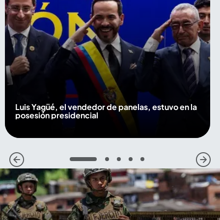
Luis Yagüé, el vendedor de panelas, estuvo en la
posesión presidencial
1
2
3
4
5