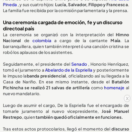
Pineda
, y sus cuatro hijos:
Lucía, Salvador, Filippo y Francesca
.
La familia fue recibida por la comisión parlamentaria y la prensa.
Una ceremonia cargada de emoción, fe y un discurso
directoal país
La ceremonia se organizó con la interpretación del
Himno
Nacional
de
colombia
a cargo de la cantante
Maía
. La
barranquillera, quien también interpretó una canción cristina se
robó los aplausos de los asistentes.
Seguidamente, el presidente del
Senado
, Honorio Henríquez,
tomó el juramento a
Abelardo de la Espriella
y posteriormente
le impuso la
banda presidencial
, oficializando así su llegada a la
Casa de Nariño. En ese mismo instante, desde el
Batallón
Pichincha se realizó 21 salvas de artillería
como
homenaje
al
nuevo mandatario.
x
Luego de asumir el cargo, De la Espriella fue el encargado de
tomarle juramento al nuevo vicepresidente,
José Manuel
Restrepo
, quien
también quedó oficialmente en funciones.
Tras estos actos protocolarios, llegó el momento del
discurso