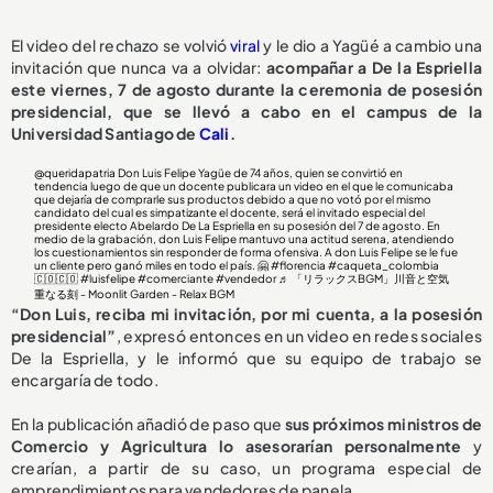
El video del rechazo se volvió
viral
y le dio a Yagüé a cambio una
invitación que nunca va a olvidar:
acompañar a De la Espriella
este viernes, 7 de agosto durante la ceremonia de posesión
presidencial, que se llevó a cabo en el campus de la
Universidad Santiago de
Cali
.
@queridapatria
Don Luis Felipe Yagüe de 74 años, quien se convirtió en
tendencia luego de que un docente publicara un video en el que le comunicaba
que dejaría de comprarle sus productos debido a que no votó por el mismo
candidato del cual es simpatizante el docente, será el invitado especial del
presidente electo Abelardo De La Espriella en su posesión del 7 de agosto. En
medio de la grabación, don Luis Felipe mantuvo una actitud serena, atendiendo
los cuestionamientos sin responder de forma ofensiva. A don Luis Felipe se le fue
un cliente pero ganó miles en todo el país. 🤗
#florencia
#caqueta_colombia
🇨🇴🇨🇴
#luisfelipe
#comerciante
#vendedor
♬ 「リラックスBGM」川音と空気
重なる刻 - Moonlit Garden - Relax BGM
“Don Luis, reciba mi invitación, por mi cuenta, a la posesión
presidencial”
, expresó entonces en un video en redes sociales
De la Espriella, y le informó que su equipo de trabajo se
encargaría de todo.
En la publicación añadió de paso que
sus próximos ministros de
Comercio y Agricultura lo asesorarían personalmente
y
crearían, a partir de su caso, un programa especial de
emprendimientos para vendedores de panela.