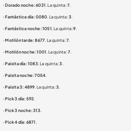
· Dorado noche: 6031
. La quinta:
7
.
· Fantástica día: 0080
. La quinta:
3
.
· Fantástica noche: 1051
. La quinta:
9
.
· Motilón tarde: 8677
. La quinta:
7
.
· Motilón noche: 1001
. La quinta:
7
.
· Paisita día: 1083
. La quinta:
3
.
· Paisita noche: 7054
.
· Paisita 3: 4899
. La quinta:
3
.
· Pick 3 día: 592
.
· Pick 3 noche: 313
.
· Pick 4 día: 6871
.