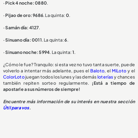
· Pick 4 noche: 0880
.
· Pijao de oro: 9686
. La quinta:
0
.
· Samán día: 4127
.
· Sinuano día: 0011
. La quinta:
6
.
· Sinuano noche: 5994
. La quinta:
1
.
¿Cómo le fue? Tranquilo: si esta vez no tuvo tanta suerte, puede
volverlo a intentar más adelante, pues el
Baloto
, el
MiLoto
y el
ColorLoto
juegan todos los lunes y las demás
loterías
y chances
también repiten sorteo regularmente.
¡Está a tiempo de
apostarle a sus números de siempre!
Encuentre más información de su interés en nuestra sección
Útil para vos
.