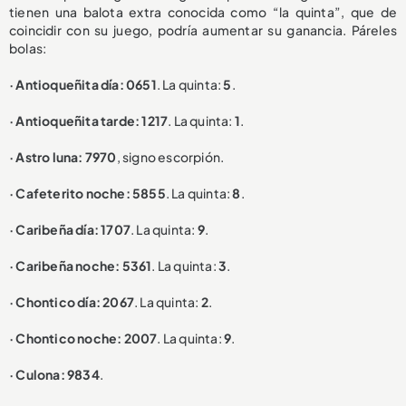
tienen una balota extra conocida como “la quinta”, que de
coincidir con su juego, podría aumentar su ganancia. Páreles
bolas:
· Antioqueñita día: 0651
. La quinta:
5
.
· Antioqueñita tarde: 1217
. La quinta:
1
.
· Astro luna: 7970
, signo escorpión.
· Cafeterito noche: 5855
. La quinta:
8
.
· Caribeña día: 1707
. La quinta:
9
.
· Caribeña noche: 5361
. La quinta:
3
.
· Chontico día: 2067
. La quinta:
2
.
· Chontico noche: 2007
. La quinta:
9
.
· Culona: 9834
.