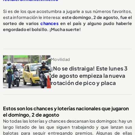
Si es de los que acostumbra a jugarle a sus números favoritos,
esta información le interesa:
este domingo, 2 de agosto, fue el
sorteo de varios
chances
en el país y alguno pudo haberle
engordado el bolsillo. ¡Mucha suerte!
Movilidad
¡No se distraiga! Este lunes 3
de agosto empieza la nueva
rotación de pico y placa
Estos son los chances y loterías nacionales que jugaron
el domingo, 2 de agosto
No todas las loterías y chances descansan los domingos: hay un
largo listado de las que siguen trabajando y que lanzan sus
balotas para seguir entregando premios. Algunas de ellas