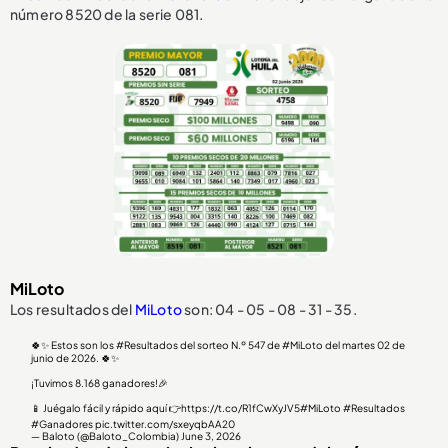
número 8520 de la serie 081.
MiLoto
Los resultados del
MiLoto
son: 04 - 05 - 08 - 31 - 35.
🍀✨ Estos son los
#Resultados
del sorteo N.º 547 de
#MiLoto
del martes 02 de
junio de 2026. 🍀✨
¡Tuvimos 8.168 ganadores!🎉
📱 Juégalo fácil y rápido aquí 👉
https://t.co/R1fCwXyJV5
#MiLoto
#Resultados
#Ganadores
pic.twitter.com/sxeyqbAA20
— Baloto (@Baloto_Colombia)
June 3, 2026