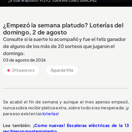
¿A cuál le apostó? FOTO: JUAN ANTONIO SÁNCHEZ
¿Empezó la semana platudo? Loterías del
domingo, 2 de agosto
Consulte si la suerte lo acompañó y fue el feliz ganador
de alguno de los más de 20 sorteos que jugaron el
domingo.
03 de agosto de 2026
Útil para vos
Águeda Villa
Se acabó el fin de semana y aunque el mes apenas empezó,
nunca sobra recibir platica extra, sobre todo si es inesperada: ¡y
para eso existen las
loterías
!
Lea también:
¡Como nuevas! Escaleras eléctricas de la 13
recibieron mantenimiento