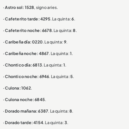
· Astro sol: 1528
, signo aries.
· Cafeterito tarde: 4295
. La quinta:
6
.
· Cafeterito noche: 6678
. La quinta:
8
.
· Caribeña día: 0220
. La quinta:
9
.
· Caribeña noche: 4867
. La quinta:
1
.
· Chontico día: 6813
. La quinta:
1
.
· Chontico noche: 6946
. La quinta:
5
.
· Culona: 1062
.
· Culona noche: 6845
.
· Dorado mañana: 6387
. La quinta:
8
.
· Dorado tarde: 4154
. La quinta:
3
.