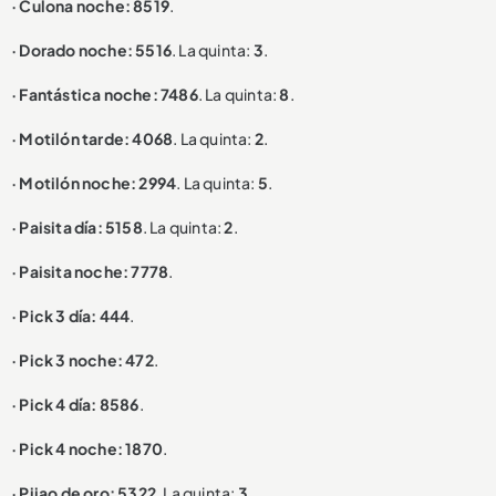
· Culona noche: 8519
.
· Dorado noche: 5516
. La quinta:
3
.
· Fantástica noche: 7486
. La quinta:
8
.
· Motilón tarde: 4068
. La quinta:
2
.
· Motilón noche: 2994
. La quinta:
5
.
· Paisita día: 5158
. La quinta:
2
.
· Paisita noche: 7778
.
· Pick 3 día: 444
.
· Pick 3 noche: 472
.
· Pick 4 día: 8586
.
· Pick 4 noche: 1870
.
· Pijao de oro: 5322
. La quinta:
3
.