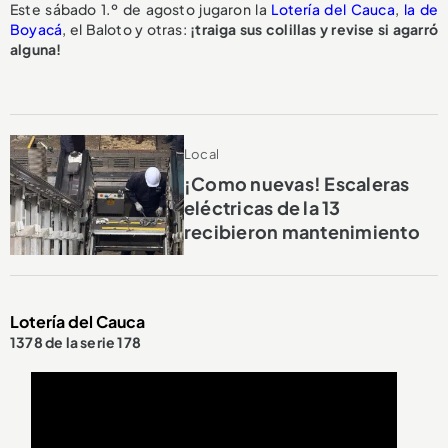
Este sábado 1.º de agosto jugaron la
Lotería del Cauca
,
la de
Boyacá
, el Baloto y otras:
¡traiga sus colillas y revise si agarró
alguna!
Local
¡Como nuevas! Escaleras
eléctricas de la 13
recibieron mantenimiento
Lotería del Cauca
1378 de la serie 178