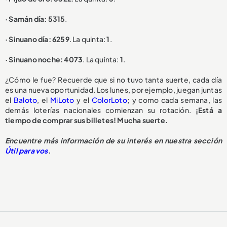
· Samán día: 5315
.
· Sinuano día: 6259
. La quinta:
1
.
· Sinuano noche: 4073
. La quinta:
1
.
¿Cómo le fue? Recuerde que si no tuvo tanta suerte, cada día
es una nueva oportunidad. Los lunes, por ejemplo, juegan juntas
el
Baloto
, el
MiLoto
y el
ColorLoto
; y como cada semana, las
demás loterías nacionales comienzan su rotación.
¡Está a
tiempo de comprar sus billetes! Mucha suerte.
Encuentre más información de su interés en nuestra sección
Útil para vos
.