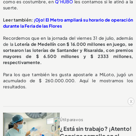
como es costumbre, en
Q’HUBO
les contamos si le atinó a la
suerte.
Leer también:
¡Ojo! El Metro ampliará su horario de operación
durante la Feria de las Flores
Recordemos que en la jornada del viernes 31 de julio, además
de la
Lotería de Medellín con $ 16.000 millones en juego, se
sortearon las loterías de Santander y Risaralda, con premios
mayores de $ 6.500 millones y $ 2333 millones,
respectivamente.
Para los que también les gusta apostarle a MiLoto, jugó un
acumulado de $ 260.000.000. Aquí le mostramos los
resultados.
x
Útil para vos
¿Está sin trabajo? ¡Atento!
Consiga camello en el