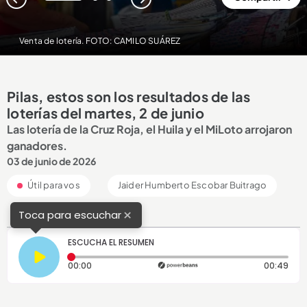
1
2
3
Venta de lotería. FOTO: CAMILO SUÁREZ
Pilas, estos son los resultados de las
loterías del martes, 2 de junio
Las lotería de la Cruz Roja, el Huila y el MiLoto arrojaron
ganadores.
03 de junio de 2026
Útil para vos
Jaider Humberto Escobar Buitrago
×
Toca para escuchar
ESCUCHA EL RESUMEN
Tiempo transcurrido: 0 segundos
Dura
00:00
00:49