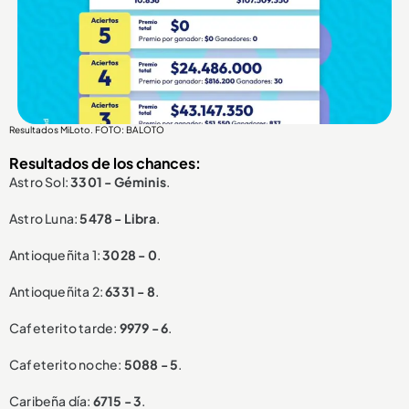
Resultados MiLoto. FOTO: BALOTO
Resultados de los chances:
Astro Sol:
3301 - Géminis
.
Astro Luna:
5478 - Libra
.
Antioqueñita 1:
3028 - 0
.
Antioqueñita 2:
6331 - 8
.
Cafeterito tarde:
9979 - 6
.
Cafeterito noche:
5088 - 5
.
Caribeña día:
6715 - 3
.