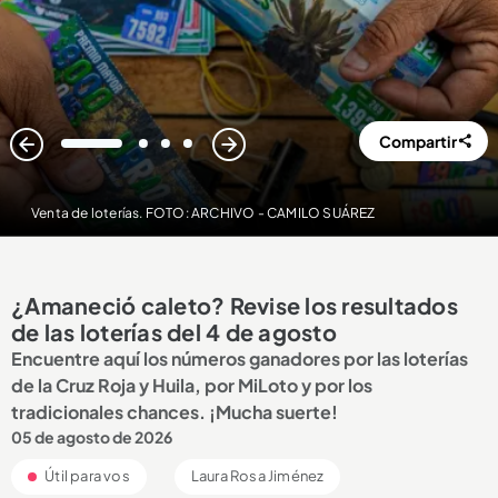
Compartir
1
2
3
4
Venta de loterías. FOTO: ARCHIVO - CAMILO SUÁREZ
¿Amaneció caleto? Revise los resultados
de las loterías del 4 de agosto
Encuentre aquí los números ganadores por las loterías
de la Cruz Roja y Huila, por MiLoto y por los
tradicionales chances. ¡Mucha suerte!
05 de agosto de 2026
Útil para vos
Laura Rosa Jiménez