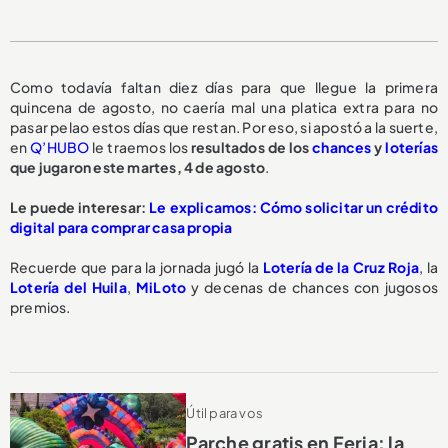
Como todavía faltan diez días para que llegue la primera
quincena de agosto, no caería mal una platica extra para no
pasar pelao estos días que restan. Por eso, si apostó a la suerte,
en
Q’HUBO
le traemos los
resultados de los
chances
y
loterías
que jugaron este martes, 4 de agosto
.
Le puede interesar:
Le explicamos: Cómo solicitar un crédito
digital para comprar casa propia
Recuerde que para la jornada jugó la
Lotería de la Cruz Roja
, la
Lotería del Huila
,
MiLoto
y decenas de chances con jugosos
premios.
Útil para vos
Parche gratis en Feria: la