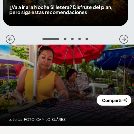
¿Va a ir a la Noche Silletera? Disfrute del plan,
pero siga estas recomendaciones
1
2
3
4
5
Compartir
Loterías. FOTO: CAMILO SUÁREZ