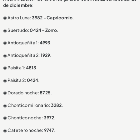
de diciembre
:
◉ Astro Luna:
3982 - Capricornio
.
◉ Suertudo:
0424 - Zorro
.
◉ Antioqueñita 1:
4993
.
◉ Antioqueñita 2:
1929
.
◉ Paisita 1:
4813
.
◉ Paisita 2:
0424
.
◉ Dorado noche:
8725
.
◉ Chontico millonario:
3282
.
◉ Chontico noche:
3972
.
◉ Cafetero noche:
9747
.