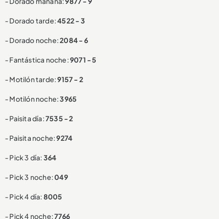
- Dorado mañana:
9877 - 9
- Dorado tarde:
4522 - 3
- Dorado noche:
2084 - 6
- Fantástica noche:
9071 - 5
- Motilón tarde:
9157 - 2
- Motilón noche:
3965
- Paisita día:
7535 - 2
- Paisita noche:
9274
- Pick 3 día:
364
- Pick 3 noche:
049
- Pick 4 día:
8005
- Pick 4 noche:
7766