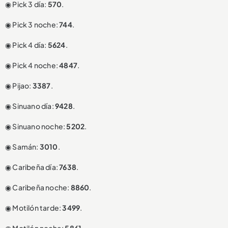
◉ Pick 3 día:
570
.
◉ Pick 3 noche:
744
.
◉ Pick 4 día:
5624
.
◉ Pick 4 noche:
4847
.
◉ Pijao:
3387
.
◉ Sinuano día:
9428
.
◉ Sinuano noche:
5202
.
◉ Samán:
3010
.
◉ Caribeña día:
7638
.
◉ Caribeña noche:
8860
.
◉ Motilón tarde:
3499
.