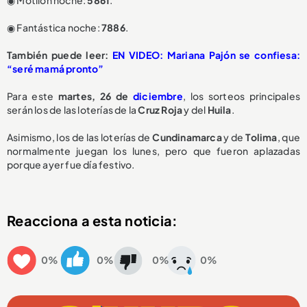
◉ Motilón noche:
5861
.
◉ Fantástica noche:
7886
.
También puede leer:
EN VIDEO: Mariana Pajón se confiesa:
“seré mamá pronto”
Para este
martes, 26 de
diciembre
, los sorteos principales
serán los de las loterías de la
Cruz Roja
y del
Huila
.
Asimismo, los de las loterías de
Cundinamarca
y de
Tolima
, que
normalmente juegan los lunes, pero que fueron aplazadas
porque ayer fue día festivo.
Reacciona a esta noticia:
0%
0%
0%
0%