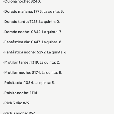
· Culona noche: 8240
.
· Dorado mañana: 1975
. La quinta:
3
.
· Dorado tarde: 7215
. La quinta:
0
.
· Dorado noche: 0842
. La quinta:
7
.
· Fantástica día: 0447
. La quinta:
8
.
· Fantástica noche: 5292
. La quinta:
6
.
· Motilón tarde: 1319
. La quinta:
2
.
· Motilón noche: 3174
. La quinta:
8
.
· Paisita día: 1084
. La quinta:
5
.
· Paisita noche: 1114
.
· Pick 3 día: 869
.
· Pick 3 noche: 956
.