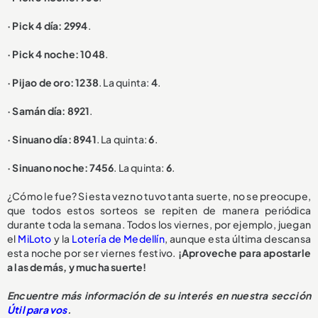
· Pick 4 día: 2994
.
· Pick 4 noche: 1048
.
· Pijao de oro: 1238
. La quinta:
4
.
· Samán día: 8921
.
· Sinuano día: 8941
. La quinta:
6
.
· Sinuano noche: 7456
. La quinta:
6
.
¿Cómo le fue? Si esta vez no tuvo tanta suerte, no se preocupe,
que todos estos sorteos se repiten de manera periódica
durante toda la semana. Todos los viernes, por ejemplo, juegan
el
MiLoto
y la
Lotería de Medellín
, aunque esta última descansa
esta noche por ser viernes festivo.
¡Aproveche para apostarle
a las demás, y mucha suerte!
Encuentre más información de su interés en nuestra sección
Útil para vos
.