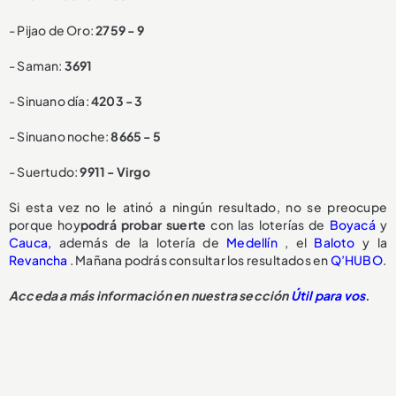
- Pijao de Oro:
2759 - 9
- Saman:
3691
- Sinuano día:
4203 - 3
- Sinuano noche:
8665 - 5
- Suertudo:
9911 - Virgo
Si esta vez no le atinó a ningún resultado, no se preocupe
porque hoy
podrá probar suerte
con las loterías de
Boyacá
y
Cauca,
además de la lotería de
Medellín
, el
Baloto
y la
Revancha
. Mañana podrás consultar los resultados en
Q’HUBO
.
Acceda a más información en nuestra sección
Útil para vos
.