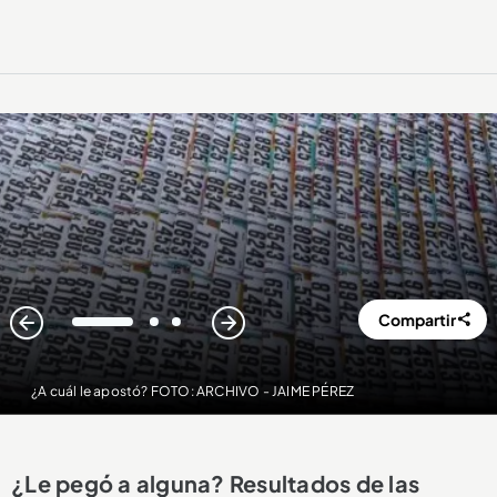
Compartir
1
2
3
¿A cuál le apostó? FOTO: ARCHIVO - JAIME PÉREZ
¿Le pegó a alguna? Resultados de las