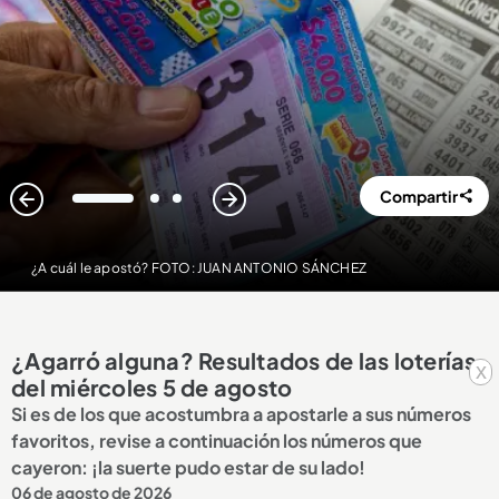
Compartir
1
2
3
¿A cuál le apostó? FOTO: JUAN ANTONIO SÁNCHEZ
¿Agarró alguna? Resultados de las loterías
x
del miércoles 5 de agosto
Si es de los que acostumbra a apostarle a sus números
favoritos, revise a continuación los números que
cayeron: ¡la suerte pudo estar de su lado!
06 de agosto de 2026