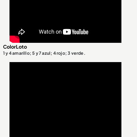
ColorLoto
1 y 4 amarillo; 5 y 7 azul; 4 rojo; 3 verde.