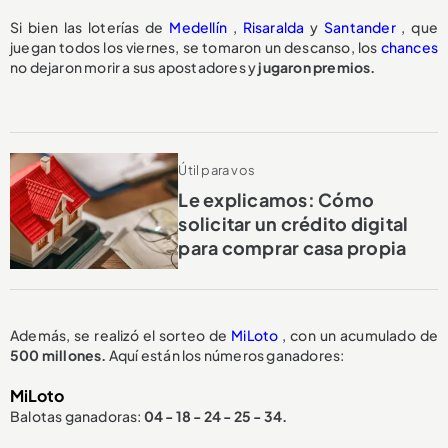
Si bien las loterías de
Medellín
,
Risaralda
y
Santander
, que
juegan todos los viernes, se tomaron un descanso, los
chances
no dejaron morir a sus apostadores y
jugaron premios.
Útil para vos
Le explicamos: Cómo
solicitar un crédito digital
para comprar casa propia
Además, se realizó el sorteo de
MiLoto
, con un acumulado de
500 millones.
Aquí están los números ganadores:
MiLoto
Balotas ganadoras:
04 - 18 - 24 - 25 - 34.