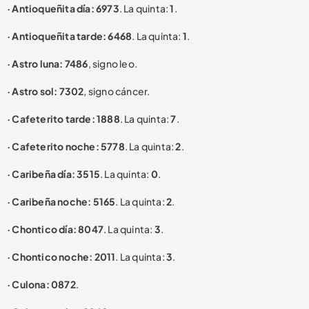
· Antioqueñita día: 6973
. La quinta:
1
.
· Antioqueñita tarde: 6468
. La quinta:
1
.
· Astro luna: 7486
, signo leo.
· Astro sol: 7302
, signo cáncer.
· Cafeterito tarde: 1888
. La quinta:
7
.
· Cafeterito noche: 5778
. La quinta:
2
.
· Caribeña día: 3515
. La quinta:
0
.
· Caribeña noche: 5165
. La quinta:
2
.
· Chontico día: 8047
. La quinta:
3
.
· Chontico noche: 2011
. La quinta:
3
.
· Culona: 0872
.