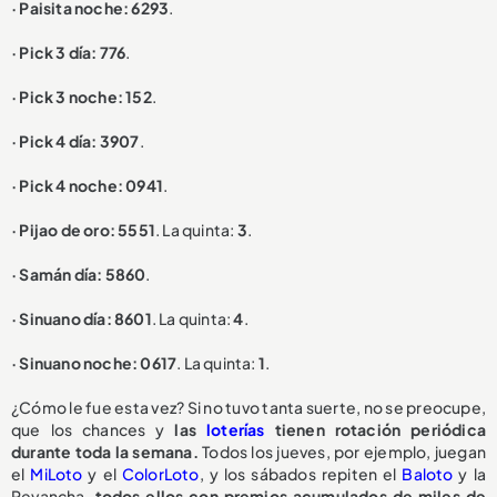
· Paisita noche: 6293
.
· Pick 3 día: 776
.
· Pick 3 noche: 152
.
· Pick 4 día: 3907
.
· Pick 4 noche: 0941
.
· Pijao de oro: 5551
. La quinta:
3
.
· Samán día: 5860
.
· Sinuano día: 8601
. La quinta:
4
.
· Sinuano noche: 0617
. La quinta:
1
.
¿Cómo le fue esta vez? Si no tuvo tanta suerte, no se preocupe,
que los chances y
las
loterías
tienen rotación periódica
durante toda la semana.
Todos los jueves, por ejemplo, juegan
el
MiLoto
y el
ColorLoto
, y los sábados repiten el
Baloto
y la
Revancha,
todos ellos con premios acumulados de miles de