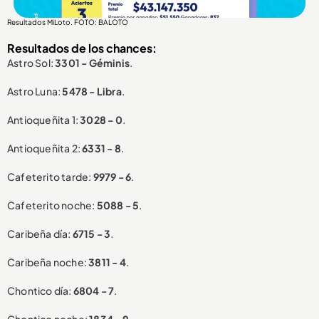
Resultados MiLoto. FOTO: BALOTO
Resultados de los chances:
Astro Sol:
3301 - Géminis
.
Astro Luna:
5478 - Libra
.
Antioqueñita 1:
3028 - 0
.
Antioqueñita 2:
6331 - 8
.
Cafeterito tarde:
9979 - 6
.
Cafeterito noche:
5088 - 5
.
Caribeña día:
6715 - 3
.
Caribeña noche:
3811 - 4
.
Chontico día:
6804 - 7
.