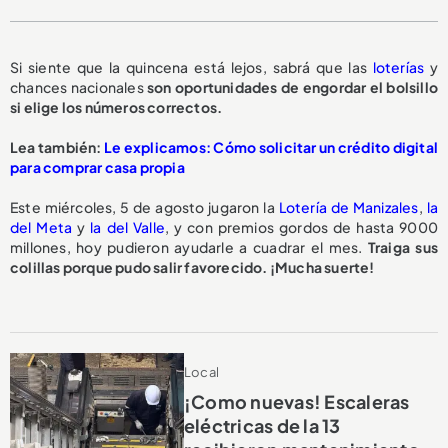
Si siente que la quincena está lejos, sabrá que las
loterías
y
chances nacionales
son oportunidades de engordar el bolsillo
si elige los números correctos.
Lea también:
Le explicamos: Cómo solicitar un crédito digital
para comprar casa propia
Este miércoles, 5 de agosto jugaron la
Lotería de Manizales
,
la
del Meta
y
la del Valle
, y con premios gordos de hasta 9000
millones, hoy pudieron ayudarle a cuadrar el mes.
Traiga sus
colillas porque pudo salir favorecido. ¡Mucha suerte!
Local
¡Como nuevas! Escaleras
eléctricas de la 13