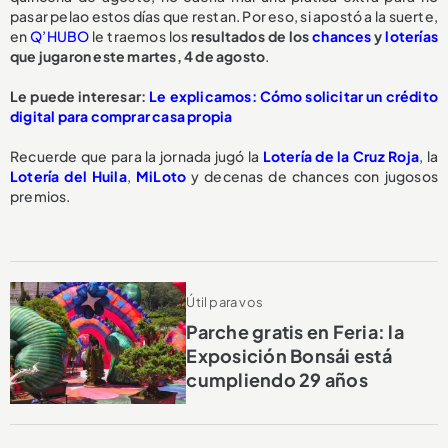
pasar pelao estos días que restan. Por eso, si apostó a la suerte,
en
Q’HUBO
le traemos los
resultados de los
chances
y
loterías
que jugaron este martes, 4 de agosto
.
Le puede interesar:
Le explicamos: Cómo solicitar un crédito
digital para comprar casa propia
Recuerde que para la jornada jugó la
Lotería de la Cruz Roja
, la
Lotería del Huila
,
MiLoto
y decenas de chances con jugosos
premios.
Útil para vos
Parche gratis en Feria: la
Exposición Bonsái está
cumpliendo 29 años