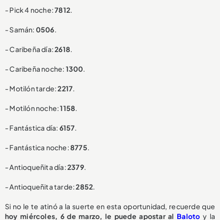
- Pick 4 noche:
7812
.
- Samán:
0506
.
- Caribeña día:
2618
.
- Caribeña noche:
1300
.
- Motilón tarde:
2217
.
- Motilón noche:
1158
.
- Fantástica día:
6157
.
- Fantástica noche:
8775
.
- Antioqueñita día:
2379
.
- Antioqueñita tarde:
2852
.
Si no le te atinó a la suerte en esta oportunidad, recuerde que
hoy miércoles, 6 de marzo, le puede apostar al
Baloto
y la