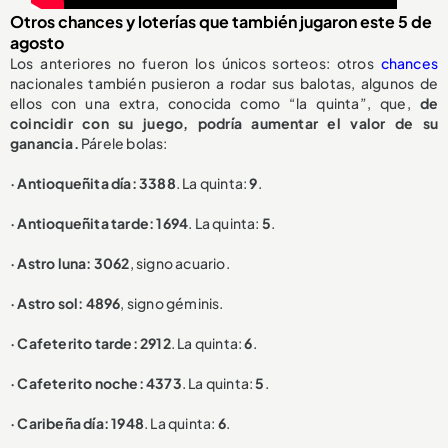
Otros chances y loterías que también jugaron este 5 de
agosto
Los anteriores no fueron los únicos sorteos: otros
chances
nacionales también pusieron a rodar sus balotas, algunos de
ellos con una extra, conocida como “la quinta”, que,
de
coincidir con su juego, podría aumentar el valor de su
ganancia.
Párele bolas:
· Antioqueñita día: 3388
. La quinta:
9
.
· Antioqueñita tarde: 1694
. La quinta:
5
.
· Astro luna: 3062
, signo acuario.
· Astro sol: 4896
, signo géminis.
· Cafeterito tarde: 2912
. La quinta:
6
.
· Cafeterito noche: 4373
. La quinta:
5
.
· Caribeña día: 1948
. La quinta:
6
.