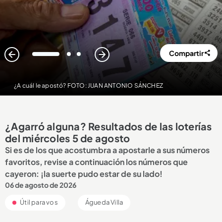
Compartir
1
2
3
¿A cuál le apostó? FOTO: JUAN ANTONIO SÁNCHEZ
¿Agarró alguna? Resultados de las loterías
del miércoles 5 de agosto
Si es de los que acostumbra a apostarle a sus números
favoritos, revise a continuación los números que
cayeron: ¡la suerte pudo estar de su lado!
06 de agosto de 2026
Útil para vos
Águeda Villa