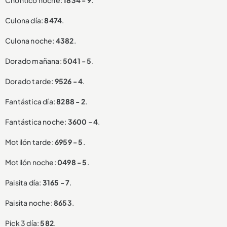
Chontico noche:
1834 - 9
.
Culona día:
8474
.
Culona noche:
4382
.
Dorado mañana:
5041 - 5
.
Dorado tarde:
9526 - 4
.
Fantástica día:
8288 - 2
.
Fantástica noche:
3600 - 4
.
Motilón tarde:
6959 - 5
.
Motilón noche:
0498 - 5
.
Paisita día:
3165 - 7
.
Paisita noche:
8653
.
Pick 3 día:
582
.