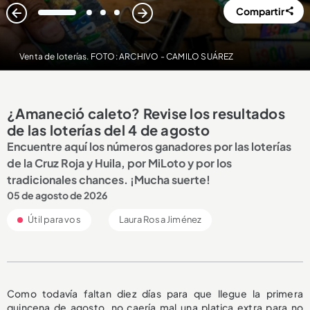
Compartir
1
2
3
4
Venta de loterías. FOTO: ARCHIVO - CAMILO SUÁREZ
¿Amaneció caleto? Revise los resultados
de las loterías del 4 de agosto
Encuentre aquí los números ganadores por las loterías
de la Cruz Roja y Huila, por MiLoto y por los
tradicionales chances. ¡Mucha suerte!
05 de agosto de 2026
Útil para vos
Laura Rosa Jiménez
Como todavía faltan diez días para que llegue la primera
quincena de agosto, no caería mal una platica extra para no