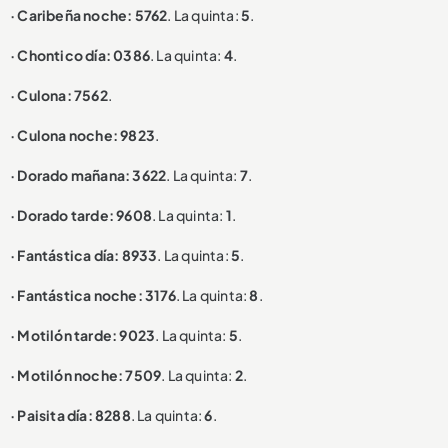
· Caribeña noche: 5762
. La quinta:
5
.
· Chontico día: 0386
. La quinta:
4
.
· Culona: 7562
.
· Culona noche: 9823
.
· Dorado mañana: 3622
. La quinta:
7
.
· Dorado tarde: 9608
. La quinta:
1
.
· Fantástica día: 8933
. La quinta:
5
.
· Fantástica noche: 3176
. La quinta:
8
.
· Motilón tarde: 9023
. La quinta:
5
.
· Motilón noche: 7509
. La quinta:
2
.
· Paisita día: 8288
. La quinta:
6
.