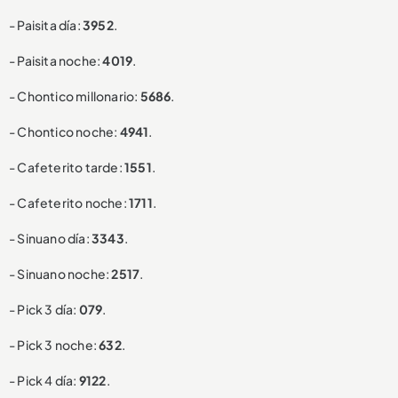
- Paisita día:
3952
.
- Paisita noche:
4019
.
- Chontico millonario:
5686
.
- Chontico noche:
4941
.
- Cafeterito tarde:
1551
.
- Cafeterito noche:
1711
.
- Sinuano día:
3343
.
- Sinuano noche:
2517
.
- Pick 3 día:
079
.
- Pick 3 noche:
632
.
- Pick 4 día:
9122
.