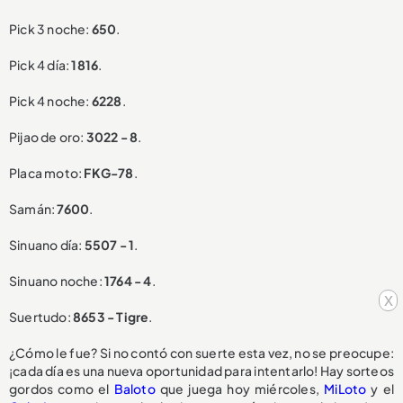
Pick 3 noche:
650
.
Pick 4 día:
1816
.
Pick 4 noche:
6228
.
Pijao de oro:
3022 - 8
.
Placa moto:
FKG-78
.
Samán:
7600
.
Sinuano día:
5507 - 1
.
Sinuano noche:
1764 - 4
.
x
Suertudo:
8653 - Tigre
.
¿Cómo le fue? Si no contó con suerte esta vez, no se preocupe:
¡cada día es una nueva oportunidad para intentarlo! Hay sorteos
gordos como el
Baloto
que juega hoy miércoles,
MiLoto
y el