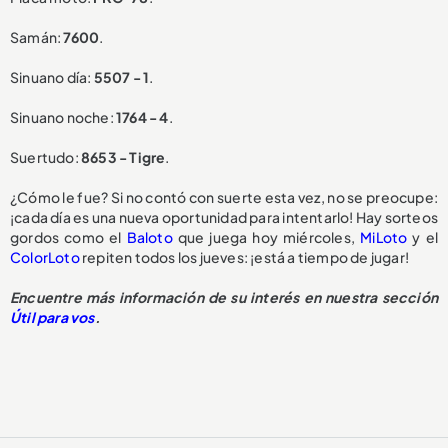
Samán:
7600
.
Sinuano día:
5507 - 1
.
Sinuano noche:
1764 - 4
.
Suertudo:
8653 - Tigre
.
¿Cómo le fue? Si no contó con suerte esta vez, no se preocupe:
¡cada día es una nueva oportunidad para intentarlo! Hay sorteos
gordos como el
Baloto
que juega hoy miércoles,
MiLoto
y el
ColorLoto
repiten todos los jueves: ¡está a tiempo de jugar!
Encuentre más información de su interés en nuestra sección
Útil para vos
.