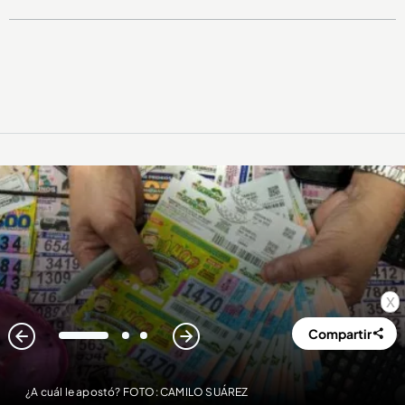
x
Compartir
1
2
3
¿A cuál le apostó? FOTO: CAMILO SUÁREZ