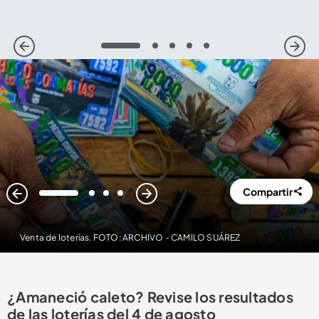
1
2
3
4
5
Compartir
1
2
3
4
Venta de loterías. FOTO: ARCHIVO - CAMILO SUÁREZ
¿Amaneció caleto? Revise los resultados
de las loterías del 4 de agosto