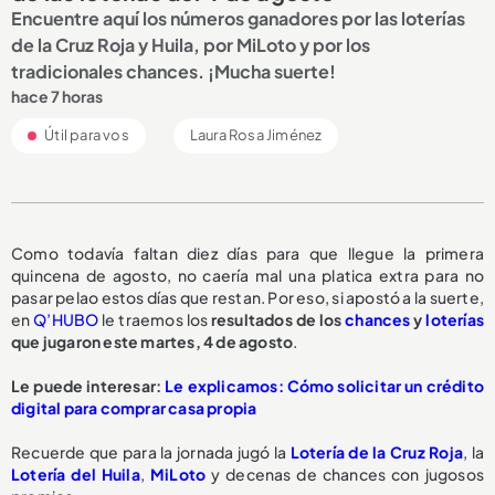
Encuentre aquí los números ganadores por las loterías
de la Cruz Roja y Huila, por MiLoto y por los
tradicionales chances. ¡Mucha suerte!
hace 7 horas
Útil para vos
Laura Rosa Jiménez
Como todavía faltan diez días para que llegue la primera
quincena de agosto, no caería mal una platica extra para no
pasar pelao estos días que restan. Por eso, si apostó a la suerte,
en
Q’HUBO
le traemos los
resultados de los
chances
y
loterías
que jugaron este martes, 4 de agosto
.
Le puede interesar:
Le explicamos: Cómo solicitar un crédito
digital para comprar casa propia
Recuerde que para la jornada jugó la
Lotería de la Cruz Roja
, la
Lotería del Huila
,
MiLoto
y decenas de chances con jugosos