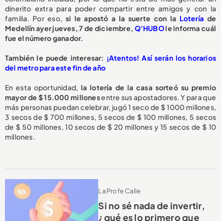
dinerito extra para poder compartir entre amigos y con la
familia. Por eso,
si le apostó a la suerte con la
Lotería
de
Medellín ayer jueves, 7 de diciembre,
Q’HUBO
le informa cuál
fue el número ganador.
También le puede interesar:
¡Atentos! Así serán los horarios
del metro para este fin de año
En esta oportunidad,
la lotería de la casa sorteó su premio
mayor de $ 15.000 millones
entre sus apostadores. Y para que
más personas puedan celebrar, jugó 1 seco de $ 1000 millones,
3 secos de $ 700 millones, 5 secos de $ 100 millones, 5 secos
de $ 50 millones, 10 secos de $ 20 millones y 15 secos de $ 10
millones.
La Profe Calle
Si no sé nada de invertir,
¿qué es lo primero que