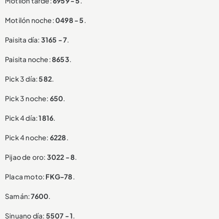
Motilón tarde:
6959 - 5
.
Motilón noche:
0498 - 5
.
Paisita día:
3165 - 7
.
Paisita noche:
8653
.
Pick 3 día:
582
.
Pick 3 noche:
650
.
Pick 4 día:
1816
.
Pick 4 noche:
6228
.
Pijao de oro:
3022 - 8
.
Placa moto:
FKG-78
.
Samán:
7600
.
Sinuano día:
5507 - 1
.