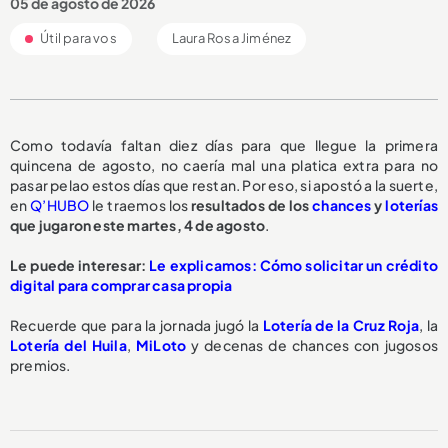
05 de agosto de 2026
Útil para vos
Laura Rosa Jiménez
Como todavía faltan diez días para que llegue la primera
quincena de agosto, no caería mal una platica extra para no
pasar pelao estos días que restan. Por eso, si apostó a la suerte,
en
Q’HUBO
le traemos los
resultados de los
chances
y
loterías
que jugaron este martes, 4 de agosto
.
Le puede interesar:
Le explicamos: Cómo solicitar un crédito
digital para comprar casa propia
Recuerde que para la jornada jugó la
Lotería de la Cruz Roja
, la
Lotería del Huila
,
MiLoto
y decenas de chances con jugosos
premios.