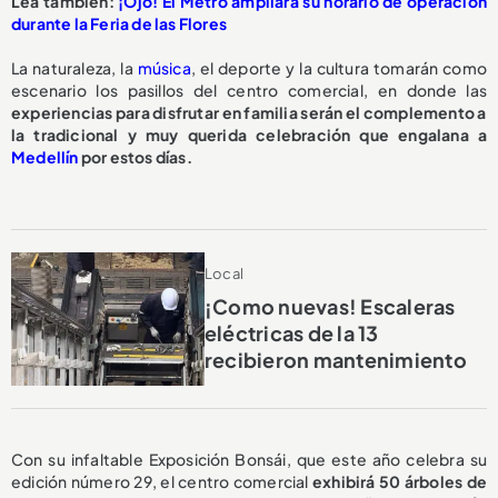
Lea también:
¡Ojo! El Metro ampliará su horario de operación
durante la Feria de las Flores
La naturaleza, la
música
, el deporte y la cultura tomarán como
escenario los pasillos del centro comercial, en donde las
experiencias para disfrutar en familia serán el complemento a
la tradicional y muy querida celebración que engalana a
Medellín
por estos días.
Local
¡Como nuevas! Escaleras
eléctricas de la 13
recibieron mantenimiento
Con su infaltable Exposición Bonsái, que este año celebra su
edición número 29, el centro comercial
exhibirá 50 árboles de