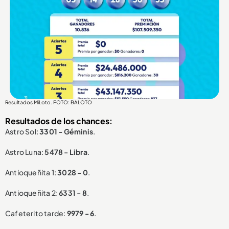
Resultados MiLoto. FOTO: BALOTO
Resultados de los chances:
Astro Sol:
3301 - Géminis
.
Astro Luna:
5478 - Libra
.
Antioqueñita 1:
3028 - 0
.
Antioqueñita 2:
6331 - 8
.
Cafeterito tarde:
9979 - 6
.