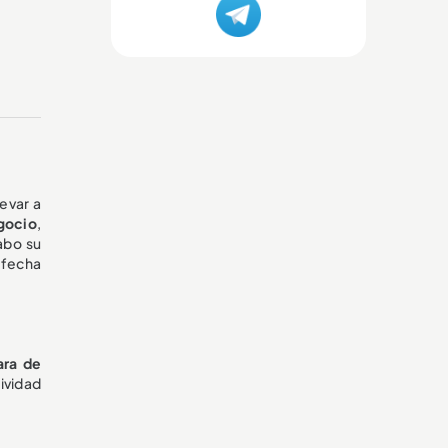
evar a
egocio
,
abo su
, fecha
ara de
ividad