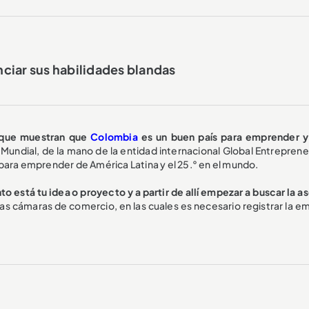
ciar sus habilidades blandas
 que muestran que
Colombia
es un buen país para emprender y
undial, de la mano de la entidad internacional Global Entreprene
para emprender de América Latina y el 25.° en el mundo.
o está tu idea o proyecto y a partir de allí empezar a buscar la a
 cámaras de comercio, en las cuales es necesario registrar la e