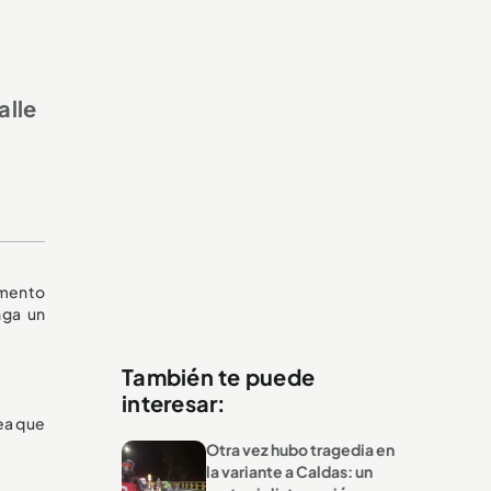
alle
omento
nga un
También te puede
interesar:
ea que
Otra vez hubo tragedia en
la variante a Caldas: un