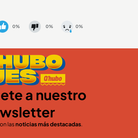
0%
0%
0%
ete a nuestro
wsletter
con las
noticias más destacadas
.