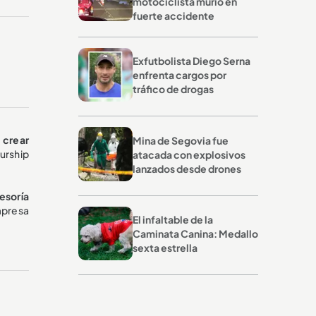
motociclista murió en
fuerte accidente
Exfutbolista Diego Serna
enfrenta cargos por
tráfico de drogas
 crear
Mina de Segovia fue
urship
atacada con explosivos
lanzados desde drones
sesoría
mpresa
El infaltable de la
Caminata Canina: Medallo
sexta estrella