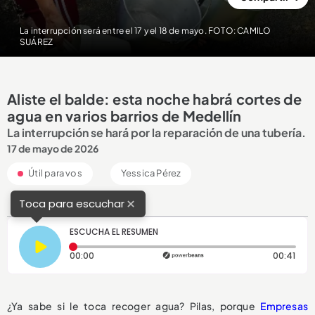
La interrupción será entre el 17 y el 18 de mayo. FOTO: CAMILO
SUÁREZ
Aliste el balde: esta noche habrá cortes de
agua en varios barrios de Medellín
La interrupción se hará por la reparación de una tubería.
17 de mayo de 2026
Útil para vos
Yessica Pérez
×
Toca para escuchar
ESCUCHA EL RESUMEN
Tiempo transcurrido: 0 segundos
Dura
00:00
00:41
¿Ya sabe si le toca recoger agua? Pilas, porque
Empresas