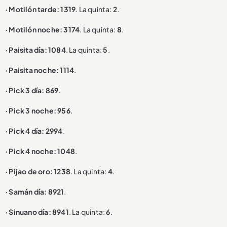
· Motilón tarde: 1319
. La quinta:
2
.
· Motilón noche: 3174
. La quinta:
8
.
· Paisita día: 1084
. La quinta:
5
.
· Paisita noche: 1114
.
· Pick 3 día: 869
.
· Pick 3 noche: 956
.
· Pick 4 día: 2994
.
· Pick 4 noche: 1048
.
· Pijao de oro: 1238
. La quinta:
4
.
· Samán día: 8921
.
· Sinuano día: 8941
. La quinta:
6
.