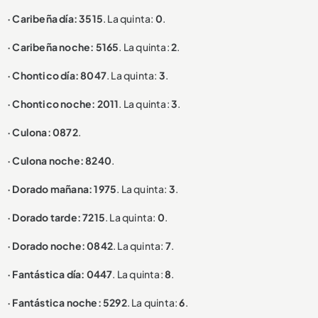
· Caribeña día: 3515
. La quinta:
0
.
· Caribeña noche: 5165
. La quinta:
2
.
· Chontico día: 8047
. La quinta:
3
.
· Chontico noche: 2011
. La quinta:
3
.
· Culona: 0872
.
· Culona noche: 8240
.
· Dorado mañana: 1975
. La quinta:
3
.
· Dorado tarde: 7215
. La quinta:
0
.
· Dorado noche: 0842
. La quinta:
7
.
· Fantástica día: 0447
. La quinta:
8
.
· Fantástica noche: 5292
. La quinta:
6
.