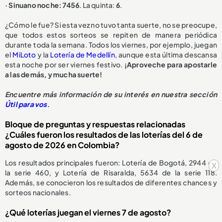
· Sinuano noche: 7456
. La quinta:
6
.
¿Cómo le fue? Si esta vez no tuvo tanta suerte, no se preocupe,
que todos estos sorteos se repiten de manera periódica
durante toda la semana. Todos los viernes, por ejemplo, juegan
el
MiLoto
y la
Lotería de Medellín
, aunque esta última descansa
esta noche por ser viernes festivo.
¡Aproveche para apostarle
a las demás, y mucha suerte!
Encuentre más información de su interés en nuestra sección
Útil para vos
.
Bloque de preguntas y respuestas relacionadas
¿Cuáles fueron los resultados de las loterías del 6 de
agosto de 2026 en Colombia?
Los resultados principales fueron: Lotería de Bogotá, 2944 de
x
la serie 460, y Lotería de Risaralda, 5634 de la serie 118.
Además, se conocieron los resultados de diferentes chances y
sorteos nacionales.
¿Qué loterías juegan el viernes 7 de agosto?