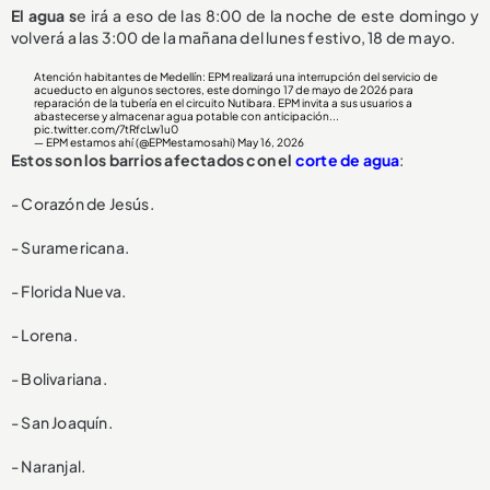
El agua s
e irá a eso de las 8:00 de la noche de este domingo y
volverá a las 3:00 de la mañana del lunes festivo, 18 de mayo.
Atención habitantes de Medellín: EPM realizará una interrupción del servicio de
acueducto en algunos sectores, este domingo 17 de mayo de 2026 para
reparación de la tubería en el circuito Nutibara. EPM invita a sus usuarios a
abastecerse y almacenar agua potable con anticipación...
pic.twitter.com/7tRfcLw1u0
— EPM estamos ahí (@EPMestamosahi)
May 16, 2026
Estos son los barrios afectados con el
corte de agua
:
- Corazón de Jesús.
- Suramericana.
- Florida Nueva.
- Lorena.
- Bolivariana.
- San Joaquín.
- Naranjal.