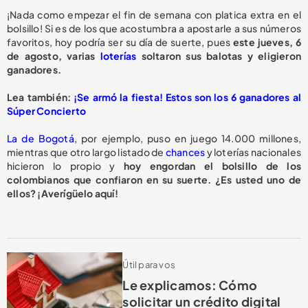
¡Nada como empezar el fin de semana con platica extra en el
bolsillo! Si es de los que acostumbra a apostarle a sus números
favoritos, hoy podría ser su día de suerte, pues
este jueves, 6
de agosto, varias
loterías
soltaron sus balotas y eligieron
ganadores.
Lea también:
¡Se armó la fiesta! Estos son los 6 ganadores al
Súper Concierto
La de Bogotá
, por ejemplo, puso en juego 14.000 millones,
mientras que otro largo listado de
chances
y loterías nacionales
hicieron lo propio y
hoy engordan el bolsillo de los
colombianos que confiaron en su suerte. ¿Es usted uno de
ellos? ¡Averígüelo aquí!
Útil para vos
Le explicamos: Cómo
solicitar un crédito digital