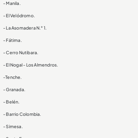
- Manila.
- El Velódromo.
- La Asomadera N.° 1.
- Fátima.
- Cerro Nutibara.
- El Nogal - Los Almendros.
-Tenche.
- Granada.
- Belén.
- Barrio Colombia.
- Simesa.