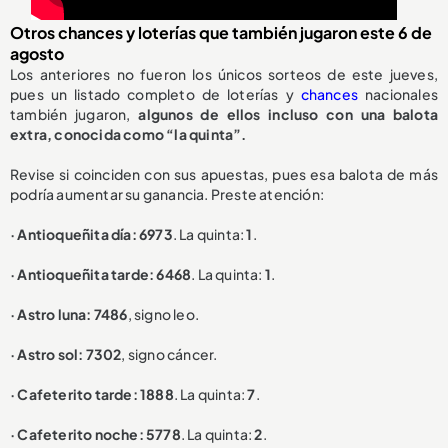
Otros chances y loterías que también jugaron este 6 de
agosto
Los anteriores no fueron los únicos sorteos de este jueves,
pues un listado completo de loterías y
chances
nacionales
también jugaron,
algunos de ellos incluso con una balota
extra, conocida como “la quinta”.
Revise si coinciden con sus apuestas, pues esa balota de más
podría aumentar su ganancia. Preste atención:
· Antioqueñita día: 6973
. La quinta:
1
.
· Antioqueñita tarde: 6468
. La quinta:
1
.
· Astro luna: 7486
, signo leo.
· Astro sol: 7302
, signo cáncer.
· Cafeterito tarde: 1888
. La quinta:
7
.
· Cafeterito noche: 5778
. La quinta:
2
.