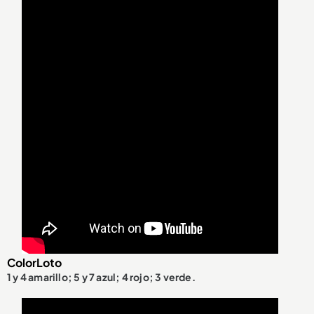
ColorLoto
1 y 4 amarillo; 5 y 7 azul; 4 rojo; 3 verde.