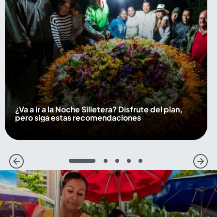
¿Va a ir a la Noche Silletera? Disfrute del plan,
pero siga estas recomendaciones
1
2
3
4
5