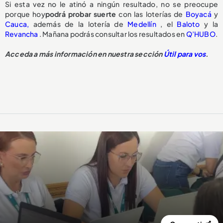
Si esta vez no le atinó a ningún resultado, no se preocupe
porque hoy
podrá probar suerte
con las loterías de
Boyacá
y
Cauca,
además de la lotería de
Medellín
, el
Baloto
y la
Revancha
. Mañana podrás consultar los resultados en
Q’HUBO
.
Acceda a más información en nuestra sección
Útil para vos
.