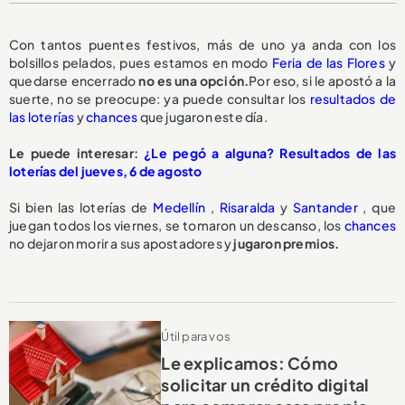
Con tantos puentes festivos, más de uno ya anda con los
bolsillos pelados, pues estamos en modo
Feria de las Flores
y
quedarse encerrado
no es una opción.
Por eso, si le apostó a la
suerte, no se preocupe: ya puede consultar los
resultados de
las loterías
y
chances
que jugaron este día.
Le puede interesar:
¿Le pegó a alguna? Resultados de las
loterías del jueves, 6 de agosto
Si bien las loterías de
Medellín
,
Risaralda
y
Santander
, que
juegan todos los viernes, se tomaron un descanso, los
chances
no dejaron morir a sus apostadores y
jugaron premios.
Útil para vos
Le explicamos: Cómo
solicitar un crédito digital