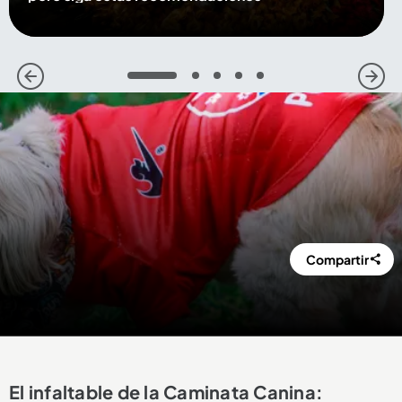
1
2
3
4
5
Compartir
El infaltable de la Caminata Canina: