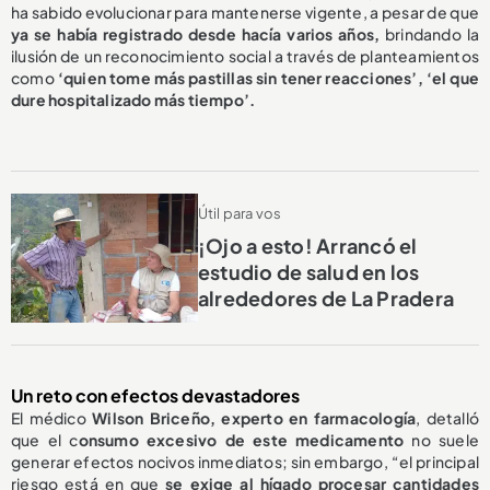
ha sabido evolucionar para mantenerse vigente, a pesar de que
ya se había registrado desde hacía varios años,
brindando la
ilusión de un reconocimiento social a través de planteamientos
como
‘quien tome más pastillas sin tener reacciones’, ‘el que
dure hospitalizado más tiempo’.
Útil para vos
¡Ojo a esto! Arrancó el
estudio de salud en los
alrededores de La Pradera
Un reto con efectos devastadores
El médico
Wilson Briceño, experto en farmacología
, detalló
que el c
onsumo excesivo de este medicamento
no suele
generar efectos nocivos inmediatos; sin embargo, “el principal
riesgo está en que
se exige al hígado procesar cantidades