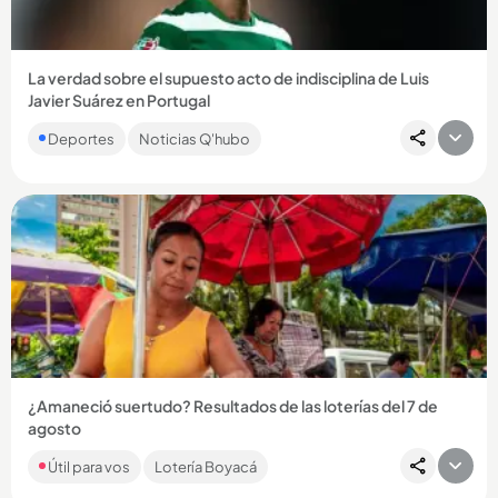
La verdad sobre el supuesto acto de indisciplina de Luis
Javier Suárez en Portugal
El entrenador del Sporting, Rui Borges, habló y entregó
Deportes
Noticias Q'hubo
detalles sobre los rumores que habían surgido alrededor del
delantero...
Compartir Noticia
¿Amaneció suertudo? Resultados de las loterías del 7 de
agosto
Si bien las loterías principales no jugaron por ser día festivo,
Útil para vos
Lotería Boyacá
MiLoto y los chances regionales sortearon una buena
platica...