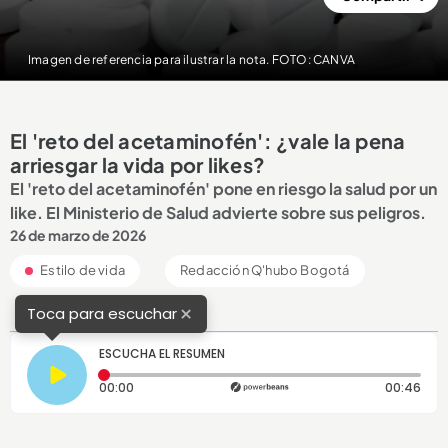
Imagen de referencia para ilustrar la nota. FOTO: CANVA
El 'reto del acetaminofén': ¿vale la pena
arriesgar la vida por likes?
El 'reto del acetaminofén' pone en riesgo la salud por un
like. El Ministerio de Salud advierte sobre sus peligros.
26 de marzo de 2026
Estilo de vida
Redacción Q'hubo Bogotá
×
Toca para escuchar
ESCUCHA EL RESUMEN
Tiempo transcurrido: 0 segundos
Dura
00:00
00:46