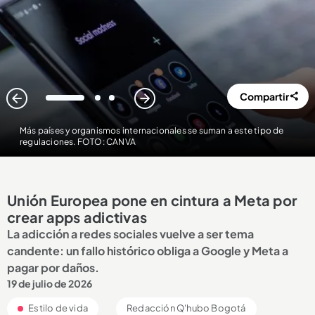
Compartir
1
2
3
Más países y organismos internacionales se suman a este tipo de
regulaciones. FOTO: CANVA
Unión Europea pone en cintura a Meta por
crear apps adictivas
La adicción a redes sociales vuelve a ser tema
candente: un fallo histórico obliga a Google y Meta a
pagar por daños.
19 de julio de 2026
Estilo de vida
Redacción Q'hubo Bogotá