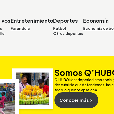
a vos
Entretenimiento
Deportes
Economía
os
Farándula
Fútbol
Economía de bol
lle
Otros deportes
Somos Q’HUB
Q’HUBO líder de periodismo social 
descubrir lo que defendemos, las 
todo lo que nos apasiona.
Conocer más