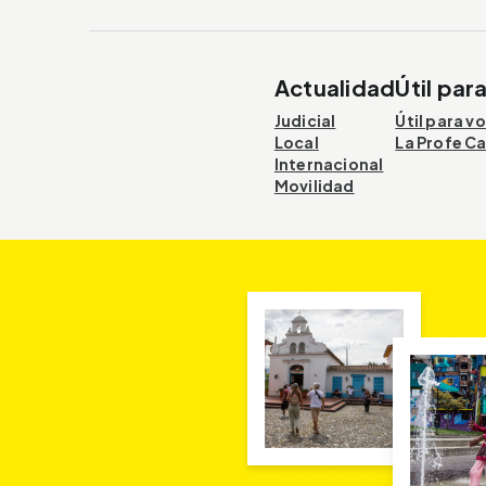
Actualidad
Útil par
Judicial
Útil para v
Local
La Profe Ca
Internacional
Movilidad