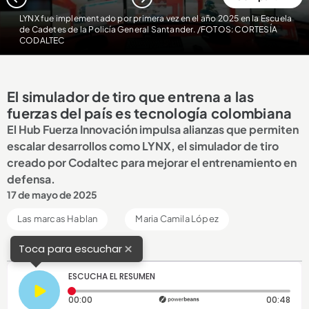
1
2
LYNX fue implementado por primera vez en el año 2025 en la Escuela
de Cadetes de la Policía General Santander. /FOTOS: CORTESÍA
CODALTEC
El simulador de tiro que entrena a las
fuerzas del país es tecnología colombiana
El Hub Fuerza Innovación impulsa alianzas que permiten
escalar desarrollos como LYNX, el simulador de tiro
creado por Codaltec para mejorar el entrenamiento en
defensa.
17 de mayo de 2025
Las marcas Hablan
Maria Camila López
×
Toca para escuchar
ESCUCHA EL RESUMEN
Tiempo transcurrido: 0 segundos
Dura
00:00
00:48