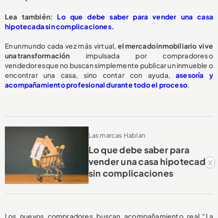
Lea también:
Lo que debe saber para vender una casa
hipotecada sin complicaciones.
En un mundo cada vez más virtual,
el mercado inmobiliario vive
una transformación
impulsada por compradores o
vendedores que no buscan simplemente publicar un inmueble o
encontrar una casa, sino contar con ayuda,
asesoría y
acompañamiento profesional durante todo el proceso
.
Las marcas Hablan
Lo que debe saber para
vender una casa hipotecada
x
sin complicaciones
Los nuevos compradores buscan acompañamiento real. “La