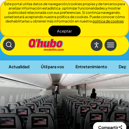
Este portal utiliza datos de navegación/cookies propias y de terceros para
analizar información estadística, optimizar funcionalidades y mostrar
publicidad relacionada con sus preferencias. Si continúa navegando,
usted estará aceptando nuestra política de cookies. Puede conocer cómo
deshabilitarlas u obtener más información en nuestra
politica de cookies
Aceptar
Cerrar
Actualidad
Útil para vos
Entretenimiento
Depo
Compartir