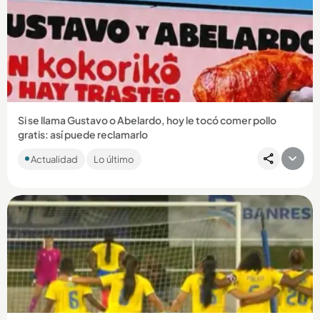
Compartir Noticia
Si se llama Gustavo o Abelardo, hoy le tocó comer pollo
gratis: así puede reclamarlo
Mientras Petro alista el trasteo y De la Espriella se prepara
Actualidad
Lo último
para ocupar la Casa de Nariño, una marca decidió ponerle
sabor...
Compartir Noticia