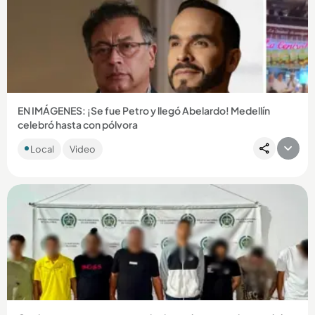
Compartir Noticia
EN IMÁGENES: ¡Se fue Petro y llegó Abelardo! Medellín
celebró hasta con pólvora
Una alborada que nadie esperaba en agosto sorprendió a los
Local
Video
paisas. Esta vez, el motivo de la pólvora fue político y
ocurrió...
Compartir Noticia