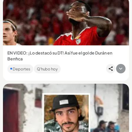
EN VIDEO: ¡Lo destacó su DT! Así fue el gol de Durán en
Benfica
El colombiano marcó en el triunfo 6-1 del Benfica ante Hearts
Deportes
Q'hubo hoy
y consiguió su primer gol oficial con el conjunto portugués....
Compartir Noticia