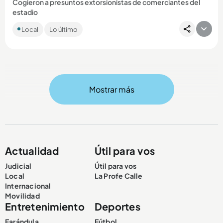
Cogieron a presuntos extorsionistas de comerciantes del
estadio
Los sujetos, presuntos integrantes de La Terraza, estarían
Local
Lo último
dedicados a perseguir a los comerciantes durante eventos
masivos....
Mostrar más
Compartir Noticia
Actualidad
Útil para vos
Judicial
Útil para vos
Local
La Profe Calle
Internacional
Movilidad
Entretenimiento
Deportes
Farándula
Fútbol