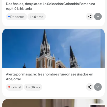
Dos finales, dos platas: La Selección Colombia Femenina
repitió la historia
En los segundos finales del encuentro, la Tricolor dejó
Deportes
Lo último
escapar la ventaja y la presea dorada se definió desde el
punto penal,...
Compartir Noticia
Alerta por masacre: tres hombres fueron asesinados en
Abejorral
Los hombres, cuyas edades oscilan entre los 20 a 30 años,
Judicial
Lo último
habrían sido ultimados por desconocidos que los
abandonaron en...