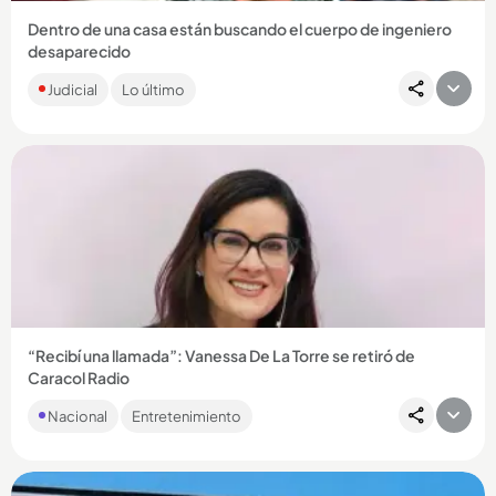
Dentro de una casa están buscando el cuerpo de ingeniero
desaparecido
El joven, desaparecido hace cuatro años, habría sido
Judicial
Lo último
secuestrado por miembros del grupo El Mesa. Se investiga si
su último...
Compartir Noticia
“Recibí una llamada”: Vanessa De La Torre se retiró de
Caracol Radio
En un video que tomó por sorpresa a sus seguidores, la
Nacional
Entretenimiento
periodista caleña contó que aceptó una oferta que cambiará
su rumbo...