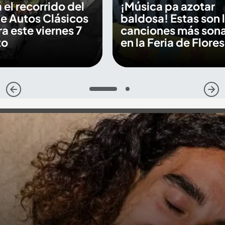
 el recorrido del
¡Música pa azotar
de Autos Clásicos
baldosa! Estas son 
a este viernes 7
canciones más son
to
en la Feria de Flore
1
2