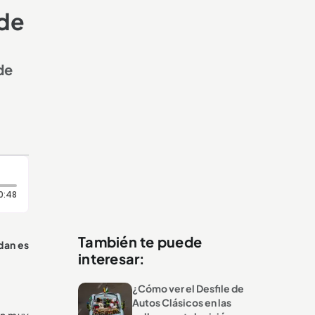
 de
de
Duración: 48 segundos
0:48
También te puede
 dan es
interesar:
¿Cómo ver el Desfile de
Autos Clásicos en las
un muy