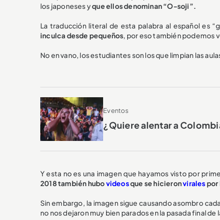
los japoneses y
que ellos denominan “O-soji”.
La traducción literal de esta palabra al español es “
inculca desde pequeños
, por eso también podemos ve
No en vano, los estudiantes son los que limpian las aula
Eventos
¿Quiere alentar a Colombia
Y esta no es una imagen que hayamos visto por prim
2018 también hubo
videos
que se hicieron
virales
por
Sin embargo, la imagen sigue causando asombro cada 4
no nos dejaron muy bien parados en la pasada final de 