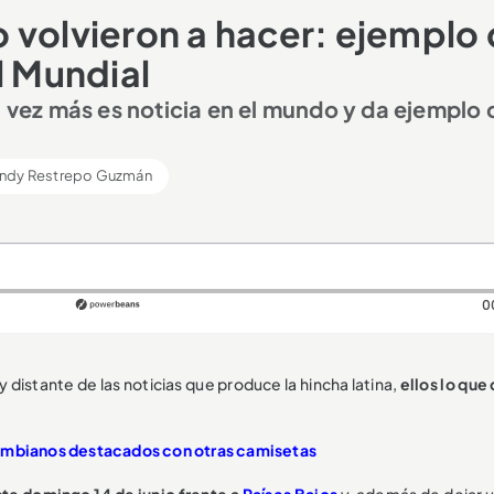
 volvieron a hacer: ejemplo
l Mundial
a vez más es noticia en el mundo y da ejemplo 
ndy Restrepo Guzmán
0
 distante de las noticias que produce la hincha latina,
ellos lo que
lombianos destacados con otras camisetas
te domingo 14 de junio frente a
Países Bajos
y, además de dejar 