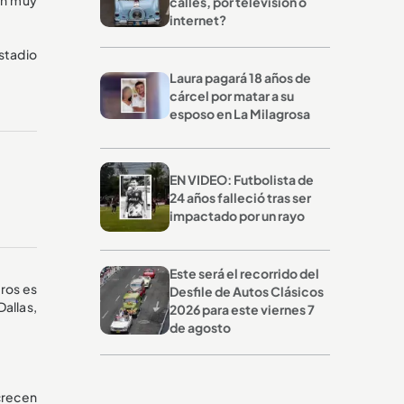
calles, por televisión o
internet?
stadio
Laura pagará 18 años de
cárcel por matar a su
esposo en La Milagrosa
EN VIDEO: Futbolista de
24 años falleció tras ser
impactado por un rayo
Este será el recorrido del
tros es
Desfile de Autos Clásicos
allas,
2026 para este viernes 7
de agosto
crecen