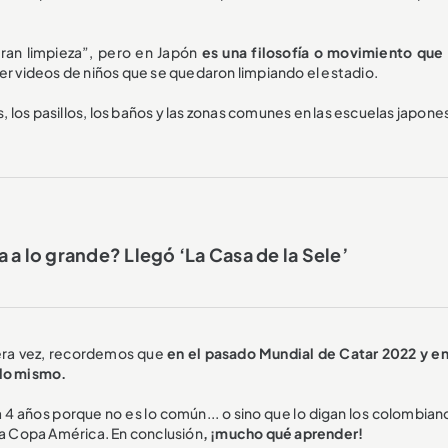
gran limpieza”, pero en Japón
es una filosofía o movimiento que 
r videos de niños que se quedaron limpiando el estadio.
s, los pasillos, los baños y las zonas comunes en las escuelas japone
 a lo grande? Llegó ‘La Casa de la Sele’
era vez, recordemos que
en el pasado Mundial de Catar 2022 y en
 lo mismo.
 años porque no es lo común... o sino que lo digan los colombian
la Copa América. En conclusión
, ¡mucho qué aprender!