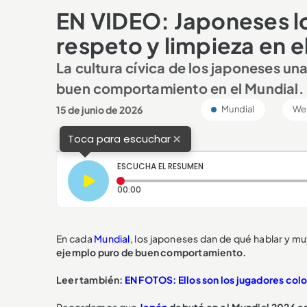
EN VIDEO: Japoneses lo
respeto y limpieza en e
La cultura cívica de los japoneses un
buen comportamiento en el Mundial.
15 de junio de 2026
Mundial
We
×
Toca para escuchar
ESCUCHA EL RESUMEN
Tiempo transcurrido: 0 segundos
00:00
En cada
Mundial
, los japoneses dan de qué hablar y muy
ejemplo puro de buen comportamiento.
Leer también:
EN FOTOS: Ellos son los jugadores co
Recordemos que
Japón
debutó en el Mundial 2026 es