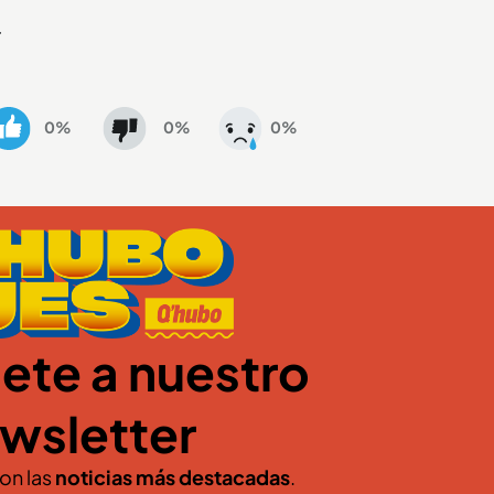
.
0%
0%
0%
ete a nuestro
wsletter
con las
noticias más destacadas
.