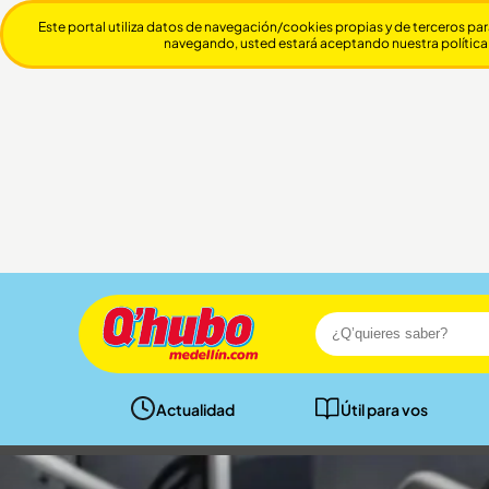
Este portal utiliza datos de navegación/cookies propias y de terceros par
navegando, usted estará aceptando nuestra política
Actualidad
Útil para vos