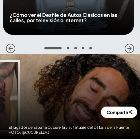
¿Cómo ver el Desfile de Autos Clásicos en las
calles, por televisión o internet?
1
2
3
4
5
Compartir
El jugador de España Cucurella y su tatuaje del DT Luis de la Fuente.
FOTO: @CUCURELLA3