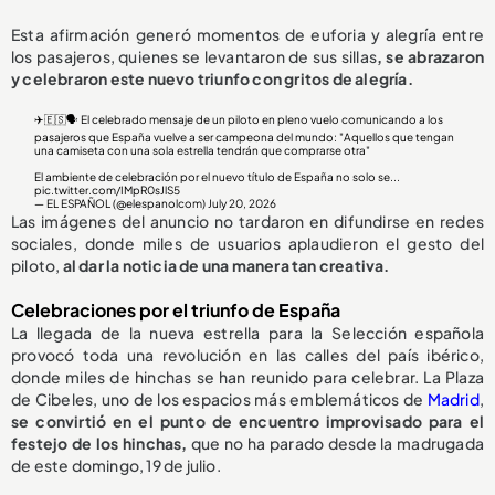
Esta afirmación generó momentos de euforia y alegría entre
los pasajeros, quienes se levantaron de sus sillas
, se abrazaron
y celebraron este nuevo triunfo con gritos de alegría.
✈️🇪🇸🗣️ El celebrado mensaje de un piloto en pleno vuelo comunicando a los
pasajeros que España vuelve a ser campeona del mundo: "Aquellos que tengan
una camiseta con una sola estrella tendrán que comprarse otra"
El ambiente de celebración por el nuevo título de España no solo se...
pic.twitter.com/IMpR0sJlS5
— EL ESPAÑOL (@elespanolcom)
July 20, 2026
Las imágenes del anuncio no tardaron en difundirse en redes
sociales, donde miles de usuarios aplaudieron el gesto del
piloto,
al dar la noticia de una manera tan creativa.
Celebraciones por el triunfo de España
La llegada de la nueva estrella para la Selección española
provocó toda una revolución en las calles del país ibérico,
donde miles de hinchas se han reunido para celebrar. La Plaza
de Cibeles, uno de los espacios más emblemáticos de
Madrid
,
se convirtió en el punto de encuentro improvisado para el
festejo de los hinchas,
que no ha parado desde la madrugada
de este domingo, 19 de julio.