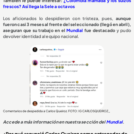
También le puede interesar:
¿Colombia mamada y los suizos
frescos? Así llega la Sele a octavos
Los aficionados lo despidieron con tristeza, pues,
aunque
fueron casi 3 meses al frente del seleccionado (llegó en abril),
aseguran que su trabajo en el
Mundial
fue destacado
y pudo
devolver identidad al equipo nacional.
Comentarios de despedida a Carlos Queiroz. FOTO: IG CARLOSQUEIROZ_
Accede a más información en nuestra sección del
Mundial
.
¿Por qué renunció Carlos Queiroz como entrenador de