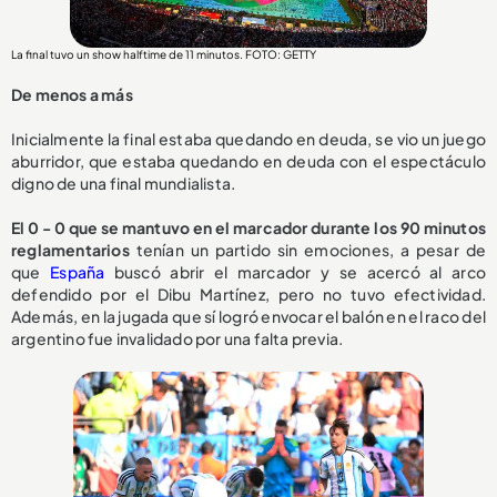
La final tuvo un show halftime de 11 minutos. FOTO: GETTY
De menos a más
Inicialmente la final estaba quedando en deuda, se vio un juego
aburridor, que estaba quedando en deuda con el espectáculo
digno de una final mundialista.
El 0 - 0 que se mantuvo en el marcador durante los 90 minutos
reglamentarios
tenían un partido sin emociones, a pesar de
que
España
buscó abrir el marcador y se acercó al arco
defendido por el Dibu Martínez, pero no tuvo efectividad.
Además, en la jugada que sí logró envocar el balón en el raco del
argentino fue invalidado por una falta previa.