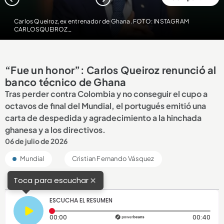
1
2
Carlos Queiroz, ex entrenador de Ghana. FOTO: INSTAGRAM
CARLOSQUEIROZ_
“Fue un honor”: Carlos Queiroz renunció al
banco técnico de Ghana
Tras perder contra Colombia y no conseguir el cupo a
octavos de final del Mundial, el portugués emitió una
carta de despedida y agradecimiento a la hinchada
ghanesa y a los directivos.
06 de julio de 2026
Mundial
Cristian Fernando Vásquez
×
Toca para escuchar
ESCUCHA EL RESUMEN
Tiempo transcurrido: 0 segundos
Dura
00:00
00:40