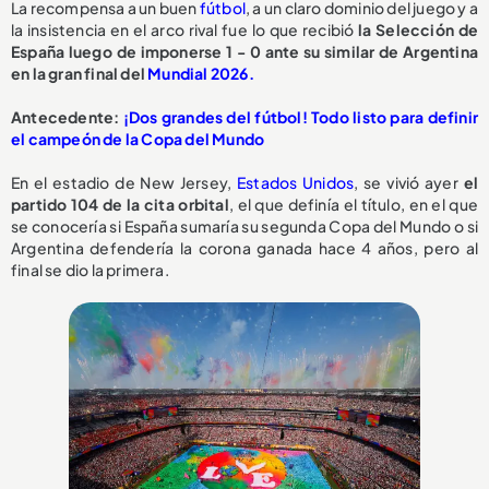
La recompensa a un buen
fútbol
, a un claro dominio del juego y a
la insistencia en el arco rival fue lo que recibió
la Selección de
España luego de imponerse 1 - 0 ante su similar de Argentina
en la gran final del
Mundial 2026.
Antecedente:
¡Dos grandes del fútbol! Todo listo para definir
el campeón de la Copa del Mundo
En el estadio de New Jersey,
Estados Unidos
, se vivió ayer
el
partido 104 de la cita orbital
, el que definía el título, en el que
se conocería si España sumaría su segunda Copa del Mundo o si
Argentina defendería la corona ganada hace 4 años, pero al
final se dio la primera.