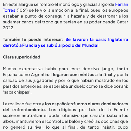
En este alargue se rompió el monólogo y gracias al gol de
Ferran
Torres
(106’) se le vio la emoción a la final, pues los europeos
estaban a punto de conseguir la hazaña y de destronar a los
sudamericanos del trono que tenían en su poder desde Catar
2022.
También le puede interesar:
Se lavaron la cara: Inglaterra
derrotó a Francia y se subió al podio del Mundial
Clara superioridad
Mucha expectativa había para este decisivo juego, tanto
España como Argentina
llegaron con méritos a la final
y por la
calidad de sus jugadores y por lo que habían mostrado en los
partidos anteriores, se esperaba un duelo como se dice por ahí:
‘saca chispas’.
La realidad fue otra y
los españoles fueron claros dominadores
del enfrentamiento.
Los dirigidos por Luis de la Fuente
supieron neutralizar el poder ofensivo que caracterizaba a los
albos, mantuvieron el control del balón y creó las opciones que
no generó su rival, lo que al final, de tanto insistir, pudo