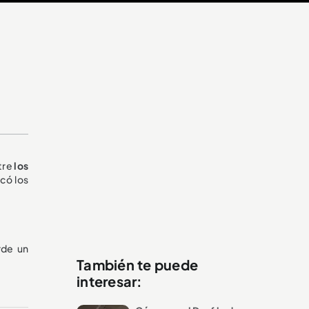
ntre
los
có los
rde un
También te puede
interesar: