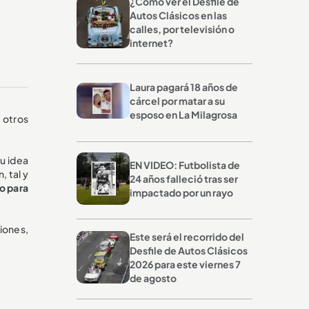
¿Cómo ver el Desfile de
Autos Clásicos en las
calles, por televisión o
internet?
Laura pagará 18 años de
cárcel por matar a su
esposo en La Milagrosa
e otros
Su idea
EN VIDEO: Futbolista de
, tal y
24 años falleció tras ser
o para
impactado por un rayo
iones,
Este será el recorrido del
Desfile de Autos Clásicos
2026 para este viernes 7
de agosto