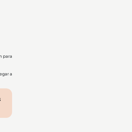
n para
legar a
.
s