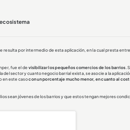
l ecosistema
le resulta por intermedio de esta aplicación, en la cual presta entr
mper, fue el de
visibilizar los pequeños comercios de los barrios
. 
 del sector y cuanto negocio barrial exista, se asocie a la aplicación
o en este caso
con un porcentaje mucho menor, en cuanto al cost
ios sean jóvenes de los barrios y que estos tengan mejores condic