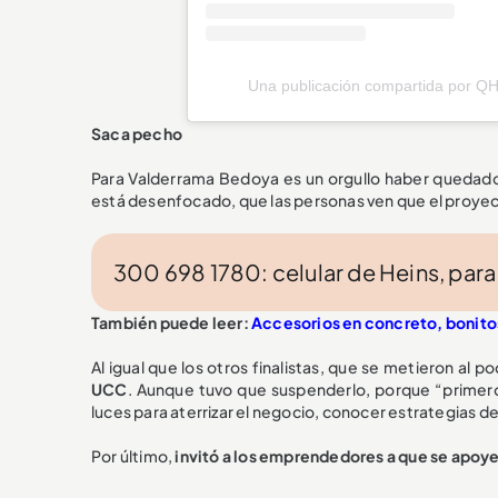
Una publicación compartida por 
Saca pecho
Para Valderrama Bedoya es un orgullo haber quedado 
está desenfocado, que las personas ven que el proyec
300 698 1780: celular de Heins, para
También puede leer:
Accesorios en concreto, bonitos
Al igual que los otros finalistas, que se metieron al p
UCC
. Aunque tuvo que suspenderlo, porque “primero e
luces para aterrizar el negocio, conocer estrategias d
Por último,
invitó a los emprendedores a que se apoye