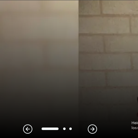
Hei
los
1
2
3