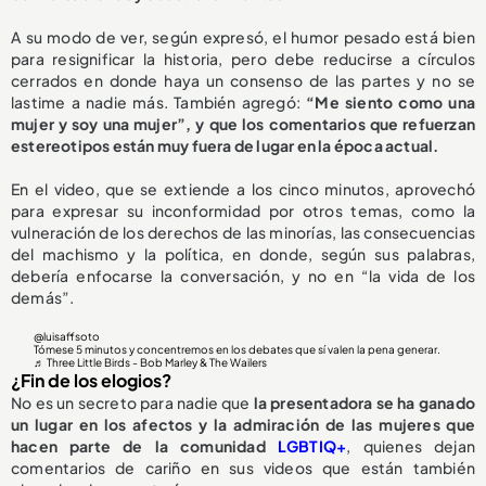
A su modo de ver, según expresó, el humor pesado está bien
para resignificar la historia, pero debe reducirse a círculos
cerrados en donde haya un consenso de las partes y no se
lastime a nadie más. También agregó:
“Me siento como una
mujer y soy una mujer”, y que los comentarios que refuerzan
estereotipos están muy fuera de lugar en la época actual.
En el video, que se extiende a los cinco minutos, aprovechó
para expresar su inconformidad por otros temas, como la
vulneración de los derechos de las minorías, las consecuencias
del machismo y la política, en donde, según sus palabras,
debería enfocarse la conversación, y no en “la vida de los
demás”.
@luisaffsoto
Tómese 5 minutos y concentremos en los debates que sí valen la pena generar.
♬ Three Little Birds - Bob Marley & The Wailers
¿Fin de los elogios?
No es un secreto para nadie que
la presentadora se ha ganado
un lugar en los afectos y la admiración de las mujeres que
hacen parte de la comunidad
LGBTIQ+
, quienes dejan
comentarios de cariño en sus videos que están también