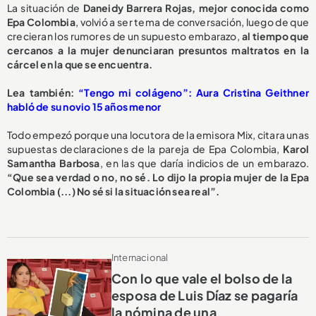
La situación de
Daneidy Barrera Rojas, mejor conocida como
Epa Colombia
, volvió a ser tema de conversación, luego de que
crecieran los rumores de un supuesto embarazo,
al tiempo que
cercanos a la mujer denunciaran presuntos maltratos en la
cárcel en la que se encuentra.
L
ea también:
“Tengo mi colágeno”: Aura Cristina Geithner
habló de su novio 15 años menor
Todo empezó porque una locutora de la emisora Mix, citara unas
supuestas declaraciones de la pareja de Epa Colombia,
Karol
Samantha Barbosa
, en las que daría indicios de un embarazo.
“Que sea verdad o no, no sé. Lo dijo la propia mujer de la Epa
Colombia (...) No sé si la situación sea real”.
Internacional
Con lo que vale el bolso de la
esposa de Luis Díaz se pagaría
la nómina de una