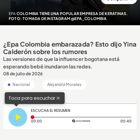
EPA
COLOMBIA TIENE UNA POPULAR EMPRESA DE KERATINAS.
FOTO: TOMADA DE INSTAGRAM @EPA_COLOMBIA
¿Epa Colombia embarazada? Esto dijo Yina
Calderón sobre los rumores
Las versiones de que la influencer bogotana está
esperando bebé inundaron las redes.
08 de julio de 2026
Nacional
Alejandra Morales
×
Toca para escuchar
ESCUCHA EL RESUMEN
Tiempo transcurrido: 0 segundos
Dura
00:00
00:40