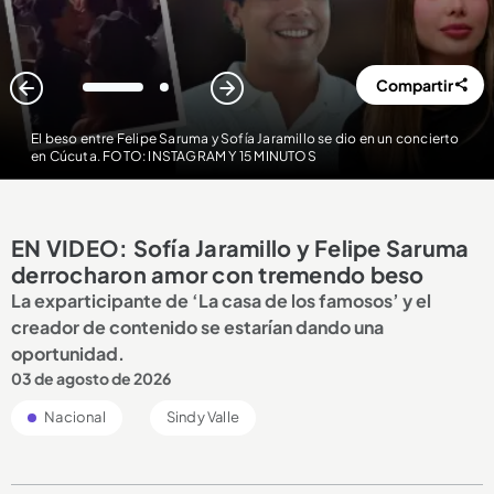
Compartir
1
2
El beso entre Felipe Saruma y Sofía Jaramillo se dio en un concierto
en Cúcuta. FOTO: INSTAGRAM Y 15 MINUTOS
EN VIDEO: Sofía Jaramillo y Felipe Saruma
derrocharon amor con tremendo beso
La exparticipante de ‘La casa de los famosos’ y el
creador de contenido se estarían dando una
oportunidad.
03 de agosto de 2026
Nacional
Sindy Valle