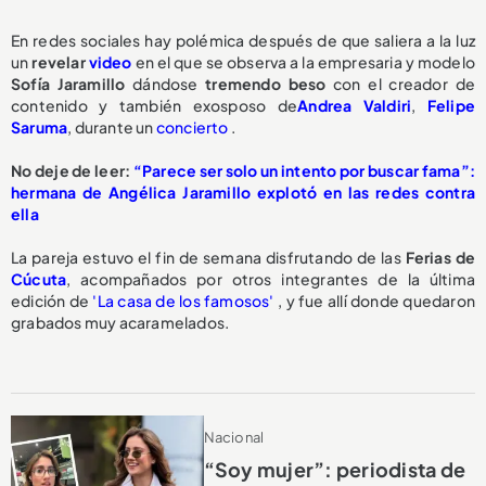
En redes sociales hay polémica después de que saliera a la luz
un
revelar
video
en el que se observa a la empresaria y modelo
Sofía Jaramillo
dándose
tremendo beso
con el creador de
contenido y también exosposo de
Andrea Valdiri
,
Felipe
Saruma
, durante un
concierto
.
No deje de leer:
“Parece ser solo un intento por buscar fama”:
hermana de Angélica Jaramillo explotó en las redes contra
ella
La pareja estuvo el fin de semana disfrutando de las
Ferias de
Cúcuta
, acompañados por otros integrantes de la última
edición de
'La casa de los famosos'
, y fue allí donde quedaron
grabados muy acaramelados.
Nacional
“Soy mujer”: periodista de