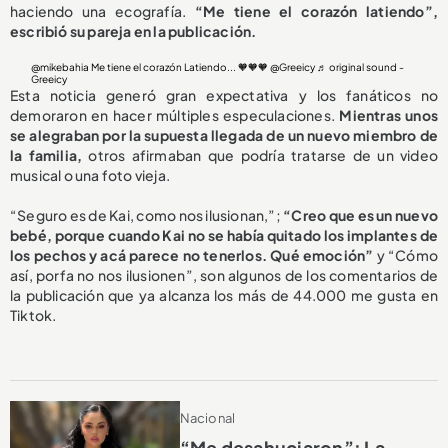
haciendo una ecografía.
“Me tiene el corazón latiendo”,
escribió su pareja en la publicación.
@mikebahia
Me tiene el corazón Latiendo... 🧡🧡🧡 @Greeicy
♬ original sound -
Greeicy
Esta noticia generó gran expectativa y los fanáticos no
demoraron en hacer múltiples especulaciones.
Mientras unos
se alegraban por la supuesta llegada de un nuevo miembro de
la familia,
otros afirmaban que podría tratarse de un video
musical o una foto vieja.
“Seguro es de Kai, como nos ilusionan,”;
“Creo que es un nuevo
bebé, porque cuando Kai no se había quitado los implantes de
los pechos y acá parece no tenerlos. Qué emoción”
y “Cómo
así, porfa no nos ilusionen”, son algunos de los comentarios de
la publicación que ya alcanza los más de 44.000 me gusta en
Tiktok.
Nacional
“Me desahuciaron”: La