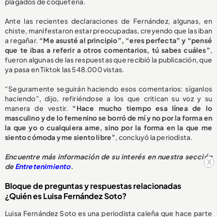
plagados de coquetería.
Ante las recientes declaraciones de Fernández, algunas, en
chiste, manifestaron estar preocupadas, creyendo que las iban
a regañar.
“Me asusté al principio”, “eres perfecta” y “pensé
que te ibas a referir a otros comentarios, tú sabes cuáles”
,
fueron algunas de las respuestas que recibió la publicación, que
ya pasa en Tiktok las 548.000 vistas.
“Seguramente seguirán haciendo esos comentarios: síganlos
haciendo”, dijo, refiriéndose a los que critican su voz y su
manera de vestir.
“Hace mucho tiempo esa línea de lo
masculino y de lo femenino se borró de mí y no por la forma en
la que yo o cualquiera ame, sino por la forma en la que me
siento cómoda y me siento libre”
, concluyó la periodista.
Encuentre más información de su interés en nuestra sección
x
de
Entretenimiento
.
Bloque de preguntas y respuestas relacionadas
¿Quién es Luisa Fernández Soto?
Luisa Fernández Soto es una periodista caleña que hace parte