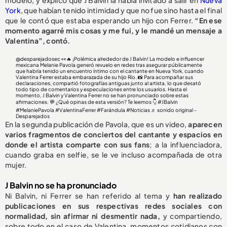
modelo, y explicó que J Balvin la había invitado a salir en
Nueva
York
, que habían tenido intimidad y que no fue sino hasta el final
que le contó que estaba esperando un hijo con Ferrer.
“En ese
momento agarré mis cosas y me fui, y le mandé un mensaje a
Valentina”, contó.
@desparejadosec
👀🔥 ¡Polémica alrededor de J Balvin! La modelo e influencer
mexicana Melanie Pavola generó revuelo en redes tras asegurar públicamente
que habría tenido un encuentro íntimo con el cantante en Nueva York, cuando
Valentina Ferrer estaba embarazada de su hijo Río. 📸 Para acompañar sus
declaraciones, compartió fotografías antiguas junto al artista, lo que desató
todo tipo de comentarios y especulaciones entre los usuarios. Hasta el
momento, J Balvin y Valentina Ferrer no se han pronunciado sobre estas
afirmaciones. 💬 ¿Qué opinas de esta versión? Te leemos 👇
#JBalvin
#MelaniePavola
#ValentinaFerrer
#Farándula
#Noticias
♬ sonido original -
Desparejados
En la segunda publicación de Pavola, que es un video,
aparecen
varios fragmentos de conciertos del cantante y espacios en
donde el artista comparte con sus fans
; a la influenciadora,
cuando graba en selfie, se le ve incluso acompañada de otra
mujer.
J Balvin no se ha pronunciado
Ni Balvin, ni Ferrer se han referido al tema y
han realizado
publicaciones en sus respectivas redes sociales con
normalidad, sin afirmar ni desmentir nada,
y compartiendo,
sobre todo en el caso de Valentina, momentos cotidianos con