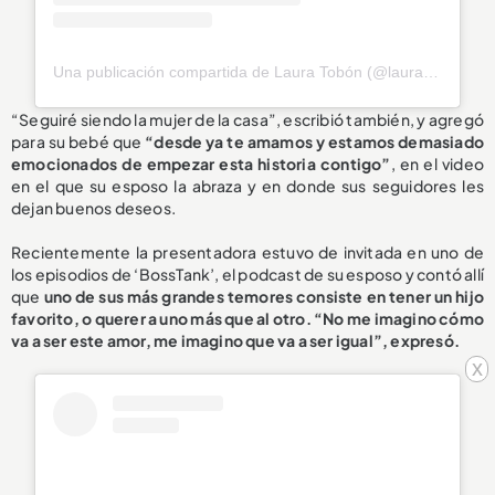
Una publicación compartida de Laura Tobón (@laura_tobon)
“Seguiré siendo la mujer de la casa”, escribió también, y agregó
para su bebé que
“desde ya te amamos y estamos demasiado
emocionados de empezar esta historia contigo”
, en el video
en el que su esposo la abraza y en donde sus seguidores les
dejan buenos deseos.
Recientemente la presentadora estuvo de invitada en uno de
los episodios de ‘BossTank’, el podcast de su esposo y contó allí
que
uno de sus más grandes temores consiste en tener un hijo
favorito, o querer a uno más que al otro. “No me imagino cómo
va a ser este amor, me imagino que va a ser igual”, expresó.
x