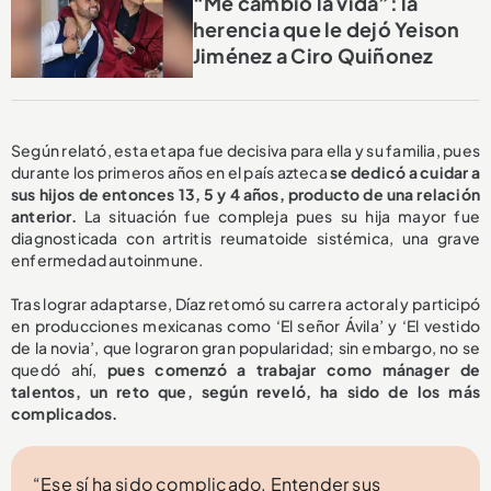
“Me cambió la vida”: la
herencia que le dejó Yeison
Jiménez a Ciro Quiñonez
Según relató, esta etapa fue decisiva para ella y su familia, pues
durante los primeros años en el país azteca
se dedicó a cuidar a
sus hijos de entonces 13, 5 y 4 años, producto de una relación
anterior.
La situación fue compleja pues su hija mayor fue
diagnosticada con artritis reumatoide sistémica, una grave
enfermedad autoinmune.
Tras lograr adaptarse, Díaz retomó su carrera actoral y participó
en producciones mexicanas como ‘El señor Ávila’ y ‘El vestido
de la novia’, que lograron gran popularidad; sin embargo, no se
quedó ahí,
pues comenzó a trabajar como mánager de
talentos, un reto que, según reveló, ha sido de los más
complicados.
“Ese sí ha sido complicado. Entender sus