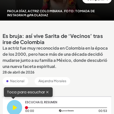
PAOLA DÍAZ, ACTRIZ COLOMBIANA. FOTO: TOMADA DE
INSTAGRAM @PAOLADIAZ
Es bruja: así vive Sarita de ‘Vecinos’ tras
irse de Colombia
La actriz fue muy reconocida en Colombia en la época
de los 2000, pero hace más de una década decidió
mudarse junto a su familia a México, donde descubrió
una nueva faceta espiritual.
28 de abril de 2026
Nacional
Alejandra Morales
×
Toca para escuchar
ESCUCHA EL RESUMEN
Tiempo transcurrido: 0 segundos
Dura
00:00
00:53