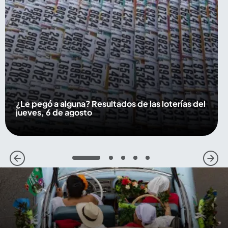
¿Le pegó a alguna? Resultados de las loterías del
jueves, 6 de agosto
1
2
3
4
5