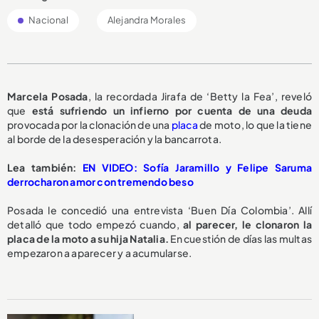
Nacional
Alejandra Morales
M
arcela Posada
, la recordada Jirafa de ‘Betty la Fea’, reveló
que
está sufriendo un infierno por cuenta de una deuda
provocada por la clonación de una
placa
de moto,
lo que la tiene
al borde de la desesperación y la bancarrota.
L
ea también:
EN VIDEO: Sofía Jaramillo y Felipe Saruma
derrocharon amor con tremendo beso
Posada le concedió una entrevista ‘Buen Día Colombia’. Allí
detalló que todo empezó cuando,
al parecer, le clonaron la
placa de la moto a su hija Natalia.
En cuestión de días las multas
empezaron a aparecer y a acumularse.