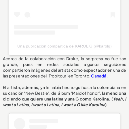
Una publicación compartida de KAROL G (@karolg)
Acerca de la colaboración con Drake, la sorpresa no fue tan
grande, pues en redes sociales algunos seguidores
compartieron imágenes del artista como espectador en una de
las presentaciones del ‘Tropitour’ en Toronto,
Canadá
.
El artista, además, ya le había hecho guiños a la colombiana en
su canción ‘New Bestie’, del álbum ‘Maid of honor’,
la menciona
diciendo que quiere una latina y una G como Karolina. (
Yeah, I
want a Latina, I want a Latina, I want a G like Karolina
).