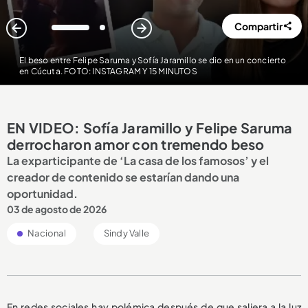
Compartir
1
2
El beso entre Felipe Saruma y Sofía Jaramillo se dio en un concierto
en Cúcuta. FOTO: INSTAGRAM Y 15 MINUTOS
EN VIDEO: Sofía Jaramillo y Felipe Saruma
derrocharon amor con tremendo beso
La exparticipante de ‘La casa de los famosos’ y el
creador de contenido se estarían dando una
oportunidad.
03 de agosto de 2026
Nacional
Sindy Valle
En redes sociales hay polémica después de que saliera a la luz