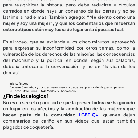
para resignificar la historia, pero debe reducirse a círculos
cerrados en donde haya un consenso de las partes y no se
lastime a nadie más. También agregó:
“Me siento como una
mujer y soy una mujer”, y que los comentarios que refuerzan
estereotipos están muy fuera de lugar en la época actual.
En el video, que se extiende a los cinco minutos, aprovechó
para expresar su inconformidad por otros temas, como la
vulneración de los derechos de las minorías, las consecuencias
del machismo y la política, en donde, según sus palabras,
debería enfocarse la conversación, y no en “la vida de los
demás”.
@luisaffsoto
Tómese 5 minutos y concentremos en los debates que sí valen la pena generar.
♬ Three Little Birds - Bob Marley & The Wailers
¿Fin de los elogios?
No es un secreto para nadie que
la presentadora se ha ganado
un lugar en los afectos y la admiración de las mujeres que
hacen parte de la comunidad
LGBTIQ+
, quienes dejan
comentarios de cariño en sus videos que están también
plagados de coquetería.