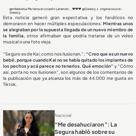
@mikebahia
Me tiene el corazón Latiendo... 🧡🧡🧡 @Greeicy
♬ original sound -
Greeicy
Esta noticia generó gran expectativa y los fanáticos no
demoraron en hacer múltiples especulaciones.
Mientras unos
se alegraban por la supuesta llegada de un nuevo miembro de
la familia,
otros afirmaban que podría tratarse de un video
musical o una foto vieja.
“Seguro es de Kai, como nos ilusionan,”;
“Creo que es un nuevo
bebé, porque cuando Kai no se había quitado los implantes de
los pechos y acá parece no tenerlos. Qué emoción”
y “Cómo
así, porfa no nos ilusionen”, son algunos de los comentarios de
la publicación que ya alcanza los más de 44.000 me gusta en
Tiktok.
Nacional
“Me desahuciaron”: La
Segura habló sobre su