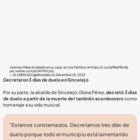
Lisandro Meza es velado en su casa, en Los Palmitos ➡
https://t.co/qMlkaMSm8j
pic.twitter.com/bOKFWVy1sj
— EL HERALDO (@elheraldoco)
December 25, 2023
Decretaron 3 días de duelo en Sincelejo
Por su parte, la alcalde de Sincelejo, Diana Pérez,
decretó 3 días
de duelo a partir de la muerte del también acordeonero
como
homenaje a su vida musical.
“Estamos consternados. Decretamos tres días de
duelo porque todo el municipio está lamentando