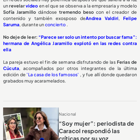
un
revelar
video
en el que se observa a la empresaria y modelo
Sofía Jaramillo
dándose
tremendo beso
con el creador de
contenido y también exosposo de
Andrea Valdiri
,
Felipe
Saruma
, durante un
concierto
.
No deje de leer:
“Parece ser solo un intento por buscar fama”:
hermana de Angélica Jaramillo explotó en las redes contra
ella
La pareja estuvo el fin de semana disfrutando de las
Ferias de
Cúcuta
, acompañados por otros integrantes de la última
edición de
'La casa de los famosos'
, y fue allí donde quedaron
grabados muy acaramelados.
Nacional
“Soy mujer”: periodista de
Caracol respondió las
críticas por su voz