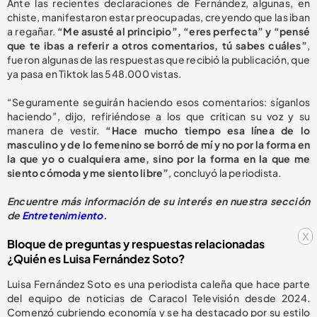
Ante las recientes declaraciones de Fernández, algunas, en
chiste, manifestaron estar preocupadas, creyendo que las iban
a regañar.
“Me asusté al principio”, “eres perfecta” y “pensé
que te ibas a referir a otros comentarios, tú sabes cuáles”
,
fueron algunas de las respuestas que recibió la publicación, que
ya pasa en Tiktok las 548.000 vistas.
“Seguramente seguirán haciendo esos comentarios: síganlos
haciendo”, dijo, refiriéndose a los que critican su voz y su
manera de vestir.
“Hace mucho tiempo esa línea de lo
masculino y de lo femenino se borró de mí y no por la forma en
la que yo o cualquiera ame, sino por la forma en la que me
siento cómoda y me siento libre”
, concluyó la periodista.
Encuentre más información de su interés en nuestra sección
de
Entretenimiento
.
x
Bloque de preguntas y respuestas relacionadas
¿Quién es Luisa Fernández Soto?
Luisa Fernández Soto es una periodista caleña que hace parte
del equipo de noticias de Caracol Televisión desde 2024.
Comenzó cubriendo economía y se ha destacado por su estilo