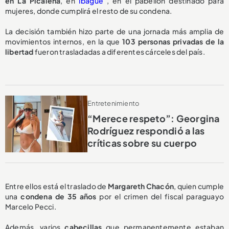
en La Picaleña
, en
Ibagué
, en el pabellón destinado para
mujeres, donde cumplirá el resto de su condena.
La decisión también hizo parte de una jornada más amplia de
movimientos internos, en la que
103 personas privadas de la
libertad
fueron trasladadas a diferentes cárceles del país.
Entretenimiento
“Merece respeto”: Georgina
Rodríguez respondió a las
críticas sobre su cuerpo
Entre ellos está el traslado de
Margareth Chacón
, quien cumple
una
condena de 35 años
por el crimen del fiscal paraguayo
Marcelo Pecci.
Además, varios
cabecillas
que permanentemente estaban