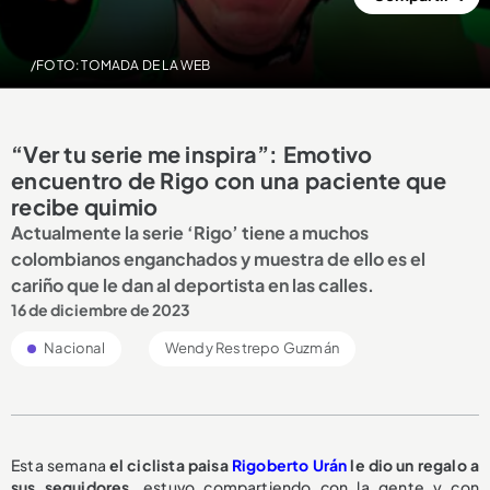
/FOTO: TOMADA DE LA WEB
“Ver tu serie me inspira”: Emotivo
encuentro de Rigo con una paciente que
recibe quimio
Actualmente la serie ‘Rigo’ tiene a muchos
colombianos enganchados y muestra de ello es el
cariño que le dan al deportista en las calles.
16 de diciembre de 2023
Nacional
Wendy Restrepo Guzmán
Esta semana
el ciclista paisa
Rigoberto Urán
le dio un regalo a
sus seguidores
, estuvo compartiendo con la gente y con