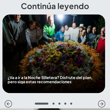
Continúa leyendo
¿Va a ir a la Noche Silletera? Disfrute del plan,
pero siga estas recomendaciones
1
2
3
4
5