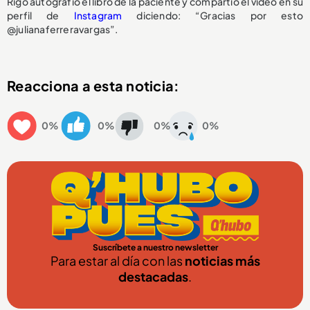
Rigo autografió el libro de la paciente y compartió el video en su
perfil de
Instagram
diciendo: “Gracias por esto
@julianaferreravargas”.
Reacciona a esta noticia:
0%
0%
0%
0%
Suscríbete a nuestro newsletter
Para estar al día con las
noticias más
destacadas
.