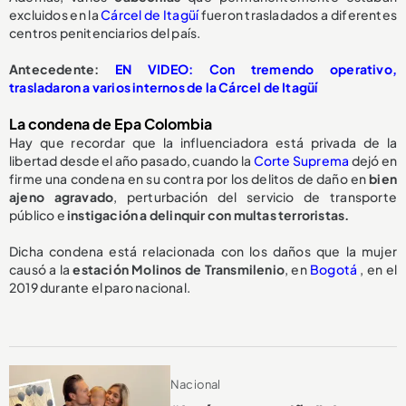
excluidos en la
Cárcel de Itagüí
fueron trasladados a diferentes
centros penitenciarios del país.
Antecedente:
EN VIDEO: Con tremendo operativo,
trasladaron a varios internos de la Cárcel de Itagüí
La condena de Epa Colombia
Hay que recordar que la influenciadora está privada de la
libertad desde el año pasado, cuando la
Corte Suprema
dejó en
firme una condena en su contra por los delitos de daño en
bien
ajeno agravado
, perturbación del servicio de transporte
público e
instigación a delinquir con multas terroristas.
Dicha condena está relacionada con los daños que la mujer
causó a la
estación Molinos de Transmilenio
, en
Bogotá
, en el
2019 durante el paro nacional.
Nacional