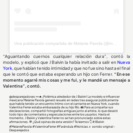
Una publicación compartida de Melanie Pavola (@melaniepavola)
“Aguantando cuernos cualquier relación dura”, contó la
modelo, y explicó que J Balvin la había invitado a salir en
Nueva
York
, que habían tenido intimidad y que no fue sino hasta el final
que le contó que estaba esperando un hijo con Ferrer.
“En ese
momento agarré mis cosas y me fui, y le mandé un mensaje a
Valentina”, contó.
@desparejadosec
👀🔥 ¡Polémica alrededor de J Balvin! La modelo e influencer
mexicana Melanie Pavola generó revuelo en redes tras asegurar públicamente
que habría tenido un encuentro íntimo con el cantante en Nueva York, cuando
Valentina Ferrer estaba embarazada de su hijo Río. 📸 Para acompañar sus
declaraciones, compartió fotografías antiguas junto al artista, lo que desató
todo tipo de comentarios y especulaciones entre los usuarios. Hasta el
momento, J Balvin y Valentina Ferrer no se han pronunciado sobre estas
afirmaciones. 💬 ¿Qué opinas de esta versión? Te leemos 👇
#JBalvin
#MelaniePavola
#ValentinaFerrer
#Farándula
#Noticias
♬ sonido original -
Desparejados