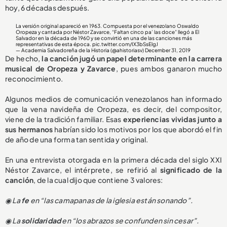
hoy, 6 décadas después.
La versión original apareció en 1963. Compuesta por el venezolano Oswaldo
Oropeza y cantada por Néstor Zavarce, “Faltan cinco pa’ las doce” llegó a El
Salvador en la década de 1960 y se convirtió en una de las canciones más
representativas de esta época.
pic.twitter.com/IX3bSsElgJ
— Academia Salvadoreña de la Historia (@ahistoriasv)
December 31, 2019
De hecho,
la canción jugó un papel determinante en la carrera
musical de Oropeza y Zavarce
, pues ambos ganaron mucho
reconocimiento.
Algunos medios de comunicación venezolanos han informado
que la vena navideña de Oropeza, es decir, del compositor,
viene de la tradición familiar. Esas
experiencias vividas junto a
sus hermanos
habrían sido los motivos por los que abordó el fin
de año de una forma tan sentida y original.
En una entrevista otorgada en la primera década del siglo XXI
Néstor Zavarce, el intérprete, se refirió al
significado de la
canción
, de la cual dijo que contiene 3 valores:
◉ La
fe
en “las camapanas de la iglesia están sonando”.
◉ La
solidaridad
en “los abrazos se confunden sin cesar”.