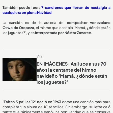
También puede leer:
7 canciones que llenan de nostalgia a
cualquiera en plena Navidad
La canción es de la autoría del
compositor venezolano
Oswaldo Oropeza
, el mismo que escribió ‘Mamá, ¿dónde están
los juguetes?’, y es
interpretada por Néstor Zavarce
.
Viral
EN IMÁGENES: Así luce a sus 70
años la cantante del himno
navideño ‘Mamá, ¿dónde están
los juguetes?’
‘Faltan 5 pa’ las 12′ nació en 1963
como una canción más para
completar un álbum de 10 sencillos. Sin embargo, su letra caló
tanto que rápidamente ganó una popularidad que se conserva