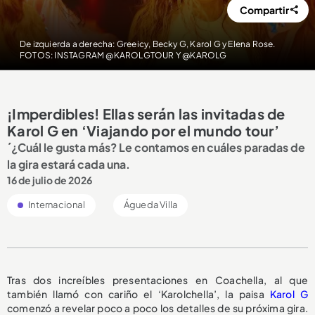
Compartir
De izquierda a derecha: Greeicy, Becky G, Karol G y Elena Rose.
FOTOS: INSTAGRAM @KAROLGTOUR Y @KAROLG
¡Imperdibles! Ellas serán las invitadas de
Karol G en ‘Viajando por el mundo tour’
´¿Cuál le gusta más? Le contamos en cuáles paradas de
la gira estará cada una.
16 de julio de 2026
Internacional
Águeda Villa
Tras dos increíbles presentaciones en Coachella, al que
también llamó con cariño el ‘Karolchella’, la paisa
Karol G
comenzó a revelar poco a poco los detalles de su próxima gira.