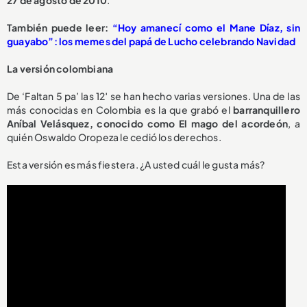
También puede leer:
“Hoy amanecí como el Mane Díaz, sin
guayabo”: los memes del papá de Lucho celebrando Navidad
La versión colombiana
De ‘Faltan 5 pa’ las 12′ se han hecho varias versiones. Una de las
más conocidas en Colombia es la que grabó el
barranquillero
Aníbal Velásquez, conocido como El mago del acordeón
, a
quién Oswaldo Oropeza le cedió los derechos.
Esta versión es más fiestera. ¿A usted cuál le gusta más?