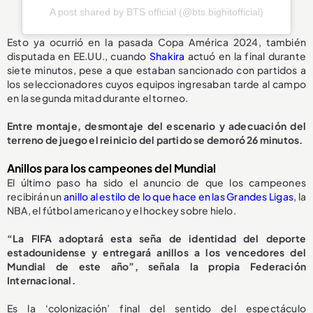
A post shared by BTS official (@bts.bighitofficial)
Esto ya ocurrió en la pasada Copa América 2024, también
disputada en EE.UU., cuando
Shakira
actuó en la final durante
siete minutos, pese a que estaban sancionado con partidos a
los seleccionadores cuyos equipos ingresaban tarde al campo
en la segunda mitad durante el torneo.
Entre montaje, desmontaje del escenario y adecuación del
terreno de juego el reinicio del partido se demoró 26 minutos.
Anillos para los campeones del Mundial
El último paso ha sido el anuncio de que los campeones
recibirán un
anillo al estilo de lo que hace en las Grandes Ligas
, la
NBA, el fútbol americano y el hockey sobre hielo.
“La FIFA adoptará esta seña de identidad del deporte
estadounidense y entregará anillos a los vencedores del
Mundial de este año”, señala la propia Federación
Internacional.
Es la ‘colonización’ final del sentido del espectáculo