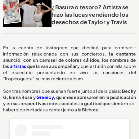
¿Basura o tesoro? Artista se
hizo las lucas vendiendo los
desechos de Taylor y Travis
En la cuenta de Instagram que destinó para compartir
información relacionada con sus conciertos,
la cantante
anunció, con un carrusel de colores cálidos, los nombres de
las
artistas
que la van a acompañar
y que estarán con ella sobre
el escenario presentando en vivo las canciones del
‘Tropicoqueta’, su más reciente album.
Son tres nombres que suenan fuerte junto al de la paisa:
Becky
G, Elena Rosé y
Greeicy
, quienes expresaron en la publicación
y en sus respectivas redes sociales la gratitud que sienten
por
haber sido invitadas a cantar junto a la Bichota.