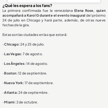
¿Qué les espera a los fans?
La primera confirmada fue la venezolana
Elena Rose, quien
acompañará a Karol G durante el evento inaugural
del próximo
24 de julio en Chicago y hará parte, además, de otras nueve
fechas de la gira.
Estas son las ciudades en las que estará:
· Chicago:
24 y 25 de julio.
· Las Vegas:
7 de agosto.
· Los Ángeles:
14 de agosto.
· Boston:
12 de septiembre.
· Nueva York:
17 de septiembre.
· Atlanta:
24 de septiembre.
· Miami:
2 de octubre.