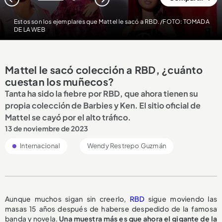
1
2
Estos son los ejemplares que Mattel le sacó a RBD. /FOTO: TOMADA
DE LA WEB
Mattel le sacó colección a RBD, ¿cuánto
cuestan los muñecos?
Tanta ha sido la fiebre por RBD, que ahora tienen su
propia colección de Barbies y Ken. El sitio oficial de
Mattel se cayó por el alto tráfico.
13 de noviembre de 2023
Internacional
Wendy Restrepo Guzmán
Aunque muchos sigan sin creerlo,
RBD
sigue moviendo las
masas 15 años después de haberse despedido de la famosa
banda y novela.
Una muestra más es que ahora el gigante de la