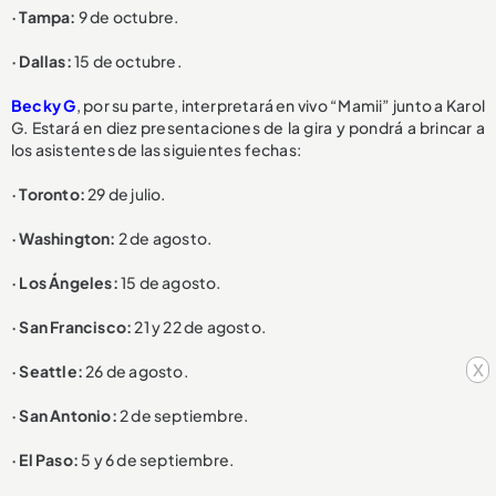
· Tampa:
9 de octubre.
· Dallas:
15 de octubre.
Becky G
, por su parte, interpretará en vivo “Mamii” junto a Karol
G. Estará en diez presentaciones de la gira y pondrá a brincar a
los asistentes de las siguientes fechas:
· Toronto:
29 de julio.
· Washington:
2 de agosto.
· Los Ángeles:
15 de agosto.
· San Francisco:
21 y 22 de agosto.
x
· Seattle:
26 de agosto.
· San Antonio:
2 de septiembre.
· El Paso:
5 y 6 de septiembre.