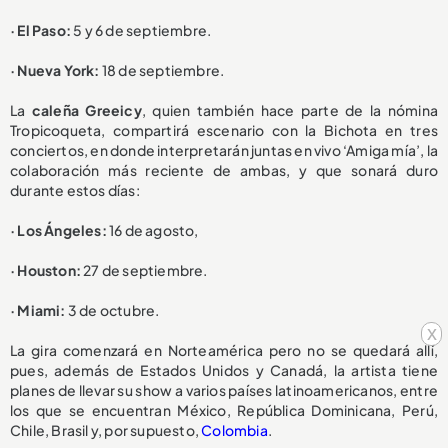
· El Paso:
5 y 6 de septiembre.
· Nueva York:
18 de septiembre.
La
caleña Greeicy
, quien también hace parte de la nómina
Tropicoqueta, compartirá escenario con la Bichota en tres
conciertos, en donde interpretarán juntas en vivo ‘Amiga mía’, la
colaboración más reciente de ambas, y que sonará duro
durante estos días:
· Los Ángeles:
16 de agosto,
· Houston:
27 de septiembre.
· Miami:
3 de octubre.
x
La gira comenzará en Norteamérica pero no se quedará allí,
pues, además de Estados Unidos y Canadá, la artista tiene
planes de llevar su show a varios países latinoamericanos, entre
los que se encuentran México, República Dominicana, Perú,
Chile, Brasil y, por supuesto,
Colombia
.