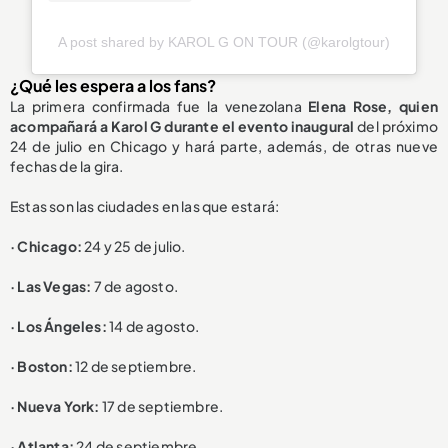
A post shared by KAROL G ON TOUR (@karolgtour)
¿Qué les espera a los fans?
La primera confirmada fue la venezolana
Elena Rose, quien
acompañará a Karol G durante el evento inaugural
del próximo
24 de julio en Chicago y hará parte, además, de otras nueve
fechas de la gira.
Estas son las ciudades en las que estará:
· Chicago:
24 y 25 de julio.
· Las Vegas:
7 de agosto.
· Los Ángeles:
14 de agosto.
· Boston:
12 de septiembre.
· Nueva York:
17 de septiembre.
· Atlanta:
24 de septiembre.