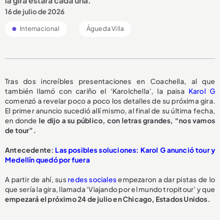
la gira estará cada una.
16 de julio de 2026
Internacional
Águeda Villa
Tras dos increíbles presentaciones en Coachella, al que
también llamó con cariño el ‘Karolchella’, la paisa
Karol G
comenzó a revelar poco a poco los detalles de su próxima gira.
El primer anuncio sucedió allí mismo, al final de su última fecha,
en donde
le dijo a su público, con letras grandes, “nos vamos
de tour”.
Antecedente:
Las posibles soluciones: Karol G anunció tour y
Medellín quedó por fuera
A partir de ahí, sus
redes sociales
empezaron a dar pistas de lo
que sería la gira, llamada ‘Viajando por el mundo tropitour’ y que
empezará el próximo 24 de julio en Chicago, Estados Unidos.