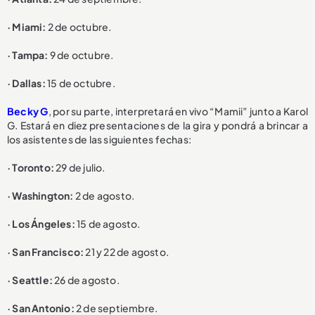
· Miami:
2 de octubre.
· Tampa:
9 de octubre.
· Dallas:
15 de octubre.
Becky G
, por su parte, interpretará en vivo “Mamii” junto a Karol
G. Estará en diez presentaciones de la gira y pondrá a brincar a
los asistentes de las siguientes fechas:
· Toronto:
29 de julio.
· Washington:
2 de agosto.
· Los Ángeles:
15 de agosto.
· San Francisco:
21 y 22 de agosto.
· Seattle:
26 de agosto.
· San Antonio:
2 de septiembre.