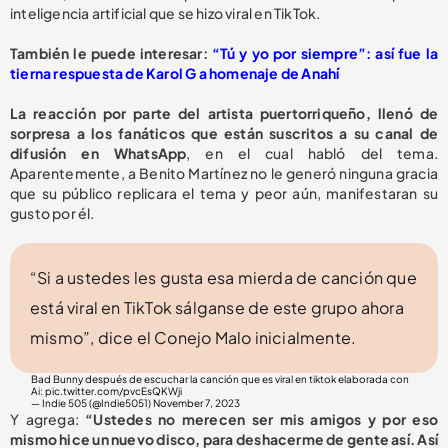
inteligencia artificial que se hizo viral en TikTok.
También le puede interesar:
“Tú y yo por siempre”: así fue la
tierna respuesta de Karol G a homenaje de Anahí
La reacción por parte del artista puertorriqueño, llenó de
sorpresa a los fanáticos que están suscritos a su canal de
difusión en WhatsApp
, en el cual habló del tema.
Aparentemente, a Benito Martínez no le generó ninguna gracia
que su público replicara el tema y peor aún, manifestaran su
gusto por él.
“Si a ustedes les gusta esa mierda de canción que
está viral en TikTok sálganse de este grupo ahora
mismo”, dice el Conejo Malo inicialmente.
Bad Bunny después de escuchar la canción que es viral en tiktok elaborada con
Ai:
pic.twitter.com/pvcEsQKWji
— Indie 505 (@Indie5051)
November 7, 2023
Y agrega:
“Ustedes no merecen ser mis amigos y por eso
mismo hice un nuevo disco, para deshacerme de gente así. Así