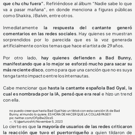
que chu chu fuera”.
Refiriéndose al álbum “Nadie sabe lo que
va a pasar mañana”, en donde menciona a figuras públicas
como Shakira, J Balvin, entre otros.
Inmediatamente
la respuesta del cantante generó
comentarios en las redes sociales
. Hay quienes se muestran
sorprendidos por lo parecida que es la voz generada
artificialmente con los temas que hace el artista de 29 años.
Por otro lado,
hay quienes defienden a Bad Bunny,
manifestando que a lo mejor se esforzó mucho para sacar su
más reciente disco
, como para que una canción que no es suya
tenga tanto impacto entre los internautas.
Cabe mencionar que
hasta la cantante española Bad Gyal, la
cual es nombrada por la IA, pensó que era real
e hizo un trend
con ella.
no puedo creer que hasta Bad Gyal hizo un tiktok con esta canción IA de Bad
Bunny, el mundo lo quiere, ES HORA DE HACER QUE LA COLLAB PASE!!!
pic.twitter.com/OFpBw2Dcs5
— .🫧 (@arturoshh)
November 5, 2023
Lo cierto es que
la mayoría de usuarios de las redes criticaron
la reacción que tuvo el puertorriqueño
a quien tildaron de