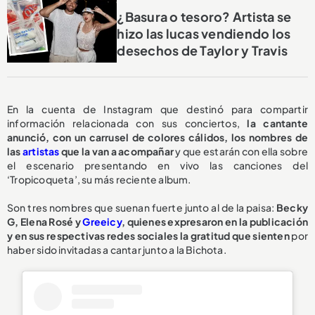
¿Basura o tesoro? Artista se
hizo las lucas vendiendo los
desechos de Taylor y Travis
En la cuenta de Instagram que destinó para compartir
información relacionada con sus conciertos,
la cantante
anunció, con un carrusel de colores cálidos, los nombres de
las
artistas
que la van a acompañar
y que estarán con ella sobre
el escenario presentando en vivo las canciones del
‘Tropicoqueta’, su más reciente album.
Son tres nombres que suenan fuerte junto al de la paisa:
Becky
G, Elena Rosé y
Greeicy
, quienes expresaron en la publicación
y en sus respectivas redes sociales la gratitud que sienten
por
haber sido invitadas a cantar junto a la Bichota.