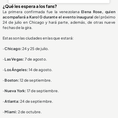
¿Qué les espera a los fans?
La primera confirmada fue la venezolana
Elena Rose, quien
acompañará a Karol G durante el evento inaugural
del próximo
24 de julio en Chicago y hará parte, además, de otras nueve
fechas de la gira.
Estas son las ciudades en las que estará:
· Chicago:
24 y 25 de julio.
· Las Vegas:
7 de agosto.
· Los Ángeles:
14 de agosto.
· Boston:
12 de septiembre.
· Nueva York:
17 de septiembre.
· Atlanta:
24 de septiembre.
· Miami:
2 de octubre.