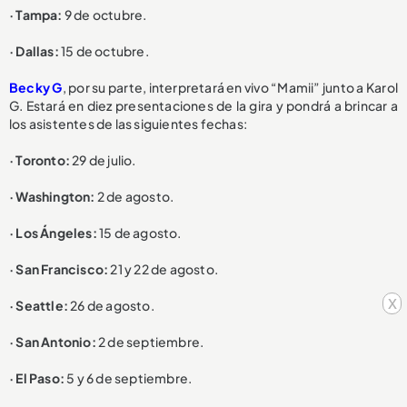
· Tampa:
9 de octubre.
· Dallas:
15 de octubre.
Becky G
, por su parte, interpretará en vivo “Mamii” junto a Karol
G. Estará en diez presentaciones de la gira y pondrá a brincar a
los asistentes de las siguientes fechas:
· Toronto:
29 de julio.
· Washington:
2 de agosto.
· Los Ángeles:
15 de agosto.
· San Francisco:
21 y 22 de agosto.
x
· Seattle:
26 de agosto.
· San Antonio:
2 de septiembre.
· El Paso:
5 y 6 de septiembre.