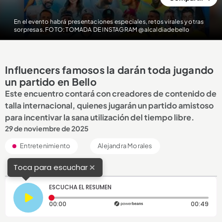
En el evento habrá presentaciones especiales, retos virales y otras
sorpresas. FOTO: TOMADA DE INSTAGRAM @alcaldiadebello
Influencers famosos la darán toda jugando
un partido en Bello
Este encuentro contará con creadores de contenido de
talla internacional, quienes jugarán un partido amistoso
para incentivar la sana utilización del tiempo libre.
29 de noviembre de 2025
Entretenimiento
Alejandra Morales
×
Toca para escuchar
ESCUCHA EL RESUMEN
Tiempo transcurrido: 0 segundos
Dura
00:00
00:49