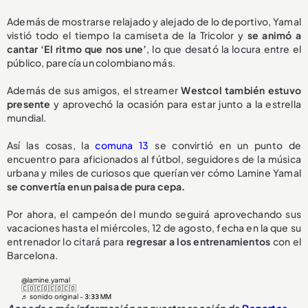
Además de mostrarse relajado y alejado de lo deportivo, Yamal
vistió todo el tiempo la camiseta de la Tricolor y
se animó a
cantar ‘El ritmo que nos une’
, lo que desató la locura entre el
público, parecía un colombiano más.
Además de sus amigos, el streamer
Westcol también estuvo
presente
y aprovechó la ocasión para estar junto a la estrella
mundial.
Así las cosas, la
comuna 13
se convirtió en un punto de
encuentro para aficionados al fútbol, seguidores de la música
urbana y miles de curiosos que querían ver cómo Lamine Yamal
se convertía en un paisa de pura cepa.
Por ahora, el campeón del mundo seguirá aprovechando sus
vacaciones hasta el miércoles, 12 de agosto, fecha en la que su
entrenador lo citará para
regresar a los entrenamientos
con el
Barcelona.
@lamine.yamal
🇨🇴🇨🇴🇨🇴🇨🇴
♬ sonido original - 𝟥:𝟥𝟥 ᎷᎷ
Accede a más información en nuestra sección de
Deportes.