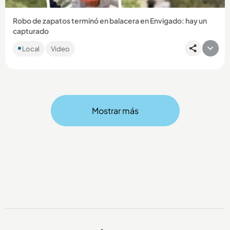
Robo de zapatos terminó en balacera en Envigado: hay un
capturado
El sujeto implicado fue detenido cuando intentaba huir con
Local
Video
los zapatos robados. ...
Mostrar más
Compartir Noticia