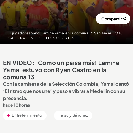
Compartir
El jugador español Lamine Yamal en la comuna 13, San Javier. FOTO:
CAPTURA DE VIDEO REDES SOCIALES
EN VIDEO: ¡Como un paisa más! Lamine
Yamal estuvo con Ryan Castro en la
comuna 13
Con la camiseta de la Selección Colombia, Yamal cantó
‘El ritmo que nos une’ y puso a vibrar a Medellín con su
presencia.
hace 10 horas
Entretenimiento
Faisury Sánchez