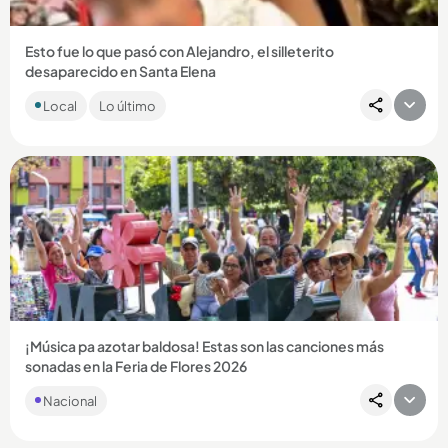
Esto fue lo que pasó con Alejandro, el silleterito
desaparecido en Santa Elena
El adolescente estaba desaparecido desde el pasado
Local
Lo último
martes y este jueves el alcalde dio una dolorosa noticia....
Compartir Noticia
¡Música pa azotar baldosa! Estas son las canciones más
sonadas en la Feria de Flores 2026
Nacional