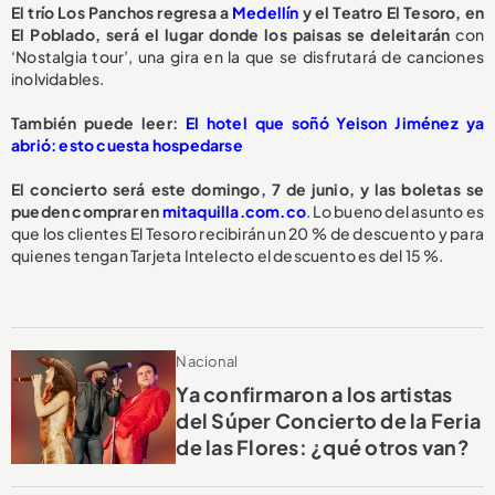
El trío Los Panchos regresa a
Medellín
y el Teatro El Tesoro, en
El Poblado, será el lugar donde los paisas se deleitarán
con
‘Nostalgia tour’, una gira en la que se disfrutará de canciones
inolvidables.
También puede leer:
El hotel que soñó Yeison Jiménez ya
abrió: esto cuesta hospedarse
El concierto será este domingo, 7 de junio, y las boletas se
pueden comprar en
mitaquilla.com.co
. Lo bueno del asunto es
que los clientes El Tesoro recibirán un 20 % de descuento y para
quienes tengan Tarjeta Intelecto el descuento es del 15 %.
Nacional
Ya confirmaron a los artistas
del Súper Concierto de la Feria
de las Flores: ¿qué otros van?