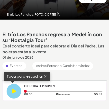
El trío Los Panchos. FOTO: CORTESÍA
El trío Los Panchos regresa a Medellín con
su ‘Nostalgia Tour’
Es el concierto ideal para celebrar el Día del Padre. Las
boletas están a la venta.
01 de junio de 2026
Eventos
Andrés Fernando García Hernández
×
Toca para escuchar
ESCUCHA EL RESUMEN
Tiempo transcurrido: 0 segundos
Dura
00:00
00:48