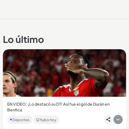
Lo último
EN VIDEO: ¡Lo destacó su DT! Así fue el gol de Durán en
Benfica
El colombiano marcó en el triunfo 6-1 del Benfica ante Hearts
Deportes
Q'hubo hoy
y consiguió su primer gol oficial con el conjunto portugués....