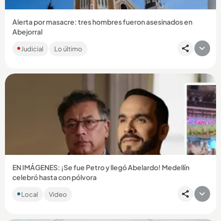
Alerta por masacre: tres hombres fueron asesinados en
Abejorral
Los hombres, cuyas edades oscilan entre los 20 a 30 años,
Judicial
Lo último
habrían sido ultimados por desconocidos que los
abandonaron en...
Compartir Noticia
EN IMÁGENES: ¡Se fue Petro y llegó Abelardo! Medellín
celebró hasta con pólvora
Una alborada que nadie esperaba en agosto sorprendió a los
Local
Video
paisas. Esta vez, el motivo de la pólvora fue político y
ocurrió...