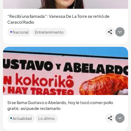
“Recibí una llamada”: Vanessa De La Torre se retiró de
Caracol Radio
En un video que tomó por sorpresa a sus seguidores, la
Nacional
Entretenimiento
periodista caleña contó que aceptó una oferta que cambiará
su rumbo...
Compartir Noticia
Si se llama Gustavo o Abelardo, hoy le tocó comer pollo
gratis: así puede reclamarlo
Mientras Petro alista el trasteo y De la Espriella se prepara
Actualidad
Lo último
para ocupar la Casa de Nariño, una marca decidió ponerle
sabor...