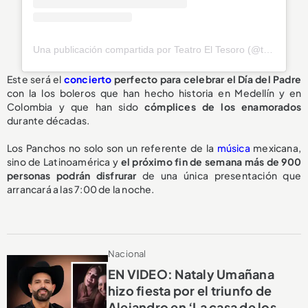
Una publicación compartida por Teatro El Tesoro (@teatroeltesoro)
Este será el
concierto
perfecto para celebrar el Día del Padre
con la los boleros que han hecho historia en Medellín y en
Colombia y que han sido
cómplices de los enamorados
durante décadas.
Los Panchos no solo son un referente de la
música
mexicana,
sino de Latinoamérica y
el próximo fin de semana más de 900
personas podrán disfrurar
de una única presentación que
arrancará a las 7:00 de la noche.
Nacional
EN VIDEO: Nataly Umañana
hizo fiesta por el triunfo de
Alejandro en ‘La casa de los