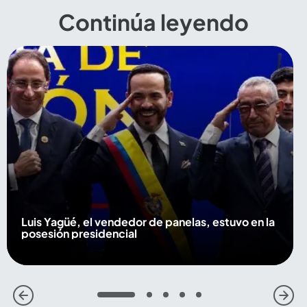
Continúa leyendo
Luis Yagüé, el vendedor de panelas, estuvo en la
posesión presidencial
1
2
3
4
5