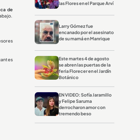
las Flores en el Parque Arví
ica de
abajo.
Larry Gómez fue
encanado por el asesinato
de su mamá en Manrique
esores
Este martes 4 de agosto
cantes
se abren las puertas de la
feria Florecer en el Jardín
Botánico
EN VIDEO: Sofía Jaramillo
y Felipe Saruma
derrocharon amor con
tremendo beso