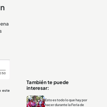
en
Sena
s
Duración: 50 segundos
0:50
También te puede
interesar:
n este
Esto es todo lo que hay por
hacer durante la Feria de