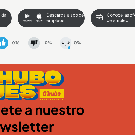
vida
Descarga la app de
Conoce las of
empleos
de empleo
0%
0%
0%
ete a nuestro
wsletter