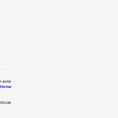
n este
aforma
ticias