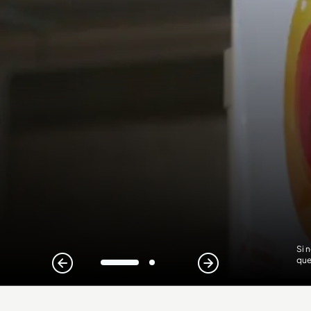
Si 
que
1
2