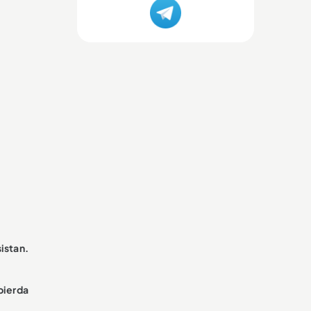
istan.
pierda