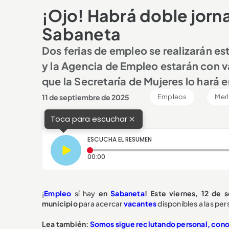
¡Ojo! Habrá doble jorn
Sabaneta
Dos ferias de empleo se realizarán es
y la Agencia de Empleo estarán con va
que la Secretaría de Mujeres lo hará 
11 de septiembre de 2025
Empleos
Merl
×
Toca para escuchar
ESCUCHA EL RESUMEN
Tiempo transcurrido: 0 segundos
00:00
¡
Empleo
sí hay
en
Sabaneta
! Este viernes, 12 de 
municipio
para acercar
vacantes
disponibles a las pe
Lea también:
Somos sigue reclutando personal, cono