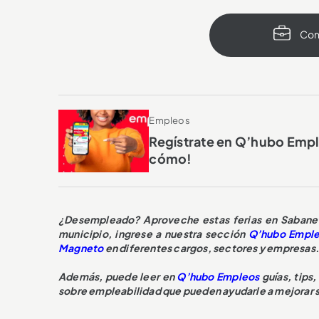
Con
Empleos
Regístrate en Q’hubo Emple
cómo!
¿Desempleado? Aproveche estas ferias en Sabaneta
municipio, ingrese a nuestra sección
Q’hubo Empl
Magneto
en diferentes cargos, sectores y empresas
Además, puede leer en
Q’hubo Empleos
guías, tips
sobre empleabilidad que pueden ayudarle a mejorar su 