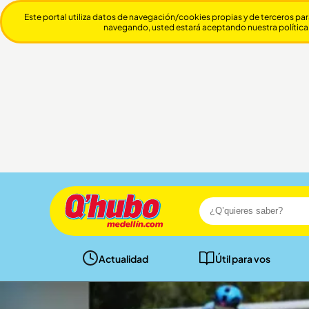
Este portal utiliza datos de navegación/cookies propias y de terceros par
navegando, usted estará aceptando nuestra política
Actualidad
Útil para vos