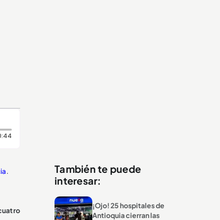
Duración: 44 segundos
0:44
También te puede
ia
.
interesar:
¡Ojo! 25 hospitales de
cuatro
Antioquia cierran las