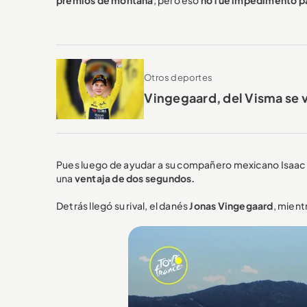
Otros deportes
Vingegaard, del Visma se vi
Pues luego de ayudar a su compañero mexicano Isaac del
una
ventaja de dos segundos.
Detrás llegó su rival, el danés
Jonas Vingegaard
, mient