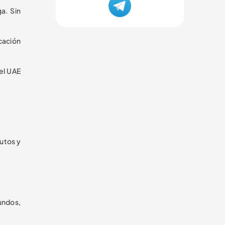
a. Sin
icación
del UAE
nutos y
undos,