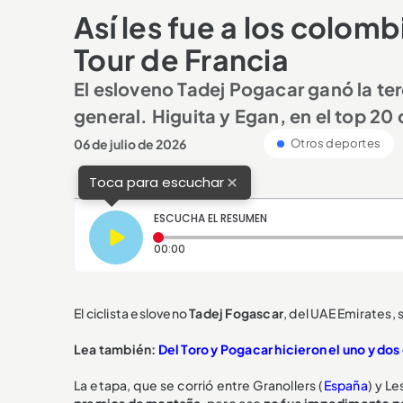
Así les fue a los colomb
Tour de Francia
El esloveno Tadej Pogacar ganó la terc
general. Higuita y Egan, en el top 20 
06 de julio de 2026
Otros deportes
×
Toca para escuchar
ESCUCHA EL RESUMEN
Tiempo transcurrido: 0 segundos
00:00
El ciclista esloveno
Tadej Fogascar
, del UAE Emirates, 
Lea también:
Del Toro y Pogacar hicieron el uno y dos
La etapa, que se corrió entre Granollers (
España
) y Le
premios de montaña
, pero eso
no fue impedimento pa