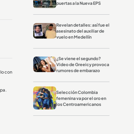
puertas a la Nueva EPS
Revelan detalles: así fue el
asesinato del auxiliar de
vuelo en Medellín
¿Se viene el segundo?
Video de Greeicy provoca
rumores de embarazo
llo con
apa.
Selección Colombia
femenina va por el oro en
los Centroamericanos