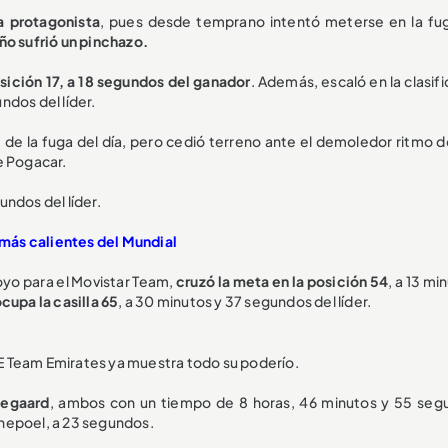
a protagonista
, pues desde temprano intentó meterse en la fug
ño sufrió un pinchazo.
sición 17, a 18 segundos del ganador
. Además, escaló en la clasif
undos del líder.
te de la fuga del día, pero cedió terreno ante el demoledor ritmo 
e Pogacar.
undos del líder.
 más calientes del Mundial
yo para el Movistar Team,
cruzó la meta en la posición 54
, a 13 mi
cupa la casilla 65
, a 30 minutos y 37 segundos del líder.
UAE Team Emirates ya muestra todo su poderío.
gegaard
, ambos con un tiempo de 8 horas, 46 minutos y 55 seg
nepoel, a 23 segundos.