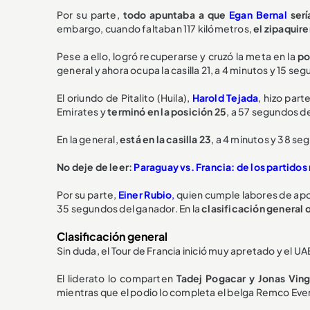
Por su parte,
todo apuntaba a que
Egan Bernal
serí
embargo, cuando faltaban 117 kilómetros,
el zipaquire
Pese a ello, logró recuperarse y cruzó la meta en la
po
general y ahora ocupa la casilla 21, a 4 minutos y 15 seg
El oriundo de Pitalito (Huila),
Harold Tejada
, hizo par
Emirates y
terminó en la posición 25
, a 57 segundos d
En la general,
está en la casilla 23
, a 4 minutos y 38 seg
No deje de leer:
Paraguay vs. Francia: de los partidos
Por su parte,
Einer Rubio
,
quien cumple labores de apo
35 segundos del ganador. En la
clasificación general o
Clasificación general
Sin duda, el Tour de Francia inició muy apretado y el 
El liderato lo comparten
Tadej Pogacar y Jonas Vin
mientras que el podio lo completa el belga Remco Eve