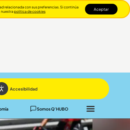
dad relacionada con sus preferencias. Si continúa
Aceptar
n nuestra
politica de cookies
Cerrar
Accesibilidad
omía
Somos Q’HUBO