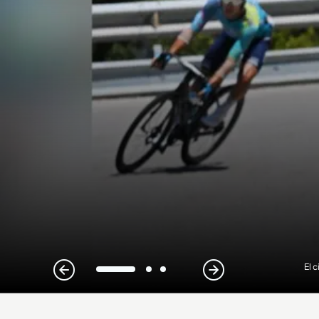
El 
1
2
3