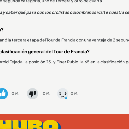
de segunda categoría, uno de tercera y otro de cuarta.
ia y saber qué pasa con los ciclistas colombianos visite nuestra s
a?
ganó la tercera etapa del Tour de Francia con una ventaja de 2 segun
lasificación general del Tour de Francia?
arold Tejada, la posición 23, y Einer Rubio, la 65 en la clasificación 
0%
0%
0%