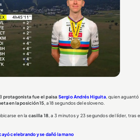
El protagonista fue el paisa
Sergio Andrés Higuita
, quien aguantó
meta en la posición 15
, a 18 segundos del esloveno.
ubicarse en la
casilla 18
, a 3 minutos y 23 segundos del líder, tras 
cayó celebrando y se dañó la mano