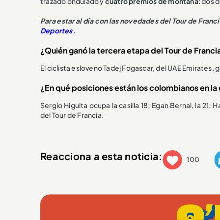
trazado ondulado y
cuatro premios de montaña
: dos 
Para estar al día con las novedades del Tour de Franc
Deportes
.
¿Quién ganó la tercera etapa del Tour de Franci
El ciclista esloveno Tadej Fogascar, del UAE Emirates, 
¿En qué posiciones están los colombianos en la c
Sergio Higuita ocupa la casilla 18; Egan Bernal, la 21; H
del Tour de Francia.
Reacciona a esta noticia:
100