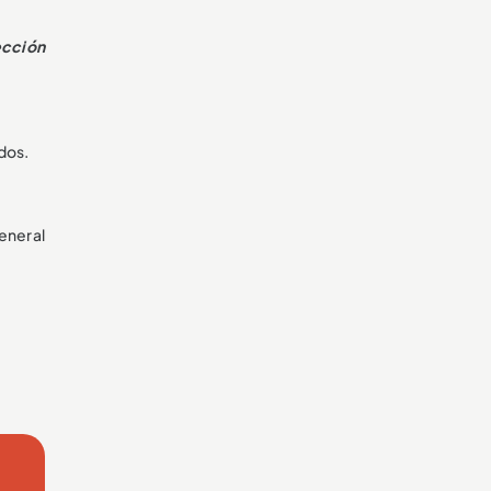
ección
dos.
general