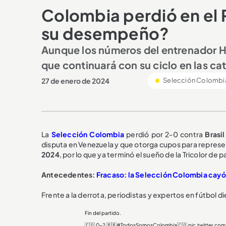
Colombia perdió en el 
su desempeño?
Aunque los números del entrenador H
que continuará con su ciclo en las c
27 de enero de 2024
Selección Colombi
La
Selección Colombia
perdió por 2-0 contra
Brasil
disputa en Venezuela y que otorga cupos para represen
2024
, por lo que ya terminó el sueño de la Tricolor de p
Antecedentes:
Fracaso: la Selección Colombia cayó 
Frente a la derrota, periodistas y expertos en fútbol 
Fin del partido.
🇨🇴 0-2 🇧🇷
#TodosSomosColombia
🇨🇴
pic.twitter.co