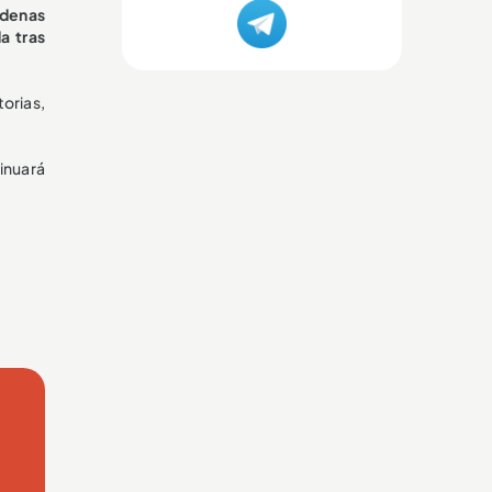
rdenas
a tras
orias,
inuará