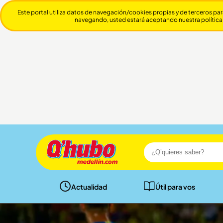
Este portal utiliza datos de navegación/cookies propias y de terceros par
navegando, usted estará aceptando nuestra política
Actualidad
Útil para vos