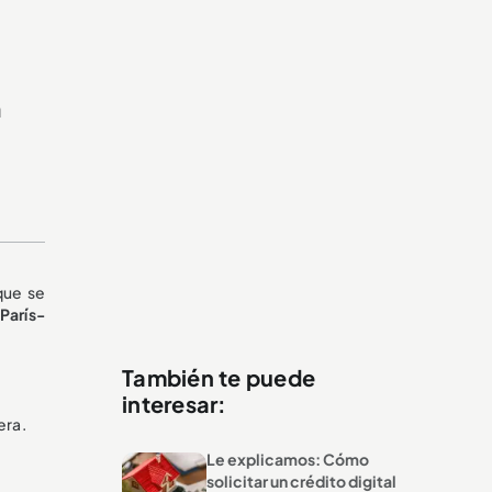
a
que se
París-
También te puede
interesar:
era.
Le explicamos: Cómo
solicitar un crédito digital