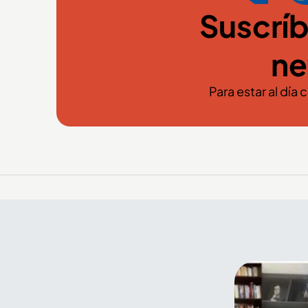
Suscríb
ne
Para estar al día 
El arte y el color de la Feria
de Flores también se
encuentran en el Palacio
Nacional de Medellín