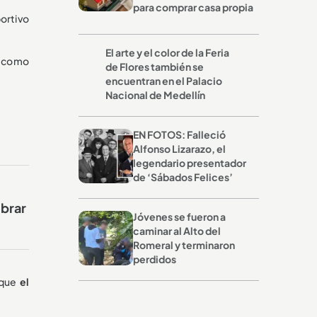
para comprar casa propia
portivo
El arte y el color de la Feria
s como
de Flores también se
encuentran en el Palacio
Nacional de Medellín
EN FOTOS: Falleció
Alfonso Lizarazo, el
legendario presentador
de ‘Sábados Felices’
obrar
Jóvenes se fueron a
caminar al Alto del
Romeral y terminaron
perdidos
 que
el