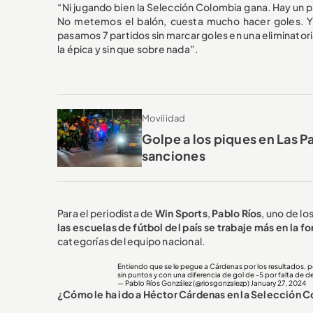
“Ni jugando bien la Selección Colombia gana. Hay un 
No metemos el balón, cuesta mucho hacer goles. Y 
pasamos 7 partidos sin marcar goles en una eliminator
la épica y sin que sobre nada”.
Movilidad
Golpe a los piques en Las P
sanciones
Para el periodista de
Win Sports
,
Pablo Ríos
, uno de l
las escuelas de fútbol del país se trabaje más en la f
categorías del equipo nacional.
Entiendo que se le pegue a Cárdenas por los resultados, p
sin puntos y con una diferencia de gol de -5 por falta de de
— Pablo Ríos González (@riosgonzalezp)
January 27, 2024
¿Cómo le ha ido a Héctor Cárdenas en la Selección 