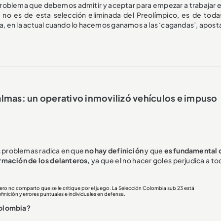
problema que debemos admitir y aceptar para empezar a trabajar en
no es de esta selección eliminada del Preolímpico, es de toda
ia, en la actual cuando lo hacemos ganamos a las ‘cagandas’, apost
almas: un operativo inmovilizó vehículos e impuso
os problemas radica en que
no hay definición
y que
es fundamental 
ormación de los delanteros,
ya que el no hacer goles perjudica a to
ero no comparto que se le critique por el juego. La Selección Colombia sub 23 está
finición y errores puntuales e individuales en defensa.
Colombia?