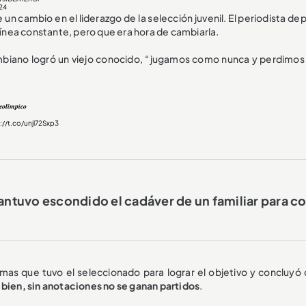
24
 un cambio en el liderazgo de la selección juvenil. El periodista de
nea constante, pero que era hora de cambiarla.
ombiano logró un viejo conocido, “jugamos como nunca y perdimo
𝒐𝒍𝒊́𝒎𝒑𝒊𝒄𝒐
://t.co/unjl72Sxp3
antuvo escondido el cadáver de un familiar para c
mas que tuvo el seleccionado para lograr el objetivo y concluyó
 bien, sin anotaciones no se ganan partidos
.