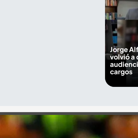
Jorge Al
volvió a 
audienci
cargos