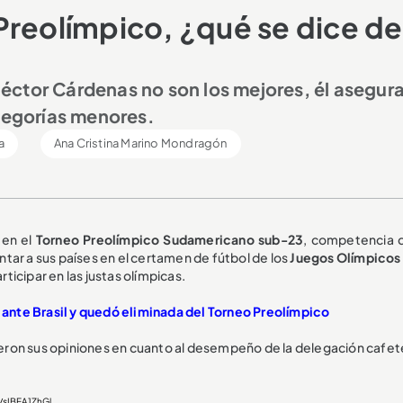
Preolímpico, ¿qué se dice de
éctor Cárdenas no son los mejores, él asegur
ategorías menores.
a
Ana Cristina Marino Mondragón
en el
Torneo Preolímpico Sudamericano sub-23
, competencia 
tar a sus países en el certamen de fútbol de los
Juegos Olímpicos 
articipar en las justas olímpicas.
ante Brasil y quedó eliminada del Torneo Preolímpico
dieron sus opiniones en cuanto al desempeño de la delegación cafet
m/sIBEA1ZhGl