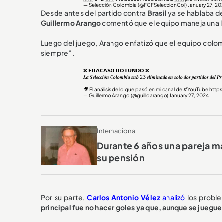
— Selección Colombia (@FCFSeleccionCol)
January 27, 20
Desde antes del partido contra
Brasil
ya se hablaba de
Guillermo Arango
comentó que el equipo maneja una lí
Luego del juego, Arango enfatizó que el equipo col
siempre”.
❌ 𝗙𝗥𝗔𝗖𝗔𝗦𝗢 𝗥𝗢𝗧𝗨𝗡𝗗𝗢 ❌
𝑳𝒂 𝑺𝒆𝒍𝒆𝒄𝒄𝒊𝒐́𝒏 𝑪𝒐𝒍𝒐𝒎𝒃𝒊𝒂 𝒔𝒖𝒃 23 𝒆𝒍𝒊𝒎𝒊𝒏𝒂𝒅𝒂 𝒆𝒏 𝒔𝒐𝒍𝒐 𝒅𝒐𝒔 𝒑𝒂𝒓𝒕𝒊𝒅𝒐𝒔 𝒅𝒆𝒍 𝑷𝒓𝒆
🎥 El análisis de lo que pasó en mi canal de
#YouTube
https
— Guillermo Arango (@guilloarango)
January 27, 2024
Internacional
Durante 6 años una pareja m
su pensión
Por su parte,
Carlos Antonio Vélez
analizó
los proble
principal fue no hacer goles ya que, aunque se juegue