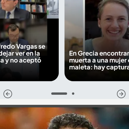
fredo Vargas se
dejar ver en la
En Grecia encontra
a y no aceptó
muerta a una mujer 
maleta: hay captur
1
2